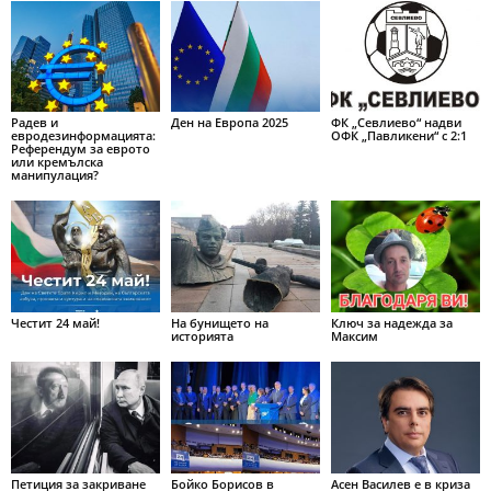
Радев и
Ден на Европа 2025
ФК „Севлиево“ надви
евродезинформацията:
ОФК „Павликени“ с 2:1
Референдум за еврото
или кремълска
манипулация?
Честит 24 май!
На бунището на
Ключ за надежда за
историята
Максим
Петиция за закриване
Бойко Борисов в
Асен Василев е в криза