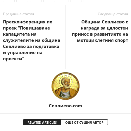
Предишна статия
Следваща статия
Пресконференция по
Община Севлиево с
проек “Повишаване
награда за цялостен
капацитета на
принос в развитието на
служителите на община
мотоциклетния спорт
Севлиево за подготовка
и управление на
проекти“
Севлиево.com
RELATED ARTICLES
ОЩЕ ОТ СЪЩИЯ АВТОР