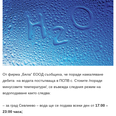
От фирма „Бяла“ ЕООД съобщиха, че поради намаляване
дебита на водата постъпваща в ПСПВ с. Стоките /поради
минусовите температури/, се въвежда следния режим на
водоподаване както следва:
– за град Севлиево – вода ще се подава всеки ден от
17:00 –
23:00 часа;