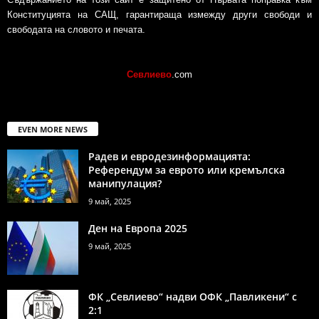
Конституцията на САЩ, гарантираща измежду други свободи и
свободата на словото и печата.
Севлиево
.com
EVEN MORE NEWS
Радев и евродезинформацията:
Референдум за еврото или кремълска
манипулация?
9 май, 2025
Ден на Европа 2025
9 май, 2025
ФК „Севлиево“ надви ОФК „Павликени“ с
2:1