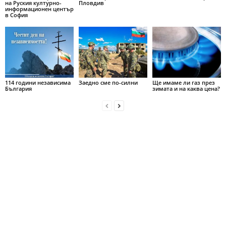
на Руския културно-
Пловдив
информационен център
в София
114 години независима
Заедно сме по-силни
Ще имаме ли газ през
България
зимата и на каква цена?