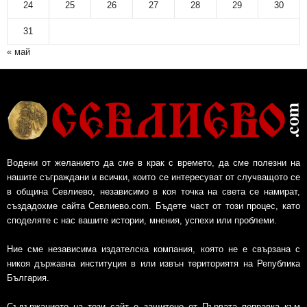
24
25
26
27
28
29
30
31
« май
Водени от желанието да сме в крак с времето, да сме полезни на
нашите съграждани и всички, които се интересуват от случващото се
в община Севлиево, независимо в коя точка на света се намират,
създадохме сайта Севлиево.com. Бъдете част от този процес, като
споделяте с нас вашите истории, мнения, успехи или проблеми.
Ние сме независима издателска компания, която не е свързана с
никоя държавна институция в или извън териториятя на Република
България.
Съдържанието на този сайт е защитено от Първата поправка към