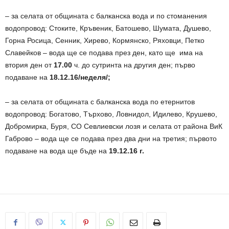
– за селата от общината с балканска вода и по стоманения
водопровод: Стоките, Кръвеник, Батошево, Шумата, Душево,
Горна Росица, Сенник, Хирево, Кормянско, Ряховци, Петко
Славейков – вода ще се подава през ден, като ще има на
втория ден от
17.00
ч. до сутринта на другия ден; първо
подаване на
18.12.16/неделя/
;
– за селата от общината с балканска вода по етернитов
водопровод: Богатово, Търхово, Ловнидол, Идилево, Крушево,
Добромирка, Буря, СО Севлиевски лозя и селата от района ВиК
Габрово – вода ще се подава през два дни на третия; първото
подаване на вода ще бъде на
19.12.16 г.