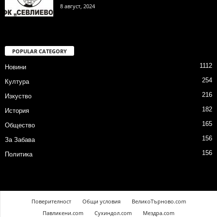
8 август, 2024
POPULAR CATEGORY
1112
Новини
254
Култура
216
Изкуство
182
История
165
Общество
156
За Забава
156
Политика
Поверителност
Общи условия
ВеликоТърново.com
Павликени.com
Сухиндол.com
Мездра.com