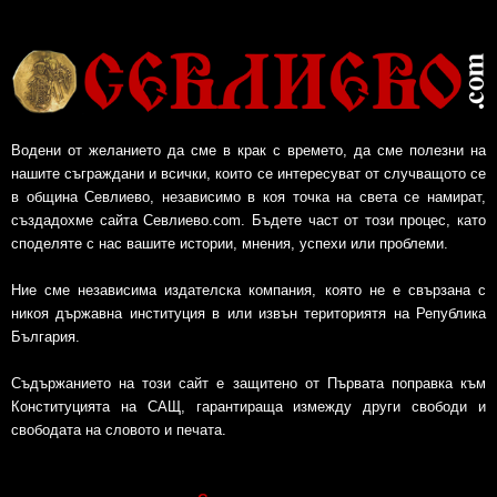
Водени от желанието да сме в крак с времето, да сме полезни на
нашите съграждани и всички, които се интересуват от случващото се
в община Севлиево, независимо в коя точка на света се намират,
създадохме сайта Севлиево.com. Бъдете част от този процес, като
споделяте с нас вашите истории, мнения, успехи или проблеми.
Ние сме независима издателска компания, която не е свързана с
никоя държавна институция в или извън териториятя на Република
България.
Съдържанието на този сайт е защитено от Първата поправка към
Конституцията на САЩ, гарантираща измежду други свободи и
свободата на словото и печата.