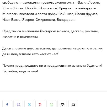
свобода от националния революционен елит – Васил Левски,
Христо Ботев, Панайот Волов и т.н. Сред тях са най-ярките
български писатели и поети Добри Войников, Васил Друмев,
Иван Вазов, Яворов, Смирненски, Вапцаров…
Сред тях са милионите български монаси, даскали, учители,
известни и неизвестни.
Да си спомним днес за всички, да прочетем нещо от или за тях,
да ги почувстваме като част от нас!
Поклон пред предците ни и пред днешните истински будители!
Вярвайте, още ги има!