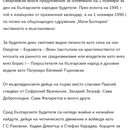
Омарчевски внася предложение за обявяване на 1 ноември за
ден на българските народни будители. През есента на 1945 г.
той е изхвърлен от празничния календар, а на 1 ноември 1990 г.
по почин на общонародно сдружение „Мати Болгария”
честването е възстановено.
За будители днес смятаме видни личности като сина на хан
Омуртаг – Енравота – Воин /застъпник на християнството/ от
епохата на ранното ни средновековие или владетели като княз
княз Борис І – Покръстителя на българския народ и духовни
водачи като Патриарх Евтимий Търновски.
От възрожденските дейци на първо място слагаме Паисий,
следван от Софроний Врачански, Захарий Зограф, Сава
Доброплодни, Сава Филаретов и много други.
Сред българските будители са хиляди знайни и незнайни
хайдути, дейци на четническото движение и войводи като
Г.С.Раковски, Хаджи Димитър и Стефан Караджа, борците за