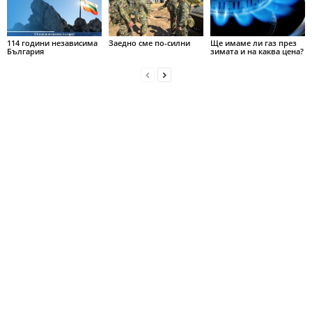
114 години независима
Заедно сме по-силни
Ще имаме ли газ през
България
зимата и на каква цена?