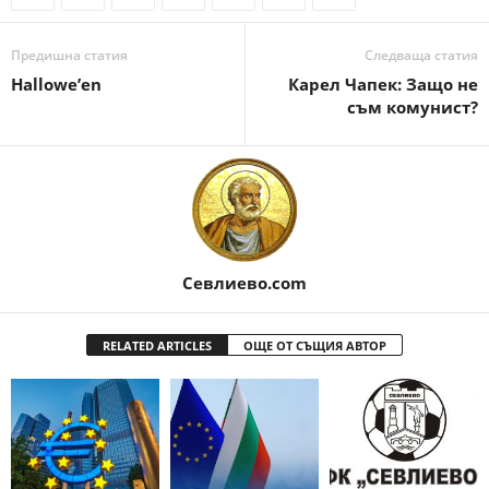
Предишна статия
Следваща статия
Hallowe’en
Карел Чапек: Защо не
съм комунист?
Севлиево.com
RELATED ARTICLES
ОЩЕ ОТ СЪЩИЯ АВТОР