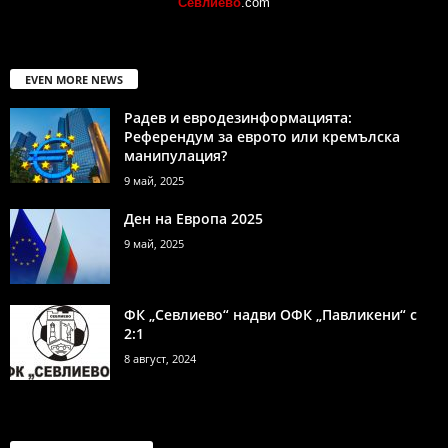
Севлиево
.com
EVEN MORE NEWS
Радев и евродезинформацията:
Референдум за еврото или кремълска
манипулация?
9 май, 2025
Ден на Европа 2025
9 май, 2025
ФК „Севлиево“ надви ОФК „Павликени“ с
2:1
8 август, 2024