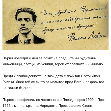
Първи ноември е ден за почит на предците ни будители-
книжовници, светци, мъченици, герои от славното ни минало.
Преди Освобождението на тази дата е почитан Свети Иван
Рилски. Днес той се счита за молител пред Бога и покровител
на всички българи.
Първото неофициално честване е в Пловдив през 1909 г. През
1922 г. министърът на Народното Просвещение Стоян