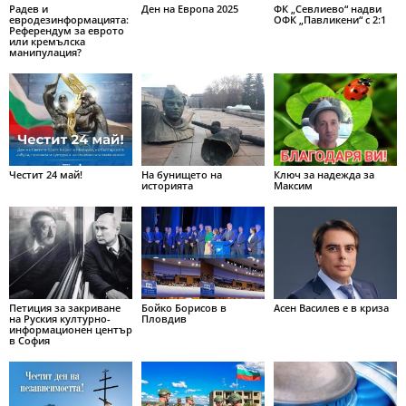
Радев и
Ден на Европа 2025
ФК „Севлиево“ надви
евродезинформацията:
ОФК „Павликени“ с 2:1
Референдум за еврото
или кремълска
манипулация?
Честит 24 май!
На бунището на
Ключ за надежда за
историята
Максим
Петиция за закриване
Бойко Борисов в
Асен Василев е в криза
на Руския културно-
Пловдив
информационен център
в София