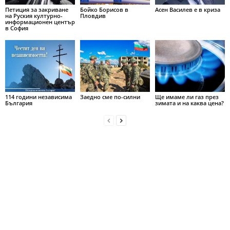
Петиция за закриване
Бойко Борисов в
Асен Василев е в криза
на Руския културно-
Пловдив
информационен център
в София
114 години независима
Заедно сме по-силни
Ще имаме ли газ през
България
зимата и на каква цена?