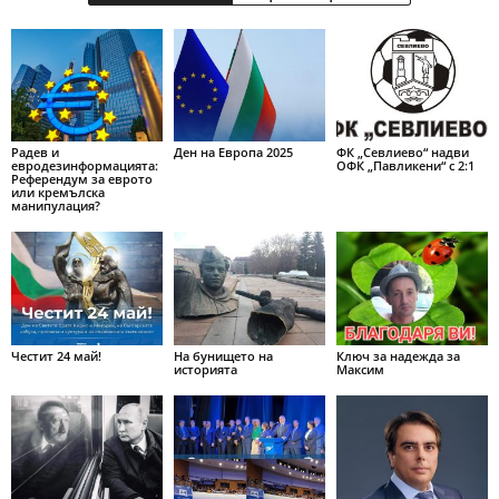
Радев и
Ден на Европа 2025
ФК „Севлиево“ надви
евродезинформацията:
ОФК „Павликени“ с 2:1
Референдум за еврото
или кремълска
манипулация?
Честит 24 май!
На бунището на
Ключ за надежда за
историята
Максим