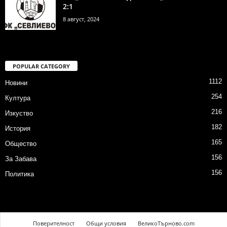
2:1
8 август, 2024
POPULAR CATEGORY
1112
Новини
254
Култура
216
Изкуство
182
История
165
Общество
156
За Забава
156
Политика
Поверителност
Общи условия
ВеликоТърново.com