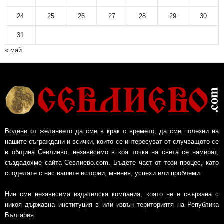
24
25
26
27
28
29
30
31
« май
Водени от желанието да сме в крак с времето, да сме полезни на
нашите съграждани и всички, които се интересуват от случващото се
в община Севлиево, независимо в коя точка на света се намират,
създадохме сайта Севлиево.com. Бъдете част от този процес, като
споделяте с нас вашите истории, мнения, успехи или проблеми.
Ние сме независима издателска компания, която не е свързана с
никоя държавна институция в или извън териториятя на Република
България.