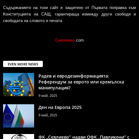
Съдържанието на този сайт е защитено от Първата поправка към
Конституцията на САЩ, гарантираща измежду други свободи и
свободата на словото и печата.
Севлиево
.com
EVEN MORE NEWS
Радев и евродезинформацията:
Референдум за еврото или кремълска
манипулация?
9 май, 2025
Ден на Европа 2025
9 май, 2025
ФК „Севлиево“ надви ОФК „Павликени“ с