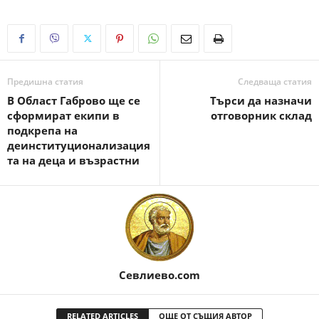
Предишна статия
Следваща статия
В Област Габрово ще се
Търси да назначи
сформират екипи в
отговорник склад
подкрепа на
деинституционализация
та на деца и възрастни
Севлиево.com
RELATED ARTICLES
ОЩЕ ОТ СЪЩИЯ АВТОР