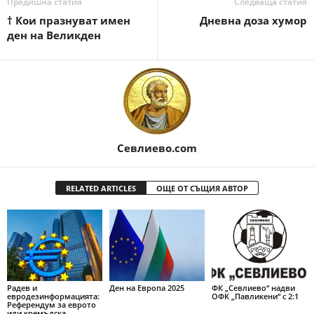
Предишна статия
Следваща статия
† Кои празнуват имен
Дневна доза хумор
ден на Великден
Севлиево.com
RELATED ARTICLES
ОЩЕ ОТ СЪЩИЯ АВТОР
Радев и
Ден на Европа 2025
ФК „Севлиево“ надви
евродезинформацията:
ОФК „Павликени“ с 2:1
Референдум за еврото
или кремълска