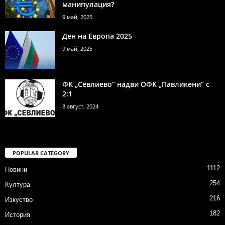
манипулация?
9 май, 2025
Ден на Европа 2025
9 май, 2025
ФК „Севлиево“ надви ОФК „Павликени“ с
2:1
8 август, 2024
POPULAR CATEGORY
1112
Новини
254
Култура
216
Изкуство
182
История