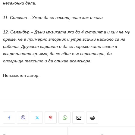
незаконни дела.
11. Селянин – Умее да се весели, знае как и кога.
12. Селяндур – Дъни музиката яко до 4 сутринта и хич не му
дреме, че е примерно вторник и утре всички наоколо са на
работа. Другият вариант е да се нареже като свиня в
кварталната кръчма, да се сбие със сервитьора, да
оповръща таксито и да опикае асансьора.
Неизвестен автор.