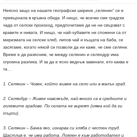
Неясно защо на нашите географски ширини „селянин“ се е
превърнала в кръвна обида. И нищо, че всички сме градски
чада от селски произход, предпочитаме да не ни свързват с
кравите и нивата. И нищо, че най-хубавите ни спомени са от
миризмата на селски хляб, липов чай и къщата на баба, се
засягаме, когато някой си позволи да ни каже, че сме селяни.
Време е да разясним, че между селянин и селяндур има
огромна разлика. И за да е ясно веднъж завинаги, ето каква е
тя…
1. Селянин – Човек, който живее на село или в малък град.
2. Селяндур – Живее навсякъде, най-много са в средните и
големите градове. По селата не виреят (няма кой да ги
търпи).
3. Селянин – Бачка яко, изкарва си хляба с честен труд.
Щастлив е, че има работа. Лоялен е към работодател и