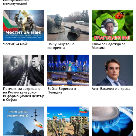
манипулация?
Честит 24 май!
На бунището на
Ключ за надежда за
историята
Максим
Петиция за закриване
Бойко Борисов в
Асен Василев е в криза
на Руския културно-
Пловдив
информационен център
в София