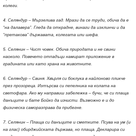
колеги.
4. Селяндур – Мързелива гад. Мрази да се труди, обича да е
“на далавера”. Гледа да открадне, винаги да изклинчи и да
“претакова” държавата, колегата или шефа.
5. Селянин – Чист човек. Обича природата и не свини
наоколо. Повечето отпадъци намират приложение в
градината или като храна на животните.
6. Селяндур – Свиня. Хвърля си боклука в найлоново пликче
през прозореца. Изтърсва си пепелника на колата на
светофара. Ако му направиш забележка – бучи, че си плаща
данъците и бате Бойко да изчисти. Възможно е и до
физическа саморазправа да прибегне.
7. Селянин – Плаща си данъците и сметките. Псува на ум (и
на глас) обирджийската държава, но плаща. Декларира си