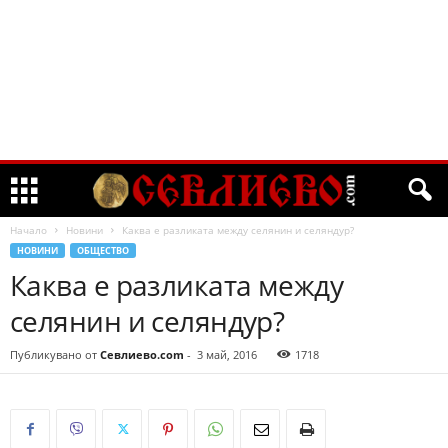
Начало
Новини
Каква е разликата между селянин и селяндур?
НОВИНИ
ОБЩЕСТВО
Каква е разликата между
селянин и селяндур?
Публикувано от
Севлиево.com
-
3 май, 2016
1718