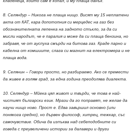
кладенеца, който сам е копал, и му плаща данък.
8. Селяндур – Никога не плаща нищо. Висят му 15 неплатени
акта от КАТ, кара допотопния си мерцедес на газ без
обозначителната лепенка на задното стъкло, за да си
мисли народът, че е паралия и може да си плаща бензина, но
забравя, че от ауспуха смърди на битова газ. Краде парно и
кабелна от комшиите, слага си магнит на електромера и не
плаща вода.
9. Селянин – Говори просто, но разбираемо. Ако се премести
да живее в голям град, за една година преодолява диалекта.
10. Селяндур – Мйека цял живот и твърди, че това е най-
чистият български език. Мрази да го поправят, не желае да
научи нищо ново. Прост е. Едва завършил основно (или
понякога средно), но дървен философ, хитрец, тежкар, със
самочувствие. Обича да изпъква над себеподобните си
говеда с преувеличени истории за далавери и други