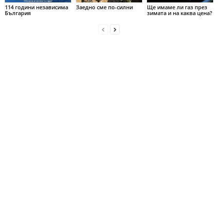
114 години независима
Заедно сме по-силни
Ще имаме ли газ през
България
зимата и на каква цена?