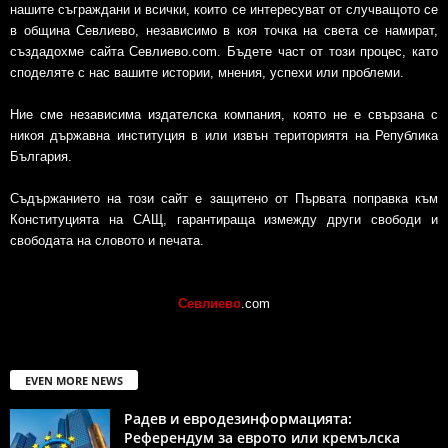
нашите съграждани и всички, които се интересуват от случващото се
в община Севлиево, независимо в коя точка на света се намират,
създадохме сайта Севлиево.com. Бъдете част от този процес, като
споделяте с нас вашите истории, мнения, успехи или проблеми.
Ние сме независима издателска компания, която не е свързана с
никоя държавна институция в или извън териториятя на Република
България.
Съдържанието на този сайт е защитено от Първата поправка към
Конституцията на САЩ, гарантираща измежду други свободи и
свободата на словото и печата.
Севлиево
.com
EVEN MORE NEWS
Радев и евродезинформацията:
Референдум за еврото или кремълска