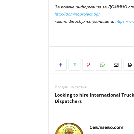
За повече информация за ДОМИНО сл
http://dominoproject.bg/
както фейсбук-страницата:
https://w
Предишна статия
Looking to hire International Truc
Dispatchers
Севлиево.com