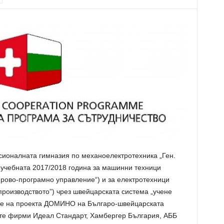
есионалната гимназия по механоелектротехника „Ген.
 учебната 2017/2018 година за машинни техници
рово-програмно управление“) и за електротехници
роизводството”) чрез швейцарската система „учене
ите на проекта ДОМИНО на Българо-швейцарската
те фирми Идеал Стандарт, Хамбергер България, АББ