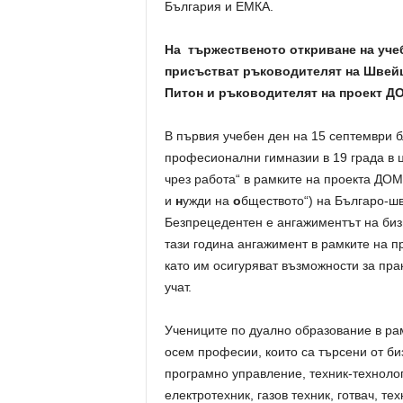
България и ЕМКА.
На тържественото откриване на учебн
присъстват ръководителят на Швей
Питон и ръководителят на проект Д
В първия учебен ден на 15 септември б
професионални гимназии в 19 града в ц
чрез работа“ в рамките на проекта ДО
и
н
ужди на
о
бществото“) на Българо-шв
Безпрецедентен е ангажиментът на биз
тази година ангажимент в рамките на 
като им осигуряват възможности за пра
учат.
Учениците по дуално образование в ра
осем професии, които са търсени от б
програмно управление, техник-технолог
електротехник, газов техник, готвач, те