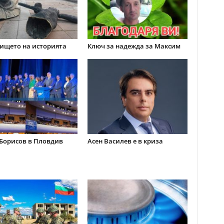
ището на историята
Ключ за надежда за Максим
Борисов в Пловдив
Асен Василев е в криза