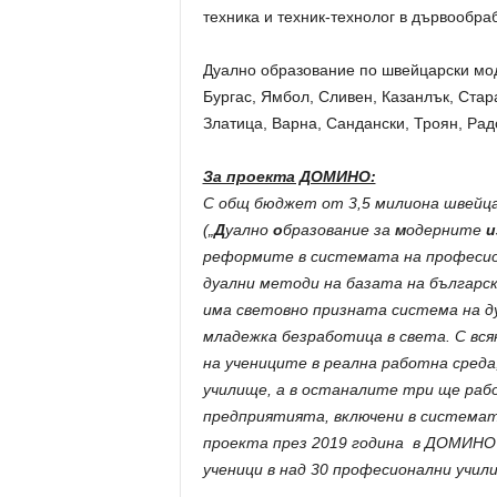
техника и техник-технолог в дървообра
Дуално образование по швейцарски мод
Бургас, Ямбол, Сливен, Казанлък, Стар
Златица, Варна, Сандански, Троян, Ра
За проекта ДОМИНО:
С общ бюджет от 3,5 милиона швей
(
„
Д
уално
о
бразование за
м
одерните
и
реформите в системата на професио
дуални методи на базата на българс
има световно призната система на ду
младежка безработица в света. С
вся
на учениците в реална работна среда
училище, а в останалите три ще рабо
предприятията, включени в системат
проекта през 2019 година в ДОМИНО
ученици в над 30 професионални учил