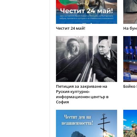
Честит 24 май!
На бун
Петиция за закриване на
Бойко 
Руския културно-
информационен център в
София