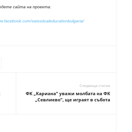
едете сайта на проекта:
ww.facebook.com/swissdualeducationbulgaria/
Следваща статия
k
ФК „Кариана“ уважи молбата на ФК
„Севлиево“, ще играят в събота