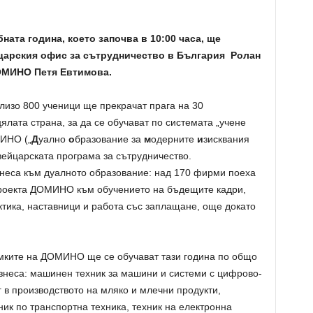
ата година, което започва в 10:00 часа, ще
царския офис за сътрудничество в България Ролан
ОМИНО Петя Евтимова.
лизо 800 ученици ще прекрачат прага на 30
ялата страна, за да се обучават по системата „учене
МИНО („
Д
уално
о
бразование за
м
одерните
и
зисквания
ейцарската програма за сътрудничество.
неса към дуалното образование: над 170 фирми поеха
проекта ДОМИНО към обучението на бъдещите кадри,
ктика, наставници и работа със заплащане, още докато
мките на ДОМИНО ще се обучават тази година по общо
изнеса: машинен техник за машини и системи с цифрово-
 в производството на мляко и млечни продукти,
хник по транспортна техника, техник на електронна