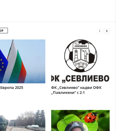
ОР
 Европа 2025
ФК „Севлиево“ надви ОФК
„Павликени“ с 2:1