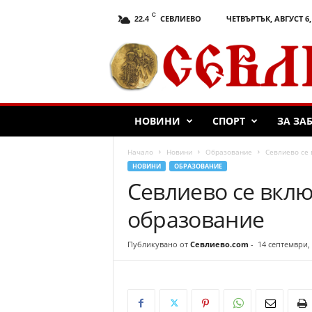
C
СЕВЛИЕВО
ЧЕТВЪРТЪК, АВГУСТ 6,
22.4
С
е
в
л
и
е
НОВИНИ
СПОРТ
ЗА ЗА
в
о
.
Начало
Новини
Образование
Севлиево се 
c
НОВИНИ
ОБРАЗОВАНИЕ
o
Севлиево се вклю
m
образование
Публикувано от
Севлиево.com
-
14 септември,