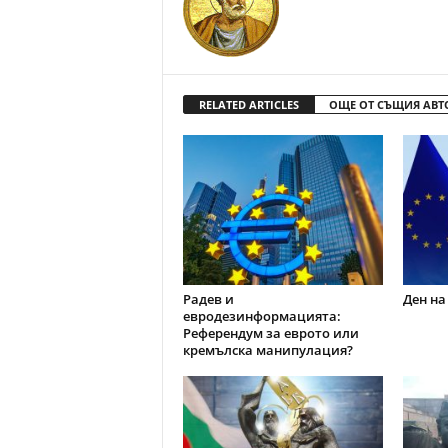
RELATED ARTICLES
ОЩЕ ОТ СЪЩИЯ АВТ
Радев и
Ден на
евродезинформацията:
Референдум за еврото или
кремълска манипулация?