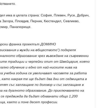
ботването.
ел има в цялата страна: София, Плевен, Русе, Добрич,
а Загора, Пловдив, Перник, Кюстендил, Севлиево,
домир, Панагюрище.
царски франка проектът ДОМИНО
зисквания и
н
ужди
на
о
бществото“) подкрепя
налното образование чрез въвеждане на съвременни
ките традиции и черпейки опит от Швейцария, която
ално обучение и едно от най-ниските нива на
ка учебна година се увеличават часовете за работа
, като накрая те ще бъдат два дни от седмицата в
тят със заплащане по договор и със заплащане в
а на дуалното образование.
До приключването на
 се предвижда
да бъдат обхванати общо
1
,
200
ища, както и поне десет професии.