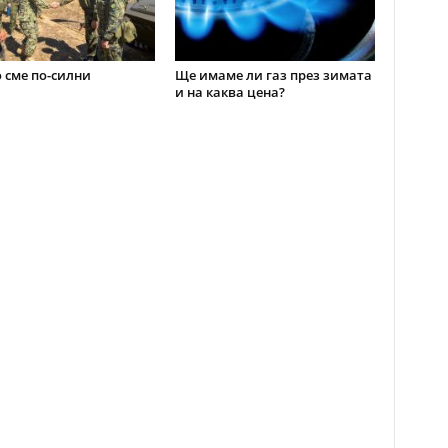
 сме по-силни
Ще имаме ли газ през зимата
и на каква цена?