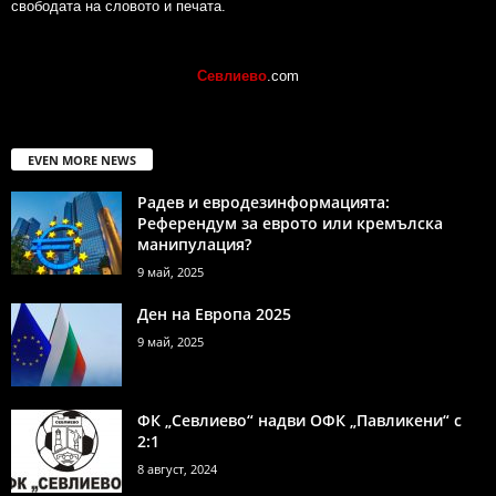
свободата на словото и печата.
Севлиево
.com
EVEN MORE NEWS
Радев и евродезинформацията:
Референдум за еврото или кремълска
манипулация?
9 май, 2025
Ден на Европа 2025
9 май, 2025
ФК „Севлиево“ надви ОФК „Павликени“ с
2:1
8 август, 2024