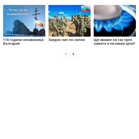
114 години независима
Заедно сме по-силни
Ще имаме ли газ през
България
зимата и на каква цена?