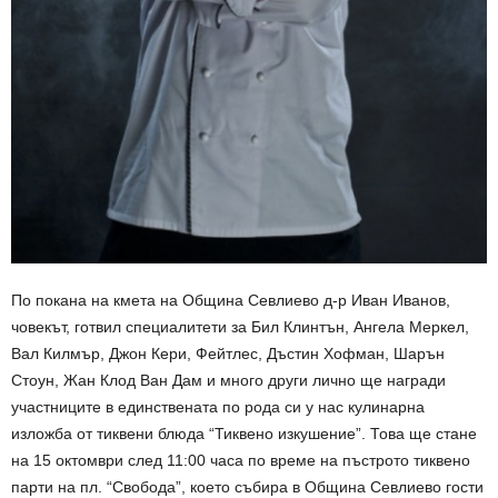
По покана на кмета на Община Севлиево д-р Иван Иванов,
човекът, готвил специалитети за Бил Клинтън, Ангела Меркел,
Вал Килмър, Джон Кери, Фейтлес, Дъстин Хофман, Шарън
Стоун, Жан Клод Ван Дам и много други лично ще награди
участниците в единствената по рода си у нас кулинарна
изложба от тиквени блюда “Тиквено изкушение”. Това ще стане
на 15 октомври след 11:00 часа по време на пъстрото тиквено
парти на пл. “Свобода”, което събира в Община Севлиево гости