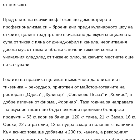
от цял свят.
Пред очите на всички шеф Токев ще демонстрира и
професионализма си – броени дни преди кулинарното шоу на
открито, целият град тръпне в очакване да вкуси специалната
супа от тиква с пяна от джинджифил и канела, неопитвания
досега мус от тиква и ябълки с печени тиквени семки и
уникалния сладолед от тиквено олио, за какъвто местните още
не са чували.
Гостите на празника ще имат възможност да опитат и от
тиквеника – рекордьор, приготвен от майстор-готвачите на
ресторант „Одеса”, „Кулинар”, „Севлиево Плаза” и „Хелиос”, и
добре изпечен от фирма „Форинар”. Тази година за направата
на вкусния гигант ще бъдат вложени предимно български
продукти – 63 кг. кори за баница, 120 кг. тиква, 21 кг. Захар, 16 кг.
Орехи, 22 литра олио, 12 кг. пудра захар и половин кг. ванилия.
Към всичко това ще добавим и 200 гр. канела, а рекордният
размер на вкусното блюдо ще видите на голямата табела, която