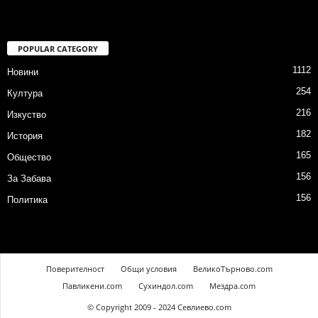
POPULAR CATEGORY
1112
Новини
254
Култура
216
Изкуство
182
История
165
Общество
156
За Забава
156
Политика
Поверителност
Общи условия
ВеликоТърново.com
Павликени.com
Сухиндол.com
Мездра.com
© Copyright 2009 - 2024 Севлиево.com