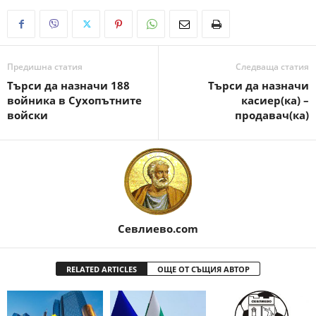
Предишна статия
Следваща статия
Търси да назначи 188
Търси да назначи
войника в Сухопътните
касиер(ка) –
войски
продавач(ка)
Севлиево.com
RELATED ARTICLES
ОЩЕ ОТ СЪЩИЯ АВТОР