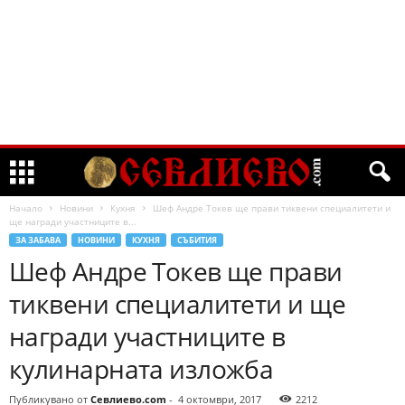
Начало
Новини
Кухня
Шеф Андре Токев ще прави тиквени специалитети и
ще награди участниците в...
ЗА ЗАБАВА
НОВИНИ
КУХНЯ
СЪБИТИЯ
Шеф Андре Токев ще прави
тиквени специалитети и ще
награди участниците в
кулинарната изложба
Публикувано от
Севлиево.com
-
4 октомври, 2017
2212