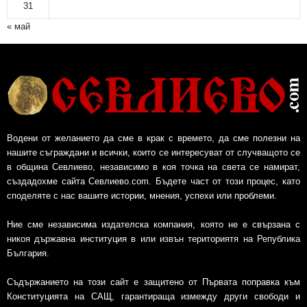
31
« май
Водени от желанието да сме в крак с времето, да сме полезни на
нашите съграждани и всички, които се интересуват от случващото се
в община Севлиево, независимо в коя точка на света се намират,
създадохме сайта Севлиево.com. Бъдете част от този процес, като
споделяте с нас вашите истории, мнения, успехи или проблеми.
Ние сме независима издателска компания, която не е свързана с
никоя държавна институция в или извън териториятя на Република
България.
Съдържанието на този сайт е защитено от Първата поправка към
Конституцията на САЩ, гарантираща измежду други свободи и