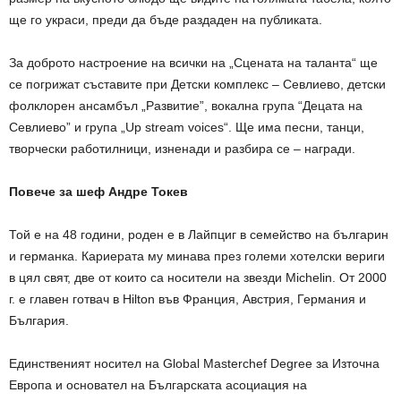
ще го украси, преди да бъде раздаден на публиката.
За доброто настроение на всички на „Сцената на таланта“ ще
се погрижат съставите при Детски комплекс – Севлиево, детски
фолклорен ансамбъл „Развитие”, вокална група “Децата на
Севлиево” и група „Up stream voices“. Ще има песни, танци,
творчески работилници, изненади и разбира се – награди.
Повече за шеф Андре Токев
Той е на 48 години, роден е в Лайпциг в семейство на българин
и германка. Кариерата му минава през големи хотелски вериги
в цял свят, две от които са носители на звезди Michelin. От 2000
г. е главен готвач в Hilton във Франция, Австрия, Германия и
България.
Единственият носител на Global Masterchef Degree за Източна
Европа и основател на Българската асоциация на