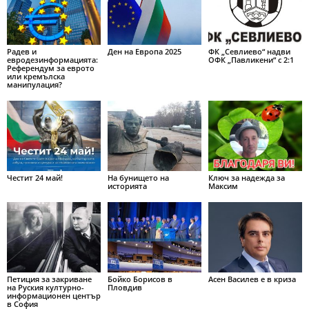
Радев и
Ден на Европа 2025
ФК „Севлиево“ надви
евродезинформацията:
ОФК „Павликени“ с 2:1
Референдум за еврото
или кремълска
манипулация?
Честит 24 май!
На бунището на
Ключ за надежда за
историята
Максим
Петиция за закриване
Бойко Борисов в
Асен Василев е в криза
на Руския културно-
Пловдив
информационен център
в София