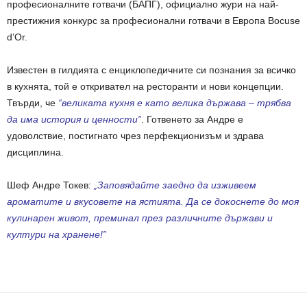
професионалните готвачи (БАПГ), официално жури на най-
престижния конкурс за професионални готвачи в Европа Bocuse
d’Or.
Известен в гилдията с енциклопедичните си познания за всичко
в кухнята, той е откривател на ресторанти и нови концепции.
Твърди, че
“великата кухня е като велика държава – трябва
да има история и ценности”
. Готвенето за Андре е
удоволствие, постигнато чрез перфекционизъм и здрава
дисциплина.
Шеф Андре Токев:
„Заповядайте заедно да изживеем
ароматите и вкусовете на ястията. Да се докоснете до моя
кулинарен живот, преминал през различните държави и
култури на хранене!”