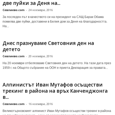
две пуйки за Деня на...
Севлиево.com
-
24 ноември, 2016
За последен път в качеството си на президент на САЩ Барак Обама
помилва две пуйки, доставени в Белия дом за Деня на благодарността.
На...
Днес празнуваме Световния ден на
детето
Севлиево.com
-
20 ноември, 2016
На 20 ноември отбелязваме Световния ден на детето. На тази дата през
1959 г. на Общото събрание на ООН е приета Декларация за правата...
Алпинистът Иван Мутафов осъществи
трекинг в района на връх Канченджонга
в...
Севлиево.com
-
16 ноември, 2016
Великотърновският алпинист Иван Мутафов осъществи трекинг в района