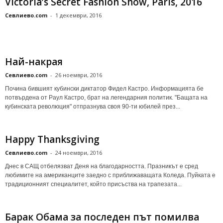
Victoria’s Secret Fashion Show, Paris, 2016
Севлиево.com
-
1 декември, 2016
Най-накрая
Севлиево.com
-
26 ноември, 2016
Почина бившият кубински диктатор Фидел Кастро. Информацията бе
потвърдена от Раул Кастро, брат на легендарния политик. "Бащата на
кубинската революция" отпразнува своя 90-ти юбилей през...
Happy Thanksgiving
Севлиево.com
-
24 ноември, 2016
Днес в САЩ отбелязват Деня на благодарността. Празникът е сред
любимите на американците заедно с приближаващата Коледа. Пуйката е
традиционният специалитет, който присъства на трапезата...
Барак Обама за последен път помилва