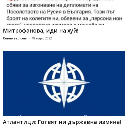
Митрофанова, иди на хуй!
Севлиево.com
-
18 март, 2022
Атлантици: Готвят ни държавна измяна!