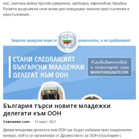
нас, започна война против суверенна, свободна, европейска Украйна.
Руските въоръжени сили всеки ден извършват военни престъпления и
престъпления...
България търси новите младежки
делегати към ООН
Севлиево.com
-
16 март, 2021
Двама младежки делегати към ООН ще бъдат избрани чрез национален
конкурс, който се организира от Дружеството за ООН в България с