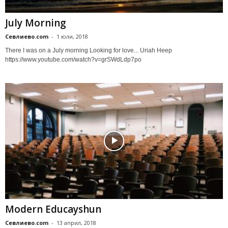
July Morning
Севлиево.com
-
1 юли, 2018
There I was on a July morning Looking for love... Uriah Heep
https://www.youtube.com/watch?v=grSWdLdp7po
Modern Educayshun
Севлиево.com
-
13 април, 2018