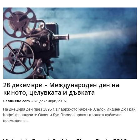
28 декември – Международен ден на
киното, целувката и дъвката
Севлиево.com
-
28 декември, 2016
На днешния ден през 1895 г. в парижкото кафене „Салон Индиен дю Гран
Kафе“ французите Огюст и Луи Люмиер правят първата публична
прожекция в...