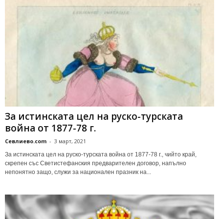
За истинската цел на руско-турската
война от 1877-78 г.
Севлиево.com
-
3 март, 2021
За истинската цел на руско-турската война от 1877-78 г., чийто край,
скрепен със Светистефанския предварителен договор, напълно
непонятно защо, служи за национален празник на...