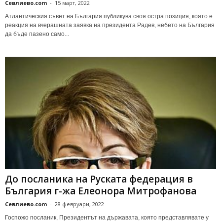
Севлиево.com
-
15 март, 2022
Атлантическия съвет на България публикува своя остра позиция, която е
реакция на вчерашната заявка на президента Радев, небето на България
да бъде пазено само...
До посланика на Руската федерация в
България г-жа Елеонора Митрофанова
Севлиево.com
-
28 февруари, 2022
Госпожо посланик, Президентът на държавата, която представлявате у