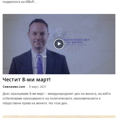
подкрепата на МВнР....
Честит 8-ми март!
Севлиево.com
-
8 март, 2021
Днес празнуваме 8-ми март – международният ден на жената, на който
отбелязваме признаването на политическите, икономическите и
обществени права на жените. На този ден...