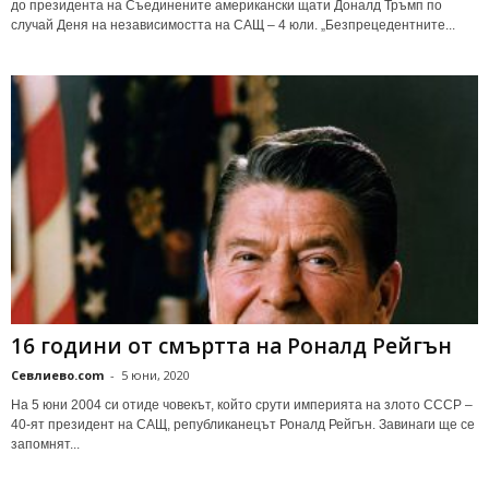
до президента на Съединените американски щати Доналд Тръмп по
случай Деня на независимостта на САЩ – 4 юли. „Безпрецедентните...
16 години от смъртта на Роналд Рейгън
Севлиево.com
-
5 юни, 2020
На 5 юни 2004 си отиде човекът, който срути империята на злото СССР –
40-ят президент на САЩ, републиканецът Роналд Рейгън. Завинаги ще се
запомнят...