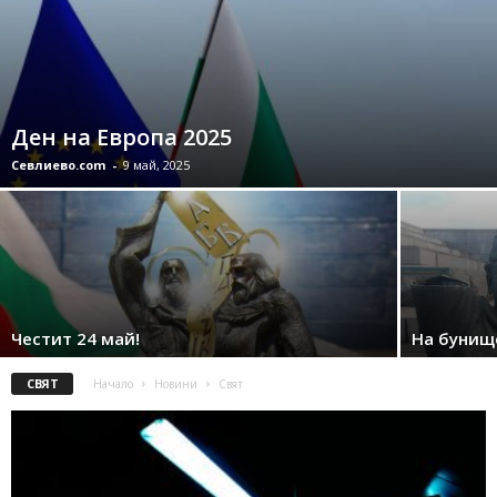
Ден на Европа 2025
Севлиево.com
-
9 май, 2025
Честит 24 май!
На бунищ
СВЯТ
Начало
Новини
Свят