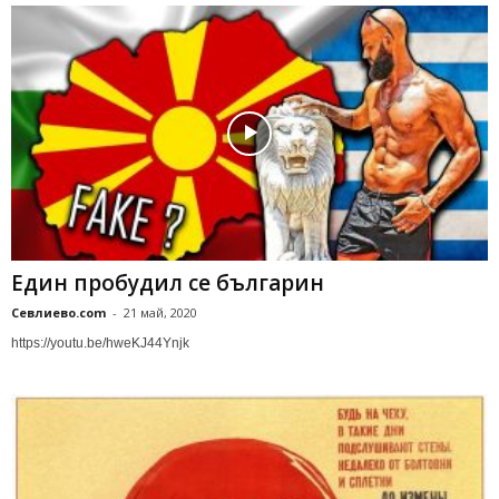
Един пробудил се българин
Севлиево.com
-
21 май, 2020
https://youtu.be/hweKJ44Ynjk