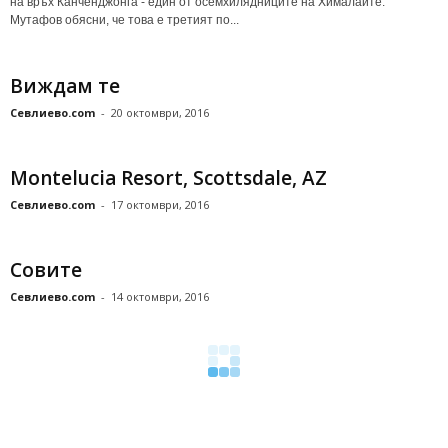
на връх Канченджонга - един от осемхилядниците на Хималаите.
Мутафов обясни, че това е третият по...
Виждам те
Севлиево.com
-
20 октомври, 2016
Montelucia Resort, Scottsdale, AZ
Севлиево.com
-
17 октомври, 2016
Совите
Севлиево.com
-
14 октомври, 2016