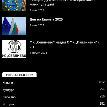
манипулация?
9 май, 2025
Ден на Европа 2025
9 май, 2025
ФК „Севлиево“ надви ОФК „Павликени“ с
2:1
8 август, 2024
POPULAR CATEGORY
1112
Новини
254
Култура
216
Изкуство
182
История