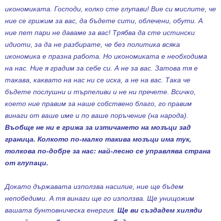
икономиката. Господи, колко сте глупави! Вие си мислите, че
ние се грижим за вас, да бъдете сити, облечени, обути. А
ние пет пари не даваме за вас! Трябва да сте истински
идиоти, за да не разбирате, че без политика всяка
икономика е празна работа. Но икономиката е необходима
на нас. Ние я градим за себе си. А не за вас. Затова тя е
такава, каквато на нас ни се иска, а не на вас. Така че
бъдете послушни и търпеливи и не ни пречете. Всичко,
което ние правим за наше собствено благо, го правим
винаги от ваше име и по ваше поръчение (на народа).
Въобще не ни е грижа за изтичането на мозъци зад
граница. Колкото по-малко такива мозъци има тук,
толкова по-добре за нас: най-лесно се управлява страна
от глупаци.
Докато държавата използва насилие, ние ще бъдем
непобедими. А тя винаги ще го използва. Ще унищожим
вашата бунтовническа енергия.
Ще ви създадем хиляди