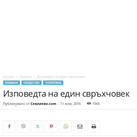
Начало
Новини
Изповедта на един свръхчовек
НОВИНИ
ОБЩЕСТВО
ПОЛИТИКА
Изповедта на един свръхчовек
Публикувано от
Севлиево.com
-
11 юли, 2016
1565