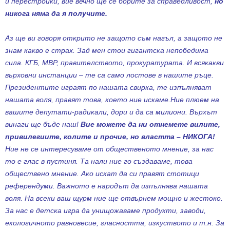
и перестройки, вие вечно ще се борите за справедливост,
но
никога няма да я получите.
Аз ще ви говоря открито не защото съм нагъл, а защото не
знам какво е страх. Зад мен стои гигантска непобедима
сила. КГБ, МВР, правителството, прокуратурата. И всякакви
върховни инстанции – те са само лостове в нашите ръце.
Президентите играят по нашата свирка, те изпълняват
нашата воля, правят това, което ние искаме.Ние плюем на
вашите депутати-радикали, дори и да са милиони. Върхът
винаги ще бъде наш!
Вие можете да ни отнемете вилите,
привилегиите, колите и прочие, но властта – НИКОГА!
Ние не се интересуваме от общественото мнение, за нас
то е глас в пустиня. Та нали ние го създаваме, това
обществено мнение. Ако искат да си правят стотици
референдуми. Важното е народът да изпълнява нашата
воля. На всеки ваш щурм ние ще отвърнем мощно и жестоко.
За нас е детска игра да унищожаваме продукти, заводи,
екологичното равновесие, гласността, изкуството и т.н. За