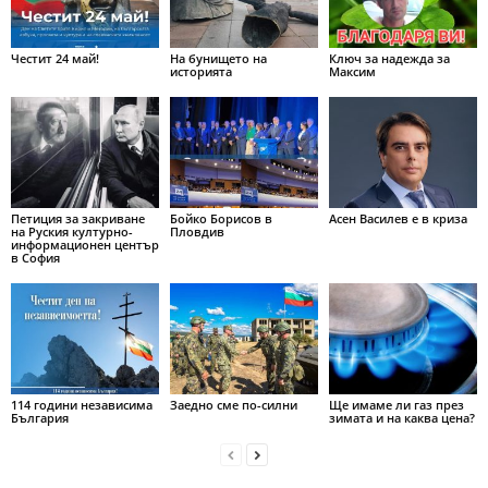
Честит 24 май!
На бунището на
Ключ за надежда за
историята
Максим
Петиция за закриване
Бойко Борисов в
Асен Василев е в криза
на Руския културно-
Пловдив
информационен център
в София
114 години независима
Заедно сме по-силни
Ще имаме ли газ през
България
зимата и на каква цена?