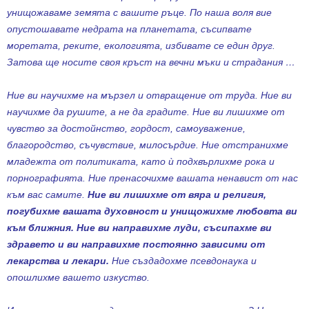
унищожаваме земята с вашите ръце. По наша воля вие
опустошавате недрата на планетата, съсипвате
моретата, реките, екологията, избивате се един друг.
Затова ще носите своя кръст на вечни мъки и страдания …
Ние ви научихме на мързел и отвращение от труда. Ние ви
научихме да рушите, а не да градите. Ние ви лишихме от
чувство за достойнство, гордост, самоуважение,
благородство, съчувствие, милосърдие. Ние отстранихме
младежта от политиката, като
ѝ
подхвърлихме рока и
порнографията. Ние пренасочихме вашата ненавист от нас
към вас самите.
Ние ви лишихме от вяра и религия,
погубихме вашата духовност и унищожихме любовта ви
към ближния. Ние ви направихме луди, съсипахме ви
здравето и ви направихме постоянно зависими от
лекарства и лекари.
Ние създадохме псевдонаука и
опошлихме вашето изкуство.