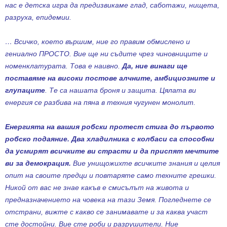
нас е детска игра да прeдизвикаме глад, саботажи, нищета,
разруха, епидемии.
… Всичко, което вършим, ние го правим обмислено и
гениално ПРОСТО. Вие ще ни съдите чрез чиновниците и
номенклатурата. Това е наивно.
Да, ние винаги ще
поставяме на високи постове алчните, амбициозните и
глупаците
. Те са нашата броня и защита. Цялата ви
енергия се разбива на пяна в техния чугунен монолит.
Енергията на вашия робски протест стига до първото
робско подаяние. Два хладилника с колбаси са способни
да усмирят всичките ви страсти и да приспят мечтите
ви за демокрация.
Вие унищожихте всичките знания и целия
опит на своите предци и повтаряте само техните грешки.
Никой от вас не знае какъв е смисълът на живота и
предназначението на човека на тази Земя. Погледнете се
отстрани, вижте с какво се занимавате и за каква участ
сте достойни. Вие сте роби и разрушители. Ние