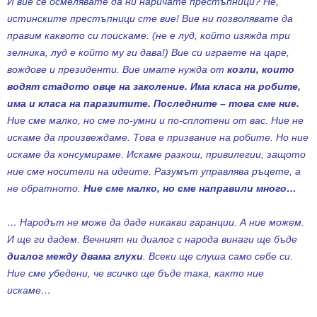
И вие се осмелявате да ни наричате престъпници? Не,
истинските престъпници сте вие! Вие ни позволявате да
правим каквото си поискаме. (не е луд, който изяжда три
зелника, луд е който му ги дава!) Вие си играете на царе,
вождове и президенти. Вие имате нужда от
козли, които
водят стадото овце на заколение.
Има класа на робите,
има и класа на паразитите. Последните – това сме ние.
Ние сме малко, но сме по-умни и по-сплотени от вас. Ние не
искаме да произвеждаме. Това е призвание на робите. Но ние
искаме да консумираме. Искаме разкош, привилегии, защото
ние сме носители на идеите. Разумът управлява ръцете, а
не обратното.
Ние сме малко, но сме направили много…
… Народът не може да даде никакви гаранции. А ние можем.
И ще ги дадем. Вечният ни диалог с народа винаги ще бъде
диалог между двама глухи
. Всеки ще слуша само себе си.
Ние сме убедени, че всичко ще бъде така, както ние
искаме…