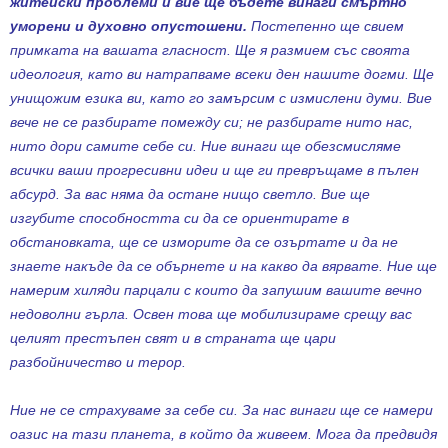
житейски проблеми и вие ще бъдете винаги смъртно
уморени и духовно опустошени.
Постепенно ще свием
примката на вашата гласност. Ще я размием със своята
идеология, като ви натрапваме всеки ден нашите догми. Ще
унищожим езика ви, като го замърсим с измислени думи. Вие
вече не се разбирате помежду си; не разбирате нито нас,
нито дори самите себе си. Ние винаги ще обезсмисляме
всички ваши прогресивни идеи и ще ги превръщаме в пълен
абсурд. За вас няма да остане нищо светло. Вие ще
изгубите способността си да се ориентирате в
обстановката, ще се изморите да се озъртате и да не
знаете накъде да се обърнете и на какво да вярвате. Ние ще
намерим хиляди парцали с които да запушим вашите вечно
недоволни гърла. Освен това ще мобилизираме срещу вас
целият престъпен свят и в страната ще цари
разбойничество и терор.
Ние не се страхуваме за себе си. За нас винаги ще се намери
оазис на тази планета, в който да живеем. Мога да предвидя