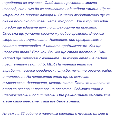
поредната ви глупост. След като прочетете моята
изповед, вие няма да се замислите над нейния смисъл. Ще се
хвърлите да дирите автора й. Вашето любопитство ще се
окаже по-силно от човешката мъдрост. Вие в хор или един
по един ще вдигате шум по страниците на пресата.
Смисъла ще узнаете когато му дойде времето. Впрочем
скоро ще го почувствате. Накратко, ние прекратяваме
вашата перестройка. А нашата продължаваме. Как ще
изглежда това? Ето как: Всичко ще става поетапно. Най-
напред ще започнем с военните. На втори етап ще бъдат
престъпният свят, КГБ, МВР. На третия етап ще
заработят всички юридически служби, печатни органи, радио
и телевизия. На четвъртия етап ще се включат
търговията, финансите, икономиката. Петият и шестият
етап са резервни лостове на властта. Седмият етап е
идеологически и политически.
Ние режисираме събитията,
а вие само гледате. Така ще бъде винаги.
Аз съм на 82 години и напускам сцената с чувство на мир и