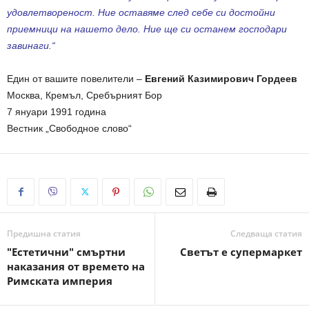
удовлетвореност. Ние оставяме след себе си достойни
приемници на нашето дело. Ние ще си останем господари
завинаги.“
Един от вашите повелители –
Евгений Казимирович Гордеев
Москва, Кремъл, Сребърният Бор
7 януари 1991 година
Вестник „Свободное слово“
Предишна статия
Следваща статия
"Естетични" смъртни
Светът е супермаркет
наказания от времето на
Римската империя