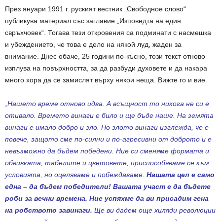
През януари 1991 г. руският вестник „Свободное слово“
публикува материал със заглавие „Изповедта на един
свръхчовек“. Тогава тези откровения са подминати с насмешка
и убеждението, че това е дело на някой луд, жаден за
внимание. Днес обаче, 25 години по-късно, този текст отново
изплува на повърхността, за да разбуди духовете и да накара
много хора да се замислят върху някои неща. Вижте го и вие.
„Нашето време отново идва. А всъщност то никога не си е
отивало. Времето винаги е било и ще бъде наше. На земята
винаги е имало добро и зло. Но злото винаги изглежда, че е
повече, защото сме по-силни и по-агресивни от доброто и е
невъзможно да бъдем победени. Ние си сменяме формата и
обвивката, табелите и цветовете, приспособяваме се към
условията, но оцеляваме и побеждаваме.
Нашата цел е само
една – да бъдем победители! Вашата участ е да бъдете
роби за вечни времена. Ние успяхме да ви присадим гена
на робството завинаги.
Ще ви дадем още хиляди революции