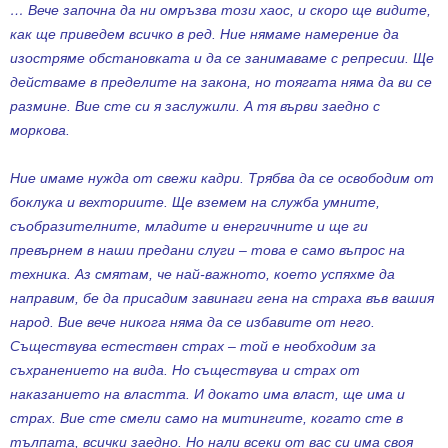
… Вече започна да ни омръзва този хаос, и скоро ще видите,
как ще приведем всичко в ред. Ние нямаме намерение да
изостряме обстановката и да се занимаваме с репресии. Ще
действаме в пределите на закона, но тоягата няма да ви се
размине. Вие сте си я заслужили. А тя върви заедно с
моркова.
Ние имаме нужда от свежи кадри. Трябва да се освободим от
боклука и вехториите. Ще вземем на служба умните,
съобразителните, младите и енергичните и ще ги
превърнем в наши предани слуги – това е само въпрос на
техника. Аз смятам, че най-важното, което успяхме да
направим, бе да присадим завинаги гена на страха във вашия
народ. Вие вече никога няма да се избавите от него.
Съществува естествен страх – той е необходим за
съхранението на вида. Но съществува и страх от
наказанието на властта. И докато има власт, ще има и
страх. Вие сте смели само на митингите, когато сте в
тълпата, всички заедно. Но нали всеки от вас си има своя