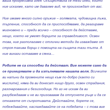
ваша прогресивна идея. Осъществиха се тези идеи, които
ние искахме, като им давахме вид, че произхождат от вас.
Ние имаме много силно оръжие – голямата, чудовищна лъжа,
търпение, способност да се приспособяваме, да реагираме
мигновено и – преди всичко – способност да действаме,
нещо, което не умеят борците за справедливост. Освен
това, ние разполагаме с отлични методи да изваждаме от
строя такива борци с помощта на същата тази тълпа. А
ние винаги оставаме в сянка…
Робите не са способни да действат. Вие можете само да
се примирявате и да изпълнявате нашата воля.
Всичките
ви напъни да промените нещо към по-добро (както си
мислите), няма да ви донесат нищо друго, освен страдания,
разочарования и безизходица. Но аз не искам да ви
разубеждавам и не ви призовавам да отпуснете ръце и да се
откажете от съпротивата. Действайте, борете се,
побеждавайте, наслаждавайте се на победата – с това вие