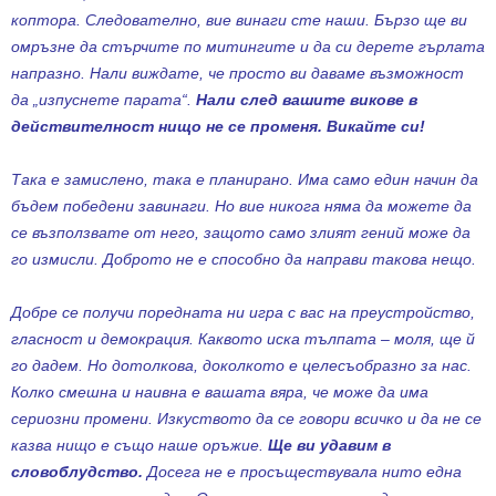
коптора. Следователно, вие винаги сте наши. Бързо ще ви
омръзне да стърчите по митингите и да си дерете гърлата
напразно. Нали виждате, че просто ви даваме възможност
да „изпуснете парата“.
Нали след вашите викове в
действителност нищо не се променя. Викайте си!
Така е замислено, така е планирано. Има само един начин да
бъдем победени завинаги. Но вие никога няма да можете да
се възползвате от него, защото само злият гений може да
го измисли. Доброто не е способно да направи такова нещо.
Добре се получи поредната ни игра с вас на преустройство,
гласност и демокрация. Каквото иска тълпата – моля, ще й
го дадем. Но дотолкова, доколкото е целесъобразно за нас.
Колко смешна и наивна е вашата вяра, че може да има
сериозни промени. Изкуството да се говори всичко и да не се
казва нищо е също наше оръжие.
Ще ви удавим в
словоблудство.
Досега не е просъществувала нито една