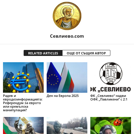
Севлиево.com
RELATED ARTICLES
ОЩЕ ОТ СЪЩИЯ АВТОР
Радев и
Ден на Европа 2025
ФК „Севлиево“ надви
евродезинформацията:
ОФК „Павликени“ с 2:1
Референдум за еврото
или кремълска
манипулация?