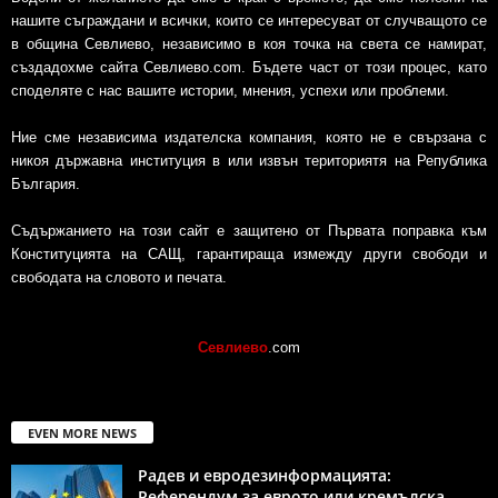
нашите съграждани и всички, които се интересуват от случващото се
в община Севлиево, независимо в коя точка на света се намират,
създадохме сайта Севлиево.com. Бъдете част от този процес, като
споделяте с нас вашите истории, мнения, успехи или проблеми.
Ние сме независима издателска компания, която не е свързана с
никоя държавна институция в или извън териториятя на Република
България.
Съдържанието на този сайт е защитено от Първата поправка към
Конституцията на САЩ, гарантираща измежду други свободи и
свободата на словото и печата.
Севлиево
.com
EVEN MORE NEWS
Радев и евродезинформацията:
Референдум за еврото или кремълска