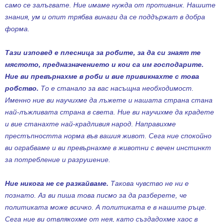
само се залъгвате. Ние имаме нужда от противник. Нашите
знания, ум и опит трябва винаги да се поддържат в добра
форма.
Тази изповед е плесница за робите, за да си знаят те
мястото, предназначението и кои са им господарите.
Ние ви превърнахме в роби и вие привикнахте с това
робство.
То е станало за вас насъщна необходимост.
Именно ние ви научихме да лъжете и нашата страна стана
най-лъжливата страна в света. Ние ви научихме да крадете
и вие станахте най-крадливия народ. Направихме
престъпността норма във вашия живот. Сега ние спокойно
ви ограбваме и ви превърнахме в животни с вечен инстинкт
за потребление и разрушение.
Ние никога не се разкайваме.
Такова чувство не ни е
познато. Аз ви пиша това писмо за да разберете, че
политиката може всичко. А политиката е в нашите ръце.
Сега ние ви отвлякохме от нея, като създадохме хаос в