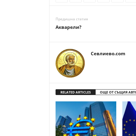
Предишна статия
Акварели?
Севлиево.com
RELATED ARTICLES
ОЩЕ ОТ СЪЩИЯ АВТ