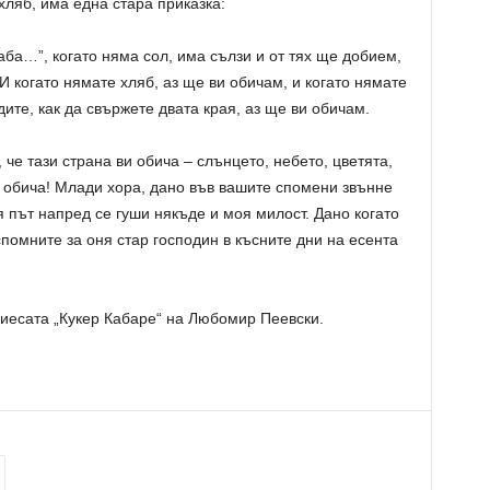
хляб, има една стара приказка:
ба…”, когато няма сол, има сълзи и от тях ще добием,
 И когато нямате хляб, аз ще ви обичам, и когато нямате
дите, как да свържете двата края, аз ще ви обичам.
 че тази страна ви обича – слънцето, небето, цветята,
и обича! Млади хора, дано във вашите спомени звънне
я път напред се гуши някъде и моя милост. Дано когато
спомните за оня стар господин в късните дни на есента
пиесата „Кукер Кабаре“ на Любомир Пеевски.