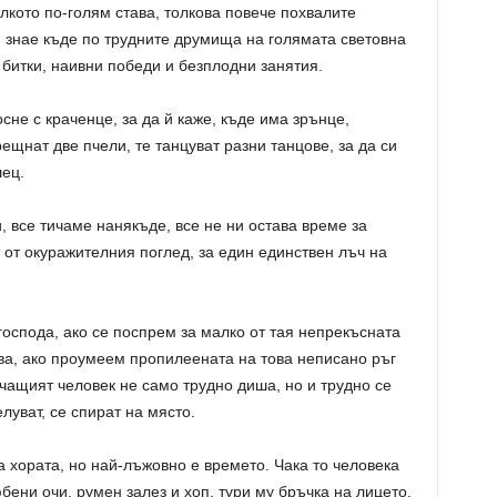
олкото по-голям става, толкова повече похвалите
ой знае къде по трудните друмища на голямата световна
 битки, наивни победи и безплодни занятия.
сне с краченце, за да й каже, къде има зрънце,
рещнат две пчели, те танцуват разни танцове, за да си
ец.
, все тичаме нанякъде, все не ни остава време за
 от окуражителния поглед, за един единствен лъч на
господа, ако се поспрем за малко от тая непрекъсната
ства, ако проумеем пропилеената на това неписано ръг
ичащият человек не само трудно диша, но и трудно се
луват, се спират на място.
а хората, но най-лъжовно е времето. Чака то человека
бени очи, румен залез и хоп, тури му бръчка на лицето,