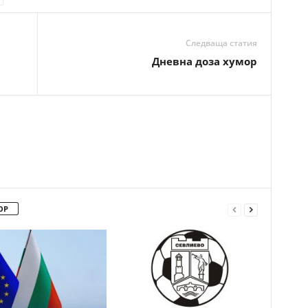
Следваща статия
Дневна доза хумор
ОР