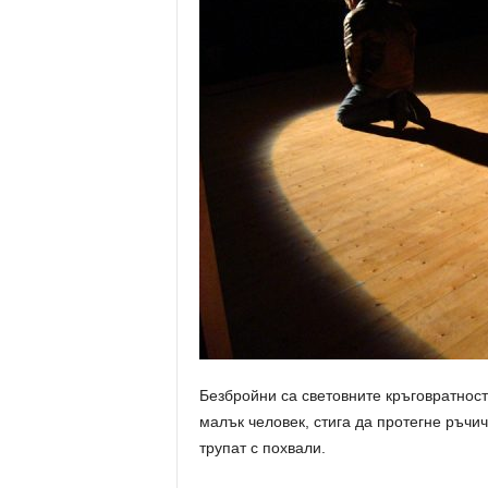
Безбройни са световните кръговратности
малък человек, стига да протегне ръчич
трупат с похвали.