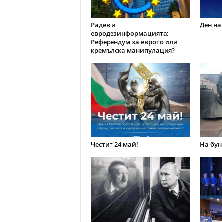
Радев и
Ден на
евродезинформацията:
Референдум за еврото или
кремълска манипулация?
Честит 24 май!
На бун