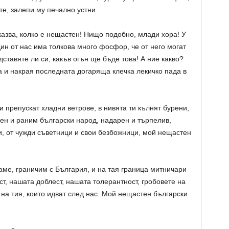
те, залепи му печално устни.
иказва, колко е нещастен! Нищо подобно, млади хора! У
дин от нас има толкова много фосфор, че от него могат
дставяте ли си, какъв огън ще бъде това! А ние какво?
а и накрая последната догаряща клечка лекичко пада в
 препускат хладни ветрове, в нивята ти кълнят бурени,
ен и раним български народ, надарен и търпелив,
си, от чужди съветници и свои безбожници, мой нещастен
раме, граничим с България, и на тая граница митничари
т, нашата доблест, нашата толерантност, гробовете на
 на тия, които идват след нас. Мой нещастен български