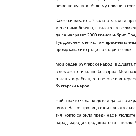
резка на душата, бяло му плисне в коси
Какво си викате, а? Калата какви ги пр
мене няма боязън, в тялото на всеки е
да се направят 2000 клечки кибрит. Пре
Тук драснем клечка, там драснем клечк
премръзналите ръце на стария човек.
Мой беден български народ, в душата ти
в домовете ти кълне безверие. Мой неж
лъган и ограбван, от цветове и интере
български народ!
Ний, твоите чеда, където и да се нами
няма. На тая граница стои нашата съвес
тия, които са били преди нас и люлките
народ, заради страданието ти – поклон!