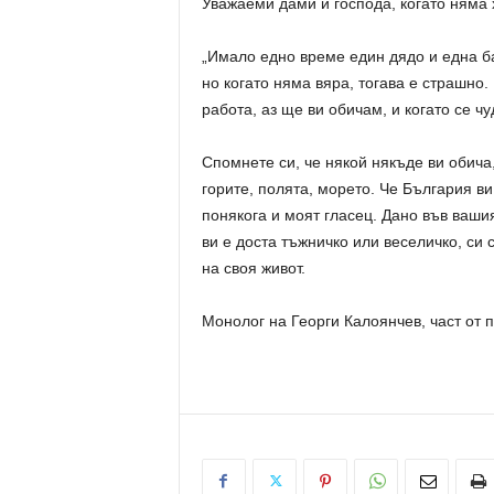
Уважаеми дами и господа, когато няма 
„Имало едно време един дядо и една ба
но когато няма вяра, тогава е страшно.
работа, аз ще ви обичам, и когато се чу
Спомнете си, че някой някъде ви обича,
горите, полята, морето. Че България в
понякога и моят гласец. Дано във ваши
ви е доста тъжничко или веселичко, си 
на своя живот.
Монолог на Георги Калоянчев, част от 