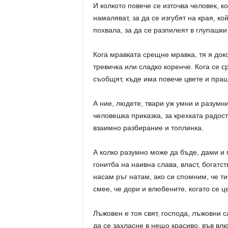
И колкото повече се източва человек, к
намаляват, за да се изгубят на края, к
похвала, за да се разпилеят в глупашки
Кога мравката срещне мравка, тя я доко
тревичка или сладко коренче. Кога се с
съобщят, къде има повече цвете и праш
А ние, людете, твари уж умни и разумни
человешка приказка, за крехката радост
взаимно разбирание и топлинка.
А колко разумно може да бъде, дами и 
гонитба на наивна слава, власт, богат
насам ръг натам, ако си спомним, че т
смее, че дори и влюбените, когато се це
Лъжовен е тоя свят, господа, лъжовни с
да се захласне в нещо красиво, във влю