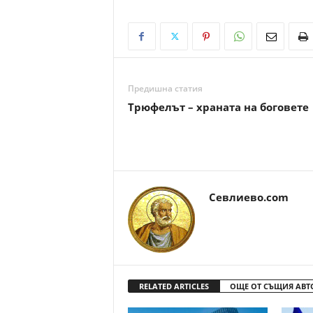
Предишна статия
Трюфелът – храната на боговете
Севлиево.com
RELATED ARTICLES
ОЩЕ ОТ СЪЩИЯ АВТ