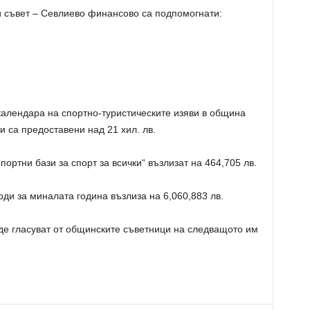
 съвет – Севлиево финансово са подпомогнати:
”
календара на спортно-туристическите изяви в община
и са предоставени над 21 хил. лв.
ортни бази за спорт за всички“ възлизат на 464,705 лв.
и за миналата година възлиза на 6,060,883 лв.
де гласуват от общинските съветници на следващото им