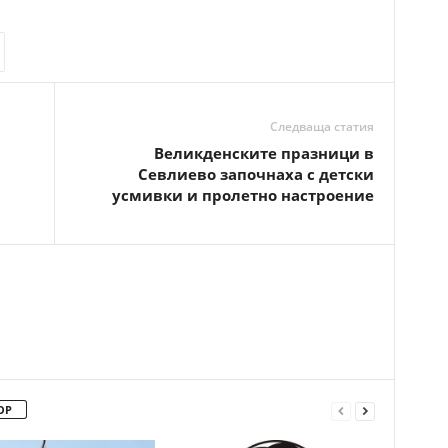
Следваща статия
Великденските празници в
Севлиево започнаха с детски
усмивки и пролетно настроение
ОР