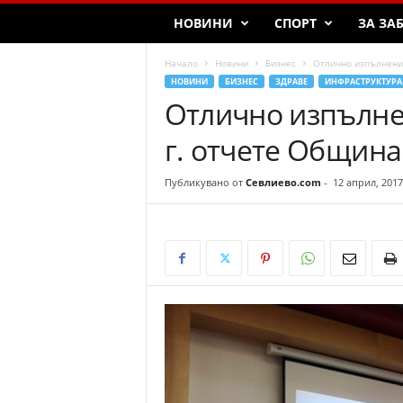
НОВИНИ
СПОРТ
ЗА ЗА
Начало
Новини
Бизнес
Отлично изпълнение
НОВИНИ
БИЗНЕС
ЗДРАВЕ
ИНФРАСТРУКТУРА
Отлично изпълне
г. отчете Общин
Публикувано от
Севлиево.com
-
12 април, 2017