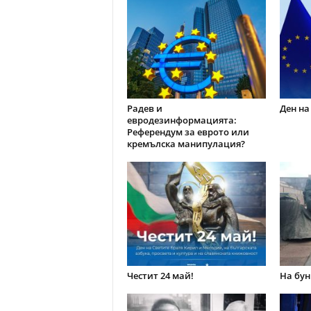
Радев и
Ден на
евродезинформацията:
Референдум за еврото или
кремълска манипулация?
Честит 24 май!
На бун