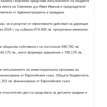
а Калина Георгиева представи изпълнението на бюджета
а кмета на Севлиево д-р Иван Иванов и председателя
ужители от Администрацията и граждани.
а, че в резултат от ефективните действия на дирекция
ез 2016 г. са събрани 874,405 лв. просрочени вземания
и общинска собственост са постъпили 595,782 лв.
45,175 лв., което формира завишение с 798,178 лв.,
и изпълнението на инвестиционната програма на
финансиране от Европейския съюз. Общата бюджетната
67,253 лв. финансирани от Европейския съюз.
 относителен дял са средствата за детските градини и