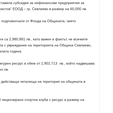
ставила субсидия за нефинансови предприятия за
истов” ЕООД – гр. Севлиево в размер на 60,000 лв.
а подпомогнати от Фонда на Общината, чиято
и са 2,980,881 лв., като важен е фактът, че всичките
ата с увреждания на територията на Община Севлиево,
алата година.
сигурен ресурс в обем от 1,902,713 лв., който надвишава
ил.лв.
8 действащи читалища на територия на общината в
 лицензирани спортни клуба с ресурс в размер на