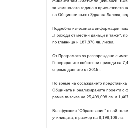
финанси зам.-кметът по „Финанси“ г-ж
за изминалата година в присъствието н
на Общински съвет Здравка Лалева, сл
Подробно изнесената информация показ
„Приходи от местни данъци и такси“, пр
по главница и 187,876 лв. лихви.
От Програмата за разпореждане с имот
Генерираните собствени приходи са 7,4
спрямо данните от 2015 г.
По време на обсъждането представиха 
Общината и реализираните проекти с 
рамка възлиза на 25,499,098 лв. и 1,4
Във функция “Образование“ с най-голям
училищата, в размер на 9,198,106 лв.