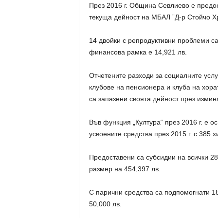
През 2016 г. Община Севлиево е предо
текуща дейност на МБАЛ ”Д-р Стойчо Хр
14 двойки с репродуктивни проблеми с
финансова рамка е 14,921 лв.
Отчетените разходи за социалните услуг
клубове на пенсионера и клуба на хор
са запазени своята дейност през измин
Във функция „Култура“ през 2016 г. е о
усвоените средства през 2015 г. с 385 х
Предоставени са субсидии на всички 2
размер на 454,397 лв.
С парични средства са подпомогнати 18
50,000 лв.