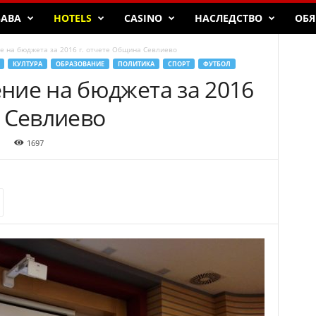
БАВА
HOTELS
CASINO
НАСЛЕДСТВО
ОБЯ
 на бюджета за 2016 г. отчете Община Севлиево
КУЛТУРА
ОБРАЗОВАНИЕ
ПОЛИТИКА
СПОРТ
ФУТБОЛ
ние на бюджета за 2016
а Севлиево
1697