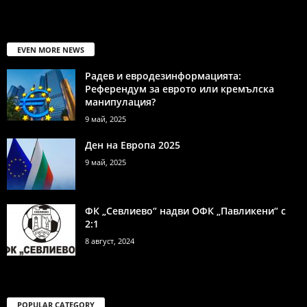
EVEN MORE NEWS
Радев и евродезинформацията:
Референдум за еврото или кремълска
манипулация?
9 май, 2025
Ден на Европа 2025
9 май, 2025
ФК „Севлиево“ надви ОФК „Павликени“ с
2:1
8 август, 2024
POPULAR CATEGORY