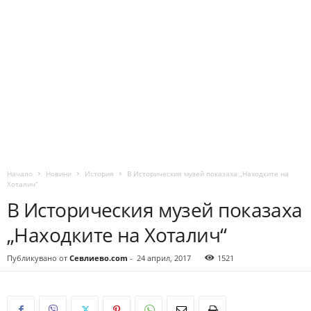
Начало
Новини
История
В Историческия музей показаха „Находките на
Хоталич“
В Историческия музей показаха
„Находките на Хоталич“
Публикувано от
Севлиево.com
-
24 април, 2017
1521