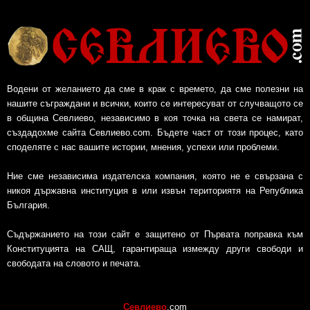
Водени от желанието да сме в крак с времето, да сме полезни на
нашите съграждани и всички, които се интересуват от случващото се
в община Севлиево, независимо в коя точка на света се намират,
създадохме сайта Севлиево.com. Бъдете част от този процес, като
споделяте с нас вашите истории, мнения, успехи или проблеми.
Ние сме независима издателска компания, която не е свързана с
никоя държавна институция в или извън териториятя на Република
България.
Съдържанието на този сайт е защитено от Първата поправка към
Конституцията на САЩ, гарантираща измежду други свободи и
свободата на словото и печата.
Севлиево
.com