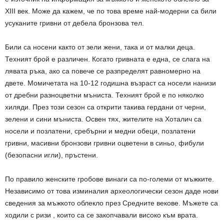
XIII век. Може да кажем, че по това време най-модерни са били
усуканите гривни от дебела бронзова тел.
Били са носени както от зели жени, така и от малки деца.
Техният брой е различен. Когато гривната е една, се слага на
лявата ръка, ако са повече се разпределят равномерно на
двете. Момичетата на 10-12 годишна възраст са носели нанизи
от дребни разноцветни мъниста. Техният брой е по няколко
хиляди. През този сезон са открити такива гердани от черни,
зелени и сини мъниста. Освен тях, жителите на Хоталич са
носели и позлатени, сребърни и медни обеци, позлатени
гривни, масивни бронзови гривни оцветени в синьо, фибули
(безопасни игли), пръстени.
По правило женските гробове винаги са по-големи от мъжките.
Независимо от това изминалия археологически сезон даде нови
сведения за мъжкото облекло през Средните векове. Мъжете са
ходили с ризи , които са се закопчавали високо към врата.