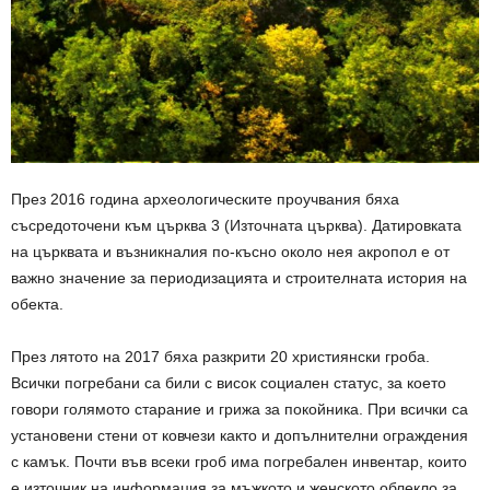
През 2016 година археологическите проучвания бяха
съсредоточени към църква 3 (Източната църква). Датировката
на църквата и възникналия по-късно около нея акропол е от
важно значение за периодизацията и строителната история на
обекта.
През лятото на 2017 бяха разкрити 20 християнски гроба.
​В​сички погребани са били с висок социален статус, за което
говори голямото старание и грижа за покойника. При всички са
установени стени от ковчези както и допълнителни ограждения
с камък. Почти във всеки гроб има погребален инвентар, които
е източник на информация за мъжкото и женското облекло за