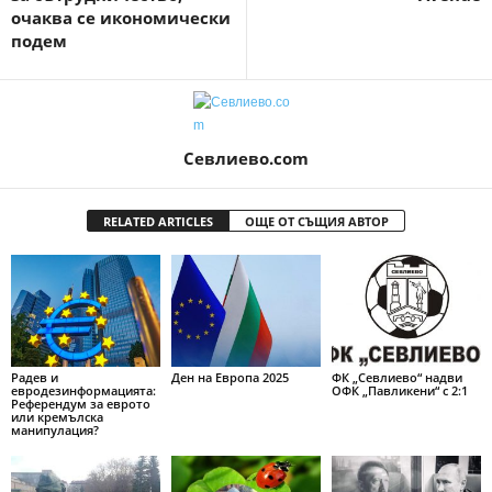
очаква се икономически
подем
Севлиево.com
RELATED ARTICLES
ОЩЕ ОТ СЪЩИЯ АВТОР
Радев и
Ден на Европа 2025
ФК „Севлиево“ надви
евродезинформацията:
ОФК „Павликени“ с 2:1
Референдум за еврото
или кремълска
манипулация?