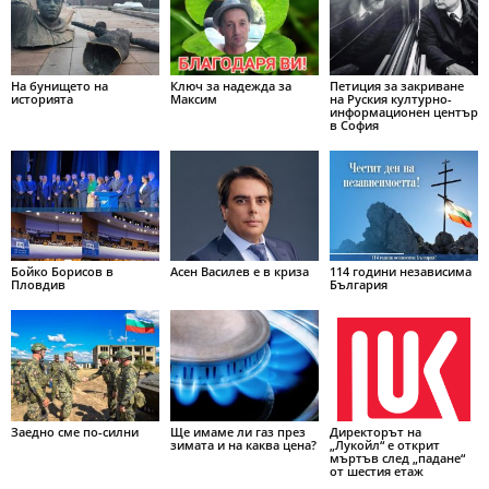
На бунището на
Ключ за надежда за
Петиция за закриване
историята
Максим
на Руския културно-
информационен център
в София
Бойко Борисов в
Асен Василев е в криза
114 години независима
Пловдив
България
Заедно сме по-силни
Ще имаме ли газ през
Директорът на
зимата и на каква цена?
„Лукойл“ е открит
мъртъв след „падане“
от шестия етаж