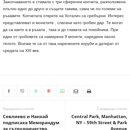
Закопчаването е ставало с три сферични копчета, разположени
плътно едно до друго и същите такива, сама че по-големи на
ръкавите. Копчетата открити на Хоталич са сребърни. Интерес
представляват и монетите , слагани като гробен дар. Те могат
да са както и в ръката , така и до главата на покойника. При
един от гробовете са намерени 9 монети, наредени около
тялото. Всички те са от така наречените коруби и датират от
средата на XIII век.
Предишна статия
Следваща статия
Севлиево и Нанхай
Central Park, Manhattan,
подписаха Меморандум
NY – 59th Street & Park
за сътрудничество,
Avenue