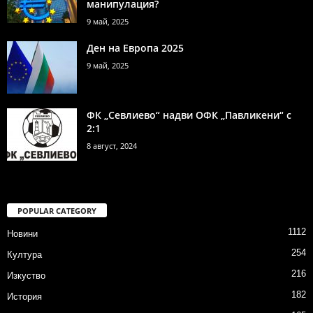
манипулация?
9 май, 2025
Ден на Европа 2025
9 май, 2025
ФК „Севлиево“ надви ОФК „Павликени“ с
2:1
8 август, 2024
POPULAR CATEGORY
1112
Новини
254
Култура
216
Изкуство
182
История