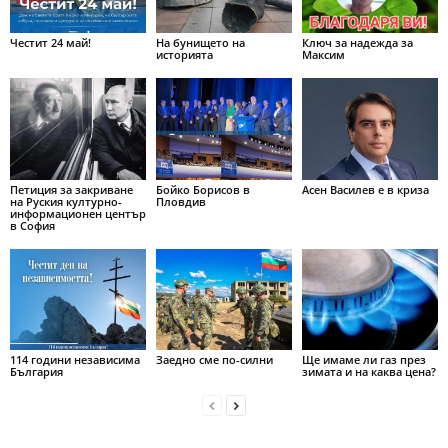
Честит 24 май!
На бунището на
Ключ за надежда за
историята
Максим
Петиция за закриване
Бойко Борисов в
Асен Василев е в криза
на Руския културно-
Пловдив
информационен център
в София
114 години независима
Заедно сме по-силни
Ще имаме ли газ през
България
зимата и на каква цена?