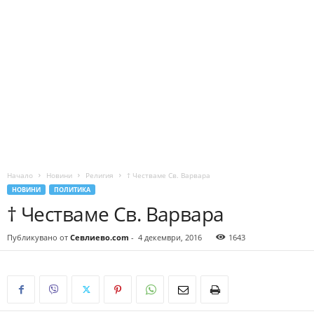
Начало
Новини
Религия
† Честваме Св. Варвара
НОВИНИ
ПОЛИТИКА
† Честваме Св. Варвара
Публикувано от
Севлиево.com
-
4 декември, 2016
1643