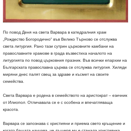
По повод Деня на света Варвара в катедралния храм
„Рождество Богородично“ във Велико Търново се отслужва
света литургия. Рано тази сутрин църковните камбани на
православните храмове в града възвестиха началото на
литургията по повод църковния празник. Във всички епархии на
Българската православна църква се отслужва литургия. Хиляди
миряни днес палят свещ за здраве и късмет на своите
семейства.
Света Варвара е родена в семейството на аристократ – езичник
от Илиопол. Отличавала се е с особена и впечатляваща
красота.
Варвара се запознава с християни и приема свето кръщение и
когато бащата научава, че дъщеря му е станала християнка,