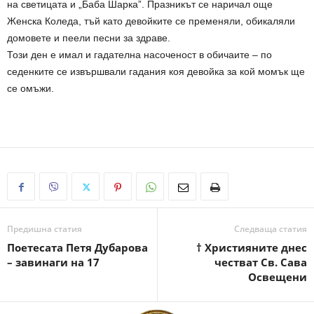
на светицата и „Баба Шарка”. Празникът се наричал още
Женска Коледа, тъй като девойките се пременяли, обикаляли
домовете и пеели песни за здраве.
Този ден е имал и гадателна насоченост в обичаите – по
седенките се извършвали гадания коя девойка за кой момък ще
се омъжи.
Предишна статия
Следваща статия
Поетесата Петя Дубарова
† Християните днес
– завинаги на 17
честват Св. Сава
Освещени