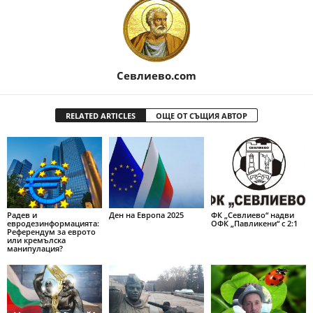
Севлиево.com
RELATED ARTICLES
ОЩЕ ОТ СЪЩИЯ АВТОР
Радев и
Ден на Европа 2025
ФК „Севлиево“ надви
евродезинформацията:
ОФК „Павликени“ с 2:1
Референдум за еврото
или кремълска
манипулация?