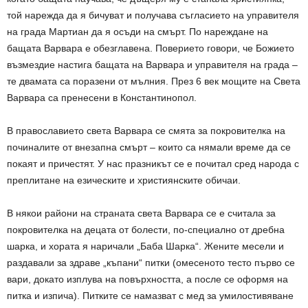
той нарежда да я бичуват и получава съгласието на управителя
на града Мартиан да я осъди на смърт. По нареждане на
бащата Варвара е обезглавена. Поверието говори, че Божието
възмездие настига бащата на Варвара и управителя на града –
те двамата са поразени от мълния. През 6 век мощите на Света
Варвара са пренесени в Константинопол.
В православието света Варвара се смята за покровителка на
починалите от внезапна смърт – които са нямали време да се
покаят и причестят. У нас празникът се е почитал сред народа с
преплитане на езическите и християнските обичаи.
В някои райони на страната света Варвара се е считала за
покровителка на децата от болести, по-специално от дребна
шарка, и хората я наричали „Баба Шарка“. Жените месели и
раздавали за здраве „къпани“ питки (омесеното тесто първо се
вари, докато изплува на повърхността, а после се оформя на
питка и изпича). Питките се намазват с мед за умилостивяване