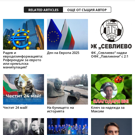
RELATED ARTICLES
ОЩЕ ОТ СЪЩИЯ АВТОР
Радев и
Ден на Европа 2025
ФК „Севлиево“ надви
евродезинформацията:
ОФК „Павликени“ с 2:1
Референдум за еврото
или кремълска
манипулация?
Честит 24 май!
На бунището на
Ключ за надежда за
историята
Максим