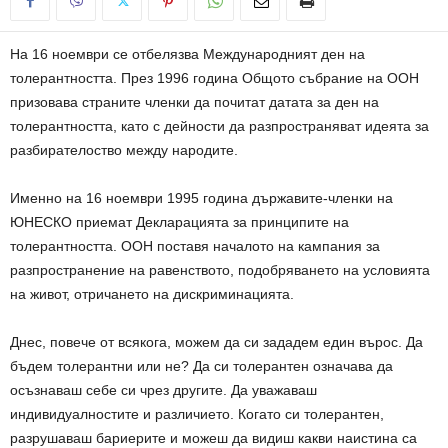
На 16 ноември се отбелязва Международният ден на
толерантността. През 1996 година Общото събрание на ООН
призовава страните членки да почитат датата за ден на
толерантността, като с дейности да разпространяват идеята за
разбирателоство между народите.
Именно на 16 ноември 1995 година държавите-членки на
ЮНЕСКО приемат Декларацията за принципите на
толерантността. ООН поставя началото на кампания за
разпространение на равенството, подобряването на условията
на живот, отричането на дискриминацията.
Днес, повече от всякога, можем да си зададем един върос. Да
бъдем толерантни или не? Да си толерантен означава да
осъзнаваш себе си чрез другите. Да уважаваш
индивидуалностите и различието. Когато си толерантен,
разрушаваш бариерите и можеш да видиш какви наистина са