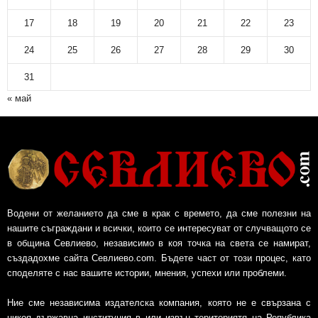
17
18
19
20
21
22
23
24
25
26
27
28
29
30
31
« май
Водени от желанието да сме в крак с времето, да сме полезни на
нашите съграждани и всички, които се интересуват от случващото се
в община Севлиево, независимо в коя точка на света се намират,
създадохме сайта Севлиево.com. Бъдете част от този процес, като
споделяте с нас вашите истории, мнения, успехи или проблеми.
Ние сме независима издателска компания, която не е свързана с
никоя държавна институция в или извън териториятя на Република