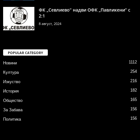
ФК „Севлиево“ надви ОФК „Павликени“ с
2:1
8 август, 2024
POPULAR CATEGORY
1112
Новини
254
Култура
216
Изкуство
182
История
165
Общество
156
За Забава
156
Политика