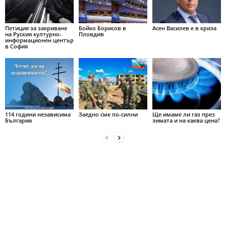
Петиция за закриване
Бойко Борисов в
Асен Василев е в криза
на Руския културно-
Пловдив
информационен център
в София
114 години независима
Заедно сме по-силни
Ще имаме ли газ през
България
зимата и на каква цена?