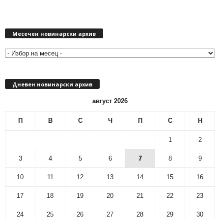
М
Месечен новинарски архив
е
с
е
ч
е
Дневен новинарски архив
н
н
август 2026
о
в
П
В
С
Ч
П
С
Н
и
н
1
2
а
р
3
4
5
6
7
8
9
с
10
11
12
13
14
15
16
к
и
17
18
19
20
21
22
23
а
р
24
25
26
27
28
29
30
х