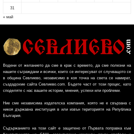
и
31
в
« май
Водени от желанието да сме в крак с времето, да сме полезни на
нашите съграждани и всички, които се интересуват от случващото се
в община Севлиево, независимо в коя точка на света се намират,
създадохме сайта Севлиево.com. Бъдете част от този процес, като
споделяте с нас вашите истории, мнения, успехи или проблеми.
Ние сме независима издателска компания, която не е свързана с
никоя държавна институция в или извън териториятя на Република
България.
Съдържанието на този сайт е защитено от Първата поправка към