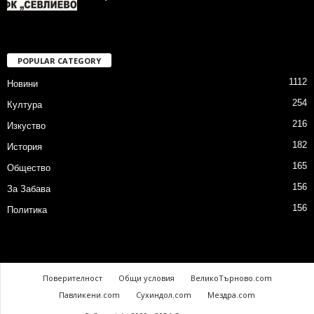
POPULAR CATEGORY
1112
Новини
254
Култура
216
Изкуство
182
История
165
Общество
156
За Забава
156
Политика
Поверителност
Общи условия
ВеликоТърново.com
Павликени.com
Сухиндол.com
Мездра.com