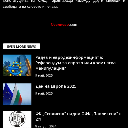
Конституцията на САЩ, гарантираща измежду други свободи и
свободата на словото и печата.
Севлиево
.com
EVEN MORE NEWS
Радев и евродезинформацията:
Референдум за еврото или кремълска
манипулация?
9 май, 2025
Ден на Европа 2025
9 май, 2025
ФК „Севлиево“ надви ОФК „Павликени“ с
2:1
8 август, 2024