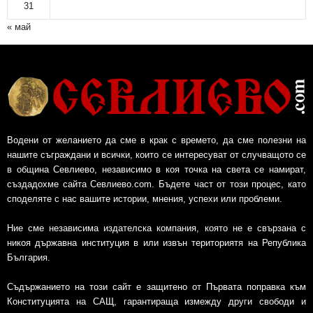
31
« май
Водени от желанието да сме в крак с времето, да сме полезни на
нашите съграждани и всички, които се интересуват от случващото се
в община Севлиево, независимо в коя точка на света се намират,
създадохме сайта Севлиево.com. Бъдете част от този процес, като
споделяте с нас вашите истории, мнения, успехи или проблеми.
Ние сме независима издателска компания, която не е свързана с
никоя държавна институция в или извън териториятя на Република
България.
Съдържанието на този сайт е защитено от Първата поправка към
Конституцията на САЩ, гарантираща измежду други свободи и