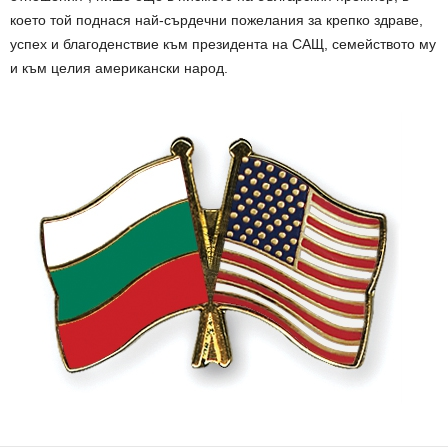
което той поднася най-сърдечни пожелания за крепко здраве,
успех и благоденствие към президента на САЩ, семейството му
и към целия американски народ.