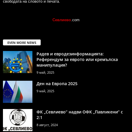
свободата на словото и печата.
Севлиево
.com
EVEN MORE NEWS
Радев и евродезинформацията:
Референдум за еврото или кремълска
манипулация?
9 май, 2025
Ден на Европа 2025
9 май, 2025
ФК „Севлиево“ надви ОФК „Павликени“ с
2:1
8 август, 2024