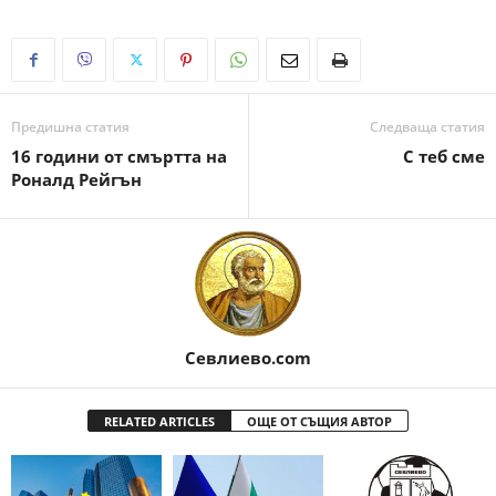
Предишна статия
Следваща статия
16 години от смъртта на
С теб сме
Роналд Рейгън
Севлиево.com
RELATED ARTICLES
ОЩЕ ОТ СЪЩИЯ АВТОР