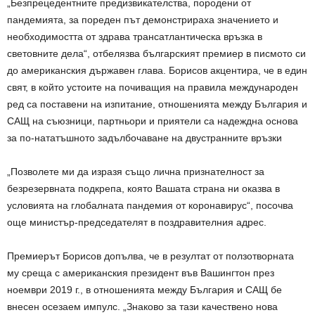
„Безпрецедентните предизвикателства, породени от
пандемията, за пореден път демонстрираха значението и
необходимостта от здрава трансатлантическа връзка в
световните дела“, отбелязва българският премиер в писмото си
до американския държавен глава. Борисов акцентира, че в един
свят, в който устоите на почиващия на правила международен
ред са поставени на изпитание, отношенията между България и
САЩ на съюзници, партньори и приятели са надеждна основа
за по-нататъшното задълбочаване на двустранните връзки
„Позволете ми да изразя също лична признателност за
безрезервната подкрепа, която Вашата страна ни оказва в
условията на глобалната пандемия от коронавирус“, посочва
още министър-председателят в поздравителния адрес.
Премиерът Борисов допълва, че в резултат от ползотворната
му среща с американския президент във Вашингтон през
ноември 2019 г., в отношенията между България и САЩ бе
внесен осезаем импулс. „Знаково за тази качествено нова