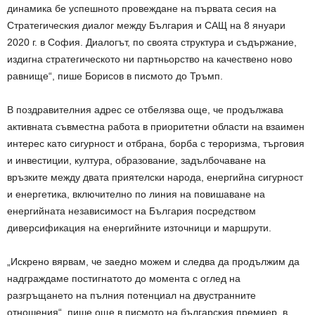
динамика бе успешното провеждане на първата сесия на
Стратегическия диалог между България и САЩ на 8 януари
2020 г. в София. Диалогът, по своята структура и съдържание,
издигна стратегическото ни партньорство на качествено ново
равнище“, пише Борисов в писмото до Тръмп.
В поздравителния адрес се отбелязва още, че продължава
активната съвместна работа в приоритетни области на взаимен
интерес като сигурност и отбрана, борба с тероризма, търговия
и инвестиции, култура, образование, задълбочаване на
връзките между двата приятелски народа, енергийна сигурност
и енергетика, включително по линия на повишаване на
енергийната независимост на България посредством
диверсификация на енергийните източници и маршрути.
„Искрено вярвам, че заедно можем и следва да продължим да
надграждаме постигнатото до момента с оглед на
разгръщането на пълния потенциал на двустранните
отношения“, пише още в писмото на българския премиер, в