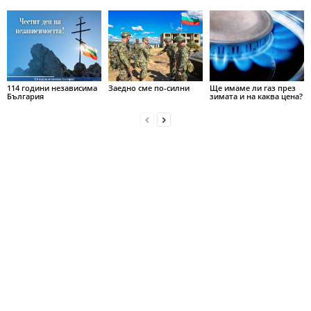
114 години независима
Заедно сме по-силни
Ще имаме ли газ през
България
зимата и на каква цена?