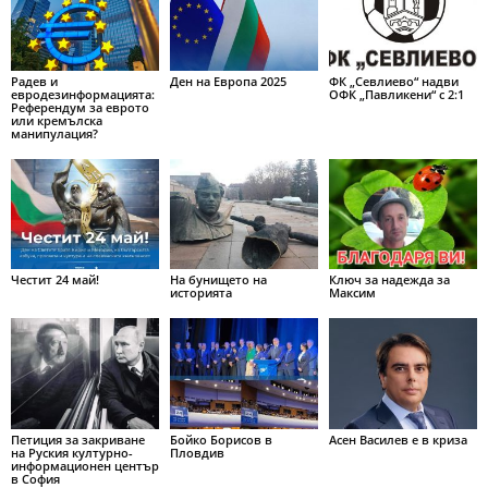
Радев и
Ден на Европа 2025
ФК „Севлиево“ надви
евродезинформацията:
ОФК „Павликени“ с 2:1
Референдум за еврото
или кремълска
манипулация?
Честит 24 май!
На бунището на
Ключ за надежда за
историята
Максим
Петиция за закриване
Бойко Борисов в
Асен Василев е в криза
на Руския културно-
Пловдив
информационен център
в София