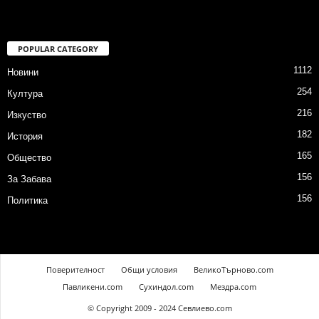
POPULAR CATEGORY
1112
Новини
254
Култура
216
Изкуство
182
История
165
Общество
156
За Забава
156
Политика
Поверителност
Общи условия
ВеликоТърново.com
Павликени.com
Сухиндол.com
Мездра.com
© Copyright 2009 - 2024 Севлиево.com