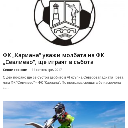
ФК „Кариана“ уважи молбата на ФК
„Севлиево“, ще играят в събота
Севлиево.com
-
14 септември, 2017
С ден по-рано ще се състои дербито в VI кръг на Северозападната Трета
лига ФК "Севлиево" – ФК "Кариана". По програма срещата бе насрочена
за...