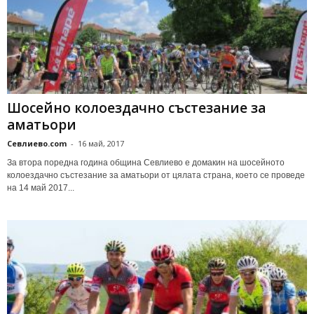
Шосейно колоездачно състезание за
аматьори
Севлиево.com
-
16 май, 2017
За втора поредна година община Севлиево е домакин на шосейното
колоездачно състезание за аматьори от цялата страна, което се проведе
на 14 май 2017...