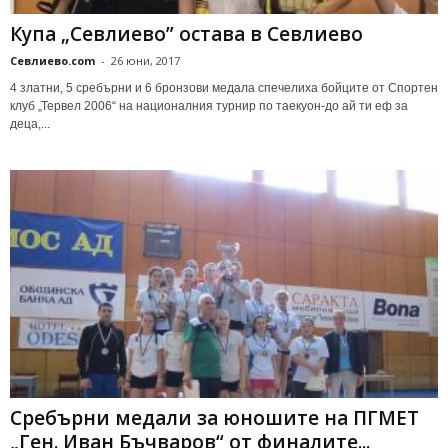
Купа „Севлиево” остава в Севлиево
Севлиево.com
-
26 юни, 2017
4 златни, 5 сребърни и 6 бронзови медала спечелиха бойците от Спортен
клуб „Тервел 2006“ на националния турнир по таекуон-до ай ти еф за
деца,...
Сребърни медали за юношите на ПГМЕТ
„Ген. Иван Бъчваров“ от финалите...