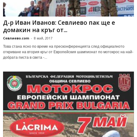
Д-р Иван Иванов: Севлиево пак ще е
домакин на кръг от...
Севлиево.com
-
8 май, 2017
Това стана ясно по време на пресконференцията след официалното
откриване на втория кръг от Европейския шампионат по мотокрос на най-
добрата писта в света -...