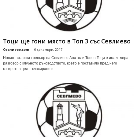
Тоци ще гони място в Топ 3 със Севлиево
Севлиево.com
-
6 декември, 2017
Новият старши треньор на Севлиево Анатоли Тонов-Тоци е имал вчера
разговор с клубното ръководството, коeто е поставило пред него
конкретна цел – класиране в...