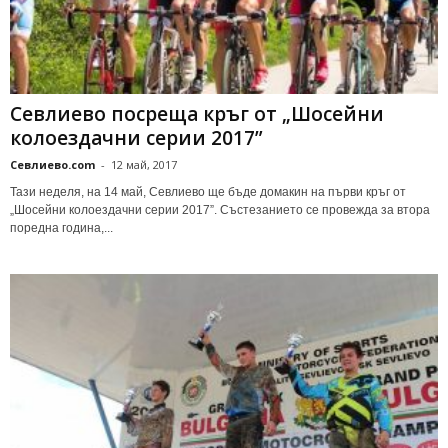
Севлиево посреща кръг от „Шосейни
колоездачни серии 2017”
Севлиево.com
-
12 май, 2017
Тази неделя, на 14 май, Севлиево ще бъде домакин на първи кръг от
„Шосейни колоездачни серии 2017”. Състезанието се провежда за втора
поредна година,...