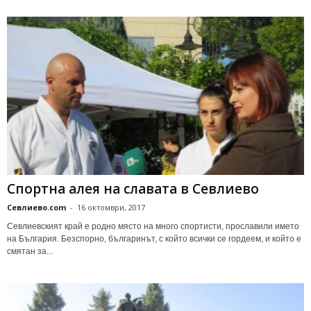
Спортна алея на славата в Севлиево
Севлиево.com
-
16 октомври, 2017
Севлиевският край е родно място на много спортисти, прославили името
на България. Безспорно, българинът, с който всички се гордеем, и който е
смятан за...