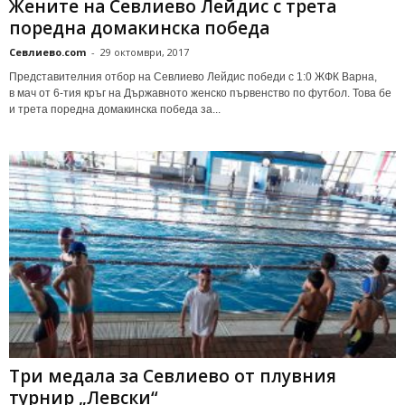
Жените на Севлиево Лейдис с трета
поредна домакинска победа
Севлиево.com
-
29 октомври, 2017
Представителния отбор на Севлиево Лейдис победи с 1:0 ЖФК Варна,
в мач от 6-тия кръг на Държавното женско първенство по футбол. Това бе
и трета поредна домакинска победа за...
Три медала за Севлиево от плувния
турнир „Левски“