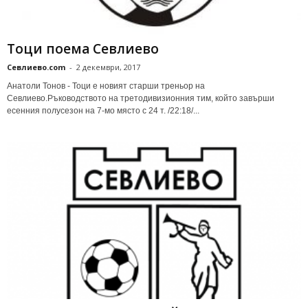
Тоци поема Севлиево
Севлиево.com
-
2 декември, 2017
Анатоли Тонов - Тоци е новият старши треньор на
Севлиево.Ръководството на третодивизионния тим, който завърши
есенния полусезон на 7-мо място с 24 т. /22:18/...