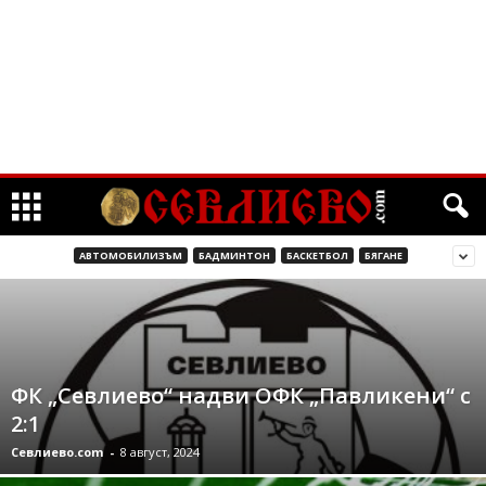
АВТОМОБИЛИЗЪМ
БАДМИНТОН
БАСКЕТБОЛ
БЯГАНЕ
ФК „Севлиево“ надви ОФК „Павликени“ с
2:1
Севлиево.com
-
8 август, 2024