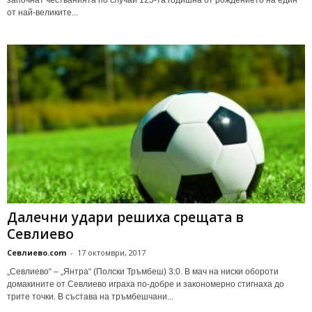
от най-великите...
Далечни удари решиха срещата в
Севлиево
Севлиево.com
-
17 октомври, 2017
„Севлиево“ – „Янтра“ (Полски Тръмбеш) 3:0. В мач на ниски обороти
домакините от Севлиево играха по-добре и закономерно стигнаха до
трите точки. В състава на тръмбешчани...