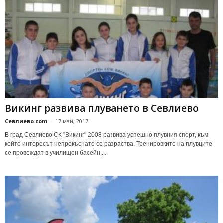
Викинг развива плуването в Севлиево
Севлиево.com
-
17 май, 2017
В град Севлиево СК "Викинг" 2008 развива успешно плувния спорт, към
който интересът непрекъснато се разраства. Тренировките на плувците
се провеждат в училищен басейн,...