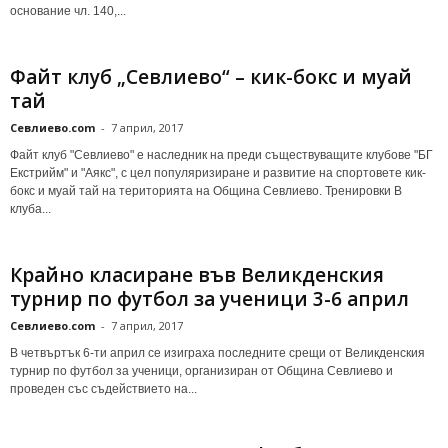
основание чл. 140,...
Файт клуб „Севлиево“ – кик-бокс и муай
тай
Севлиево.com
-
7 април, 2017
Файт клуб "Севлиево" е наследник на преди съществуващите клубове "БГ
Екстрийм" и "Аякс", с цел популяризиране и развитие на спортовете кик-
бокс и муай тай на територията на Община Севлиево. Тренировки В
клуба...
Крайно класиране във Великденския
турнир по футбол за ученици 3-6 април
Севлиево.com
-
7 април, 2017
В четвъртък 6-ти април се изиграха последните срещи от Великденския
турнир по футбол за ученици, организиран от Община Севлиево и
проведен със съдействието на...