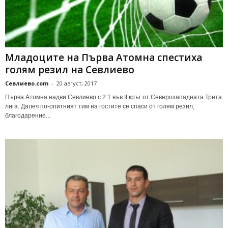
Младоците на Първа Атомна спестиха
голям резил на Севлиево
Севлиево.com
-
20 август, 2017
Първа Атомна надви Севлиево с 2:1 във II кръг от Северозападната Трета
лига. Далеч по-опитният тим на гостите се спаси от голям резил,
благодарение...