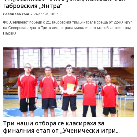
габровския „Янтра“
Севлиево.com
-
24 април, 2017
ФК „Севлиево“ победи с 2:1 габровския тим „Янтра“ в среща от 22-ия кръг
на Северозападната Трета лига, играна миналия петък в областния град.
Първия...
Три наши отбора се класираха за
финалния етап от „Ученически игри...