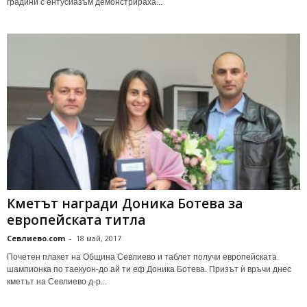
градини с ентусиазъм демонстрираха...
Кметът награди Доника Ботева за
европейската титла
Севлиево.com
-
18 май, 2017
Почетен плакет на Община Севлиево и таблет получи европейската
шампионка по таекуон-до ай ти еф Доника Ботева. Призът ѝ връчи днес
кметът на Севлиево д-р...