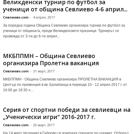
Великденски турнир по футбол за
ученици от община Севлиево 4-6 април...
Севлиево.com
-
4 април, 2017
За поредна година Община Севлиево организира турнир по футбол за
ученици от общината, преди Великденските празници. Турнирът се
провежда от 3-ти до 6-ти април...
МКБППМН – Община Севлиево
организира Пролетна ваканция
Севлиево.com
-
31 март, 2017
МКБППМН - Община Севлиево организира ПРОЛЕТНА ВАКАНЦИЯ в
Център по превенция в кв. Балабанца в периода 10 - 12 април 2017 г. от
16:00 до 18:30 ч....
Серия от спортни победи за севлиевци на
„Ученически игри“ 2016-2017 г.
Севлиево.com
-
20 март, 2017
На 14 март (вторник) в Габрово се изиграха срещите по шахмат. Отборът