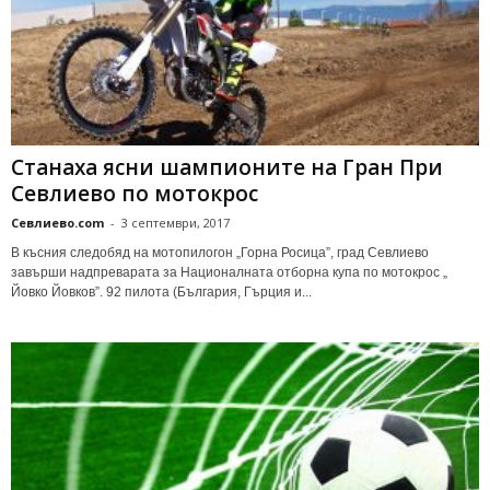
Станаха ясни шампионите на Гран При
Севлиево по мотокрос
Севлиево.com
-
3 септември, 2017
В късния следобяд на мотопилогон „Горна Росица”, град Севлиево
завърши надпреварата за Националната отборна купа по мотокрос „
Йовко Йовков”. 92 пилота (България, Гърция и...