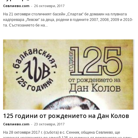
Севлиево.com
-
26 октомври, 2017
На 21 октомври столичният басейн „Спартак“ бе домакин на плувната
надпревара „Левски“ за деца, родени в годините 2007, 2008, 2009 и 2010-
та. Състезанието бе на...
125 години от рождението на Дан Колов
Севлиево.com
-
23 октомври, 2017
На 28 октомври 2017 г. (събота) в с. Сенник, община Севлиево, ще
започнат честванията по случай 125-та годишна от рождението на един