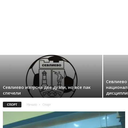
Севлиево 
Севлиево изпусна две дузпи, но все пак
национал
спечели
дисципли
СПОРТ
Начало
Спорт