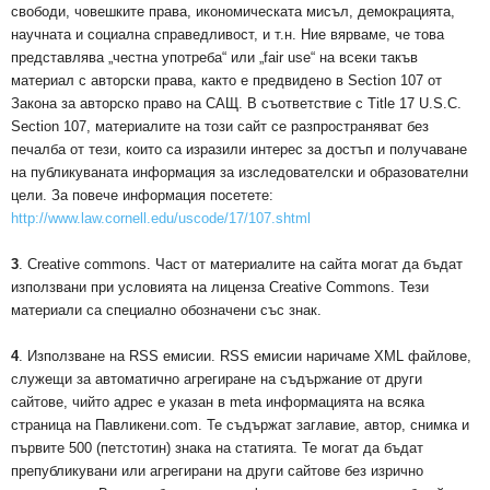
свободи, човешките права, икономическата мисъл, демокрацията,
научната и социална справедливост, и т.н. Ние вярваме, че това
представлява „честна употреба“ или „fair use“ на всеки такъв
материал с авторски права, както е предвидено в Section 107 от
Закона за авторско право на САЩ. В съответствие с Title 17 U.S.C.
Section 107, материалите на този сайт се разпространяват без
печалба от тези, които са изразили интерес за достъп и получаване
на публикуваната информация за изследователски и образователни
цели. За повече информация посетете:
http://www.law.cornell.edu/uscode/17/107.shtml
3
. Creative commons. Част от материалите на сайта могат да бъдат
използвани при условията на лиценза Creative Commons. Тези
материали са специално обозначени със знак.
4
. Използване на RSS емисии. RSS емисии наричаме XML файлове,
служещи за автоматично агрегиране на съдържание от други
сайтове, чийто адрес е указан в meta информацията на всяка
страница на Павликени.com. Те съдържат заглавие, автор, снимка и
първите 500 (петстотин) знака на статията. Те могат да бъдат
препубликувани или агрегирани на други сайтове без изрично