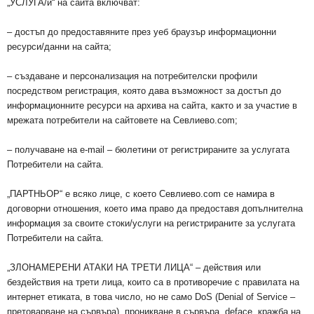
„УСЛУГА/и“ на сайта включват:
– достъп до предоставяните през уеб браузър информационни
ресурси/данни на сайта;
– създаване и персонализация на потребителски профили
посредством регистрация, която дава възможност за достъп до
информационните ресурси на архива на сайта, както и за участие в
мрежата потребители на сайтовете на Севлиево.com;
– получаване на e-mail – бюлетини от регистрираните за услугата
Потребители на сайта.
„ПАРТНЬОР“ е всяко лице, с което Севлиево.com се намира в
договорни отношения, което има право да предоставя допълнителна
информация за своите стоки/услуги на регистрираните за услугата
Потребители на сайта.
„ЗЛОНАМЕРЕНИ АТАКИ НА ТРЕТИ ЛИЦА“ – действия или
бездействия на трети лица, които са в противоречие с правилата на
интернет етиката, в това число, но не само DoS (Denial of Service –
претоварване на сървъра), проникване в сървъра, deface, кражба на