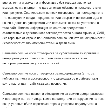
вярна, точна и актуална информация, без това да изключва
възможността инцидентно да възникват обективни несъответствия
или пропуски. Севлиево.com не носи отговорност за последиците, в
т.ч. евентуални вреди, породени от или свързани по какъвто и да е
начин с достъпа, употребата или невъзможността за употреба на
този сайт. Цялата информация на сайта се предоставя в
съответствие с действащото законодателство в щата Аризона, САЩ,
без гаранция от страна на Севлиево.com за нейната ненакърнимост и
безопасност от злонамерени атаки на трети лица.
Севлиево.com не носи отговорност за субективните възприятия и
интерпретация на точността, пълнотата и полезността на
информационните ресурси на този сайт.
Севлиево.com не носи отговорност за информацията (в т.ч. за
нейната пълнота и достоверност), съдържаща се в сайтове, към
които настоящият сайт съдържа препратки.
Севлиево.com има право на обезщетение за всички вреди, разноски
и претенции на трети лица, които са следствие от нарушение на тези
общи условия и/или нерегламентирана употреба на услугите на