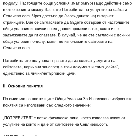
по-долу. Настоящите общи условия имат обвързващо действие само
в отношенията между Вас като Потребител на услугите на сайта и
Севлиево.com. Чрез достъпа до (зареждането на) интернет
страниците, Вие се съгласявате да бъдете обвързан от настоящите
общи условия и всички последващи промени в тях, както и се
задължавате да ги спазвате. В случай, че не сте съгласни с всички
общи условия по-долу, моля, не използвайте сайтовете на
Севлиево.com.
Потребителите получават правото да използват услугите на
сайтовете, наричани занапред в този документ и само „сайта“,
единствено за лични/нетърговски цели.
II
.
Основни понятия
По смисъла на настоящите Общи Условия За Използване изброените
понятия са използвани със следното значение:
„ПОТРЕБИТЕЛ“ е всяко физическо лице, което използва някоя от
услугите на който и да е от сайтовете на Севлиево.com.