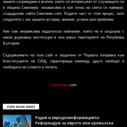
нашите съграждани и всички, които се интересуват от случващото се
в община Севлиево, независимо в коя точка на света се намират,
създадохме сайта Севлиево.com. Бъдете част от този процес, като
споделяте с нас вашите истории, мнения, успехи или проблеми.
Ние сме независима издателска компания, която не е свързана с
никоя държавна институция в или извън териториятя на Република
България.
Съдържанието на този сайт е защитено от Първата поправка към
Конституцията на САЩ, гарантираща измежду други свободи и
свободата на словото и печата.
Севлиево
.com
EVEN MORE NEWS
Радев и евродезинформацията:
Референдум за еврото или кремълска