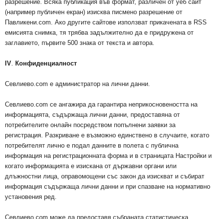
разрешение. Всяка публикация във формат, различен от уеб сайт
(например публичен екран) изисква писмено разрешение от
Павликени.com. Ако другите сайтове използват прикачената в RSS
емисията снимка, тя трябва задължително да е придружена от
заглавието, първите 500 знака от текста и автора.
IV
.
Конфиденциалност
Севлиево.com е администратор на лични данни.
Севлиево.com се ангажира да гарантира неприкосновеността на
информацията, съдържаща лични данни, предоставяна от
потребителите онлайн посредством попълнени заявки за
регистрация. Разкриване е възможно единствено в случаите, когато
потребителят лично е подал данните в полета с публична
информация на регистрационната форма и в страницата Настройки и
когато информацията е изискана от държавни органи или
длъжностни лица, оправомощени със закон да изискват и събират
информация съдържаща лични данни и при спазване на нормативно
установения ред.
Севлиево.com може да предоставя събраната статистическа