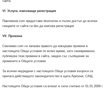
сайта.
VI
.
Услуги, изискващи регистрация
Павликени.com предоставя безплатен и пълен достъп до всички
секциите от сайта си без да изисква регистрация.
VII
.
Промени
Севлиево.com си запазва правото да извършва промени в
настоящите Общи условия по всяко време, като своевременно
публикува тези промени в сайта, заедно със съобщение за
промените в Общите условия.
За всички неуредени с настоящите Общи условия въпроси се
прилага действащото законодателство в щата Аризона, САЩ.
Настоящите Общи условия са влизат в сила считано от 01.01.2009 г.