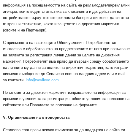
информация за посещаемостта на сайта на рекламодатели/рекламни
агенции, които водят статистика за кликанията и др. действия на
потребителите върху техните рекламни банери и линкове, да изготвя
вътрешни статистики, както и за целите на директния маркетинг
(своите и на Партньори).
С приемането на настоящите Общи условия, Потребителят се
съгласява с обработването на предоставените от него при попълване
на заявката за регистрация лични данни за целите на директния
маркетинг. Потребителят има право да възрази срещу обработването
на личните му данни за целите на директния маркетинг, като изпрати
писмено съобщение до Севлиево.com на следния адрес или e-mail
за контакти:
info@sevlievo.com
.
Не се смята за директен маркетинг изпращането на информация за
промени в условията за регистрация, общите условия за ползване на
сайтовете или Правилата за ползване на форумите.
V
.
Органичаване на отговорността
Севлиево.com прави всичко възможно за да поддържа на сайта си