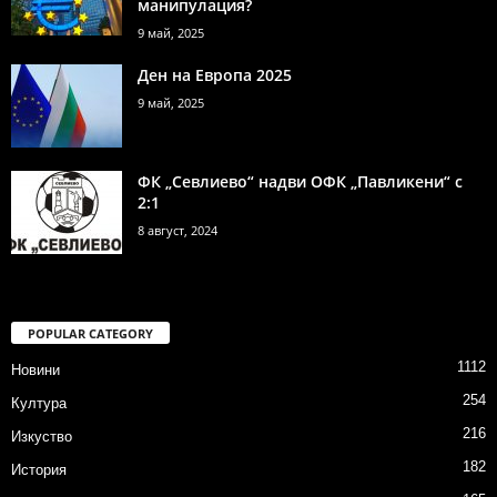
манипулация?
9 май, 2025
Ден на Европа 2025
9 май, 2025
ФК „Севлиево“ надви ОФК „Павликени“ с
2:1
8 август, 2024
POPULAR CATEGORY
1112
Новини
254
Култура
216
Изкуство
182
История