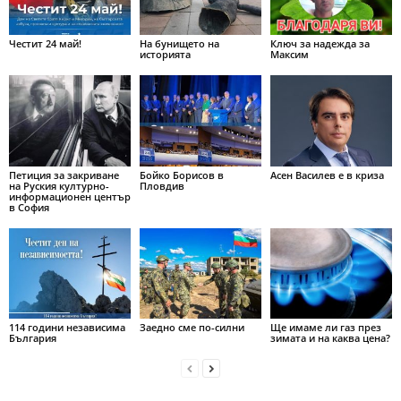
Честит 24 май!
На бунището на
Ключ за надежда за
историята
Максим
Петиция за закриване
Бойко Борисов в
Асен Василев е в криза
на Руския културно-
Пловдив
информационен център
в София
114 години независима
Заедно сме по-силни
Ще имаме ли газ през
България
зимата и на каква цена?