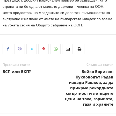
През 2020 г. добрият национален пример бе затвърден, като
страната ни бе една от малкото държави – членки на ООН,
която предостави на младежките си делегати възможността за
виртуално изказване от името на българската младеж по време
на 75-ата сесия на Общото събрание на ООН.
Предишна статия
Следваща статия
БСП или БКП?
Бойко Борисов:
Кукловодът Радев
извади Рашков, за да
прикрие рекордната
смъртност и летящите
цени на тока, горивата,
газа и храните