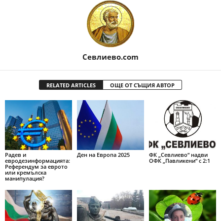
Севлиево.com
RELATED ARTICLES
ОЩЕ ОТ СЪЩИЯ АВТОР
Радев и
Ден на Европа 2025
ФК „Севлиево“ надви
евродезинформацията:
ОФК „Павликени“ с 2:1
Референдум за еврото
или кремълска
манипулация?