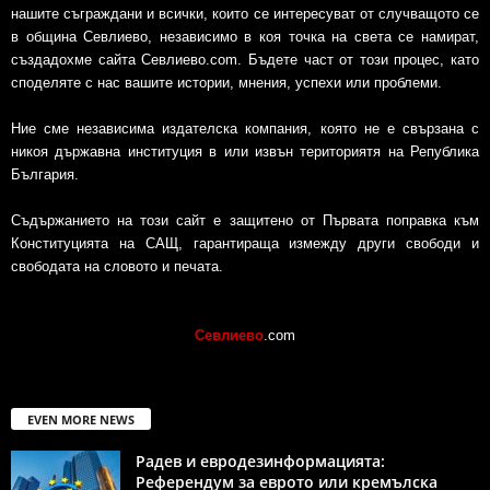
нашите съграждани и всички, които се интересуват от случващото се
в община Севлиево, независимо в коя точка на света се намират,
създадохме сайта Севлиево.com. Бъдете част от този процес, като
споделяте с нас вашите истории, мнения, успехи или проблеми.
Ние сме независима издателска компания, която не е свързана с
никоя държавна институция в или извън териториятя на Република
България.
Съдържанието на този сайт е защитено от Първата поправка към
Конституцията на САЩ, гарантираща измежду други свободи и
свободата на словото и печата.
Севлиево
.com
EVEN MORE NEWS
Радев и евродезинформацията:
Референдум за еврото или кремълска