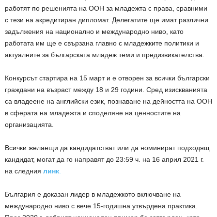
работят по решенията на ООН за младежта с права, сравними
с тези на акредитиран дипломат. Делегатите ще имат различни
задължения на национално и международно ниво, като
работата им ще е свързана главно с младежките политики и
актуалните за българската младеж теми и предизвикателства.
Конкурсът стартира на 15 март и е отворен за всички български
граждани на възраст между 18 и 29 години. Сред изискванията
са владеене на английски език, познаване на дейността на ООН
в сферата на младежта и споделяне на ценностите на
организацията.
Всички желаещи да кандидатстват или да номинират подходящ
кандидат, могат да го направят до 23:59 ч. на 16 април 2021 г.
на следния
линк
.
България е доказан лидер в младежкото включване на
международно ниво с вече 15-годишна утвърдена практика.