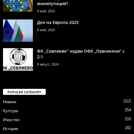
манипулация?
9 май, 2025
Ден на Европа 2025
9 май, 2025
ФК „Севлиево“ надви ОФК „Павликени“ с
2:1
8 август, 2024
POPULAR CATEGORY
1112
Новини
254
Култура
216
Изкуство
182
История