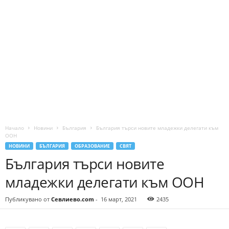
Начало
Новини
България
България търси новите младежки делегати към
ООН
НОВИНИ
БЪЛГАРИЯ
ОБРАЗОВАНИЕ
СВЯТ
България търси новите
младежки делегати към ООН
Публикувано от
Севлиево.com
-
16 март, 2021
2435