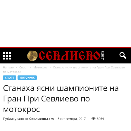
Начало
Спорт
Мотокрос
Станаха ясни шампионите на Гран При Севлиево
по мотокрос
СПОРТ
МОТОКРОС
Станаха ясни шампионите на
Гран При Севлиево по
мотокрос
Публикувано от
Севлиево.com
-
3 септември, 2017
3064