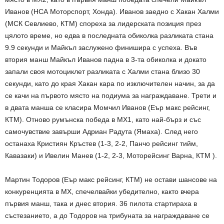
Иванов (НСА Моторспорт, Хонда). Иванов заедно с Хакан Халми
(МСК Севлиево, КТМ) спореха за лидерската позиция през
цялото време, но едва в последната обиколка разликата стана
9.9 секунди и Майкъл заслужено финишира с успеха. Във
втория манш Майкъл Иванов падна в 3-та обиколка и докато
запали своя мотоциклет разликата с Халми стана близо 30
секунди, като до края Хакан кара по изключителен начин, за да
се качи на първото място на подиума за награждаване. Трети и
в двата манша се класира Момчил Иванов (Еър макс рейсинг,
КТМ). Отново румънска победа в МХ1, като най-бърз и със
самочувствие завърши Адриан Радута (Ямаха). След него
останаха Кристиян Кръстев (1-3, 2-2, Панчо рейсинг тийм,
Кавазаки) и Ивелин Манев (1-2, 2-3, Моторейсинг Варна, КТМ ).
Мартин Тодоров (Еър макс рейсинг, КТМ) не остави шансове на
конкуренцията в МХ, спечелвайки убедително, както вчера
първия манш, така и днес втория. 36 пилота стартираха в
състезанието, а до Тодоров на трибуната за награждаване се