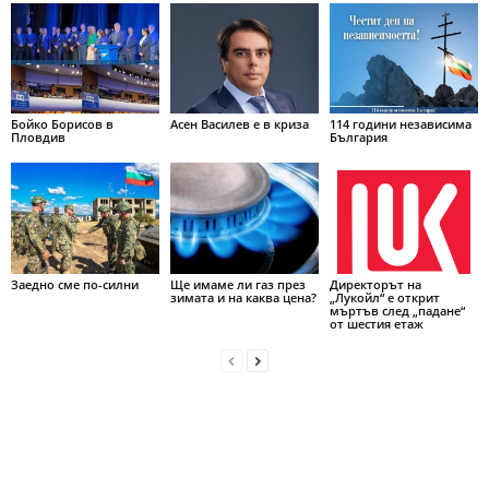
Бойко Борисов в
Асен Василев е в криза
114 години независима
Пловдив
България
Заедно сме по-силни
Ще имаме ли газ през
Директорът на
зимата и на каква цена?
„Лукойл“ е открит
мъртъв след „падане“
от шестия етаж