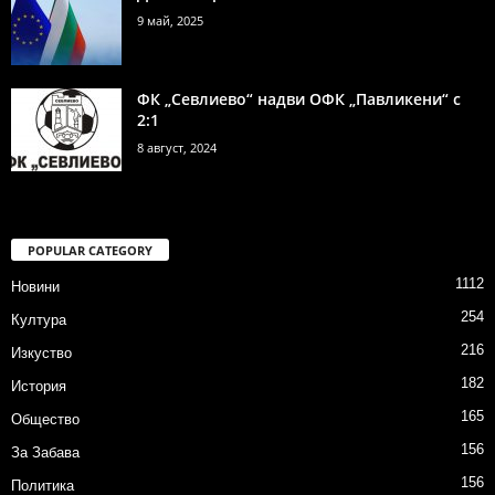
9 май, 2025
ФК „Севлиево“ надви ОФК „Павликени“ с
2:1
8 август, 2024
POPULAR CATEGORY
1112
Новини
254
Култура
216
Изкуство
182
История
165
Общество
156
За Забава
156
Политика