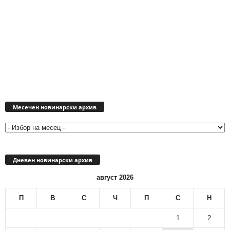
Месечен
новинарски
Месечен новинарски архив
архив
Дневен новинарски архив
август 2026
П
В
С
Ч
П
С
Н
1
2