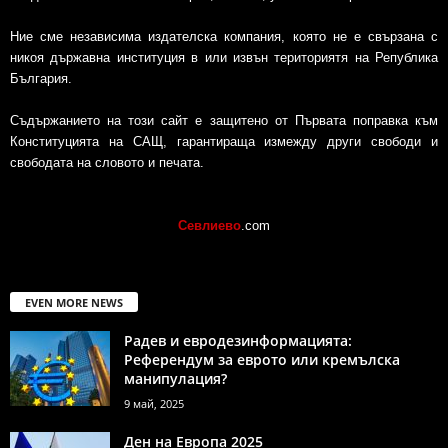
Ние сме независима издателска компания, която не е свързана с
никоя държавна институция в или извън териториятя на Република
България.
Съдържанието на този сайт е защитено от Първата поправка към
Конституцията на САЩ, гарантираща измежду други свободи и
свободата на словото и печата.
Севлиево
.com
EVEN MORE NEWS
Радев и евродезинформацията:
Референдум за еврото или кремълска
манипулация?
9 май, 2025
Ден на Европа 2025