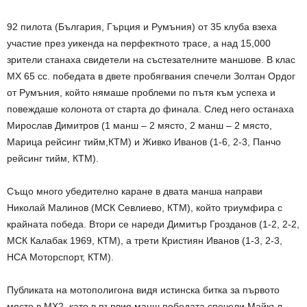
92 пилота (България, Гърция и Румъния) от 35 клуба взеха
участие през уикенда на перфектното трасе, а над 15,000
зрители станаха свидетели на състезателните маншове. В клас
МХ 65 сс. победата в двете пробягвания спечели Золтан Ордог
от Румъния, който нямаше проблеми по пътя към успеха и
повеждаше колонота от старта до финала. След него останаха
Мирослав Димитров (1 манш – 2 място, 2 манш – 2 място,
Марица рейсинг тийм,КТМ) и Живко Иванов (1-6, 2-3, Панчо
рейсинг тийм, КТМ).
Също много убедително каране в двата манша направи
Николай Малинов (МСК Севлиево, КТМ), който триумфира с
крайната победа. Втори се нареди Димитър Грозданов (1-2, 2-2,
МСК Калабак 1969, КТМ), а трети Кристиян Иванов (1-3, 2-3,
НСА Моторспорт, КТМ).
Публиката на мотополигона видя истинска битка за първото
място в МХ2, като в първия манш победата спечели Майкъл