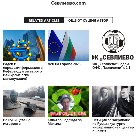
Севлиево.com
RELATED ARTICLES
ОЩЕ ОТ СЪЩИЯ АВТОР
Радев и
Ден на Европа 2025
ФК „Севлиево“ надви
евродезинформацията:
ОФК „Павликени“ с 2:1
Референдум за еврото
или кремълска
манипулация?
На бунището на
Ключ за надежда за
Петиция за закриване
историята
Максим
на Руския културно-
информационен център
в София