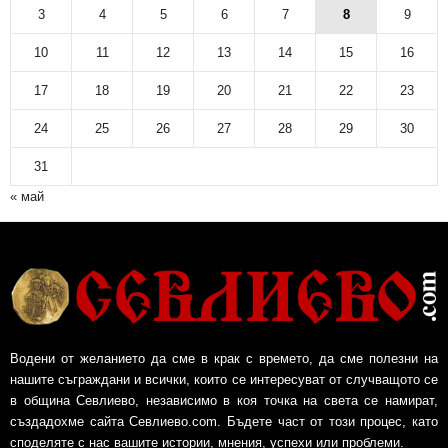
3
4
5
6
7
8
9
10
11
12
13
14
15
16
17
18
19
20
21
22
23
24
25
26
27
28
29
30
31
« май
Водени от желанието да сме в крак с времето, да сме полезни на
нашите съграждани и всички, които се интересуват от случващото се
в община Севлиево, независимо в коя точка на света се намират,
създадохме сайта Севлиево.com. Бъдете част от този процес, като
споделяте с нас вашите истории, мнения, успехи или проблеми.