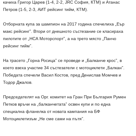
качиха Григор Царев (1-4, 2-2, JRC София, КТМ) и Атанас
Петров (1-5, 2-3, АИТ рейсинг тийм, КТМ).
Отборната купа за шампион на 2017 година спечелиха „Еър
макс рейсинг”. Втори от днешното състезание се класираха
пилотите от „НСА Моторспорт”, а на трето място „Панчо
рейсинг тийм”.
На трасето „Горна Росица” се проведе и „Балканче крос”, в
което взеха участие 34 състезатели с мотоциклети „Балкан”.
Победата спечели Васил Костов, пред Денислав Момчев и
Тодор Джалов.
Председателят на Орг. комитет на Гран При България Румен
Петков връчи на „балканчетата” освен купи и по една
специална фланелка от новата кампания на БФ
Мотоциклетизъм „Не сме сами на пътя”.