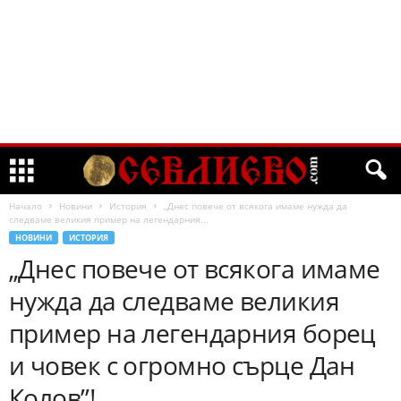
Начало
Новини
История
„Днес повече от всякога имаме нужда да
следваме великия пример на легендарния...
НОВИНИ
ИСТОРИЯ
„Днес повече от всякога имаме
нужда да следваме великия
пример на легендарния борец
и човек с огромно сърце Дан
Колов”!