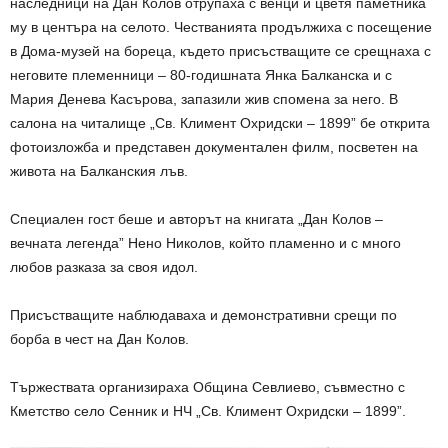
наследници на Дан Колов отрупаха с венци и цветя паметника
му в центъра на селото. Честванията продължиха с посещение
в Дома-музей на бореца, където присъстващите се срещнаха с
неговите племенници – 80-годишната Янка Балканска и с
Мария Денева Касърова, запазили жив спомена за него. В
салона на читалище „Св. Климент Охридски – 1899” бе открита
фотоизложба и представен документален филм, посветен на
живота на Балканския лъв.
Специален гост беше и авторът на книгата „Дан Колов –
вечната легенда” Нено Николов, който пламенно и с много
любов разказа за своя идол.
Присъстващите наблюдаваха и демонстративни срещи по
борба в чест на Дан Колов.
Тържествата организираха Община Севлиево, съвместно с
Кметство село Сенник и НЧ „Св. Климент Охридски – 1899”.