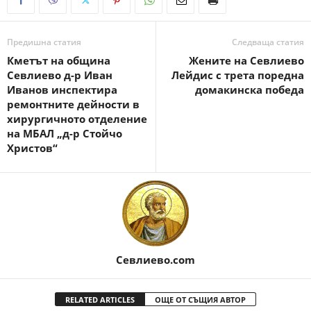
Предишна статия
Следваща статия
Кметът на община
Жените на Севлиево
Севлиево д-р Иван
Лейдис с трета поредна
Иванов инспектира
домакинска победа
ремонтните дейности в
хирургичното отделение
на МБАЛ „д-р Стойчо
Христов“
Севлиево.com
RELATED ARTICLES
ОЩЕ ОТ СЪЩИЯ АВТОР