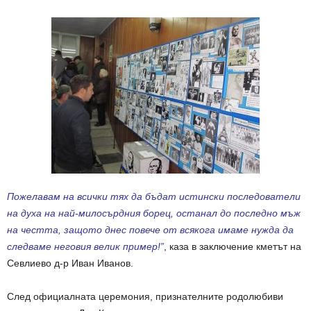
Пожелавам на всички тях да бъдат истински последователи
на духа на най-милосърдния борец, останал до последно мъж
на честта, защото днес повече от всякога имаме нужда да
следваме неговия велик пример!”
, каза в заключение кметът на
Севлиево д-р Иван Иванов.
След официалната церемония, признателните родолюбиви