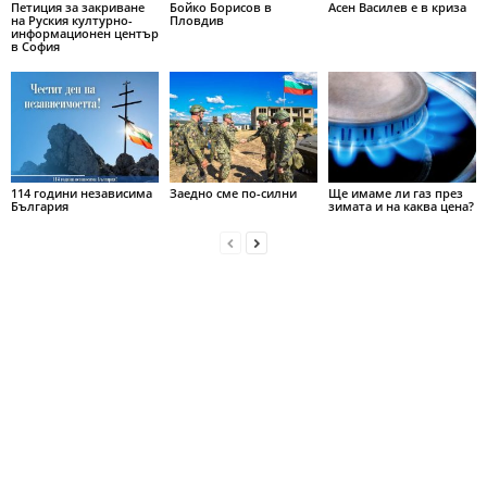
Петиция за закриване
Бойко Борисов в
Асен Василев е в криза
на Руския културно-
Пловдив
информационен център
в София
114 години независима
Заедно сме по-силни
Ще имаме ли газ през
България
зимата и на каква цена?