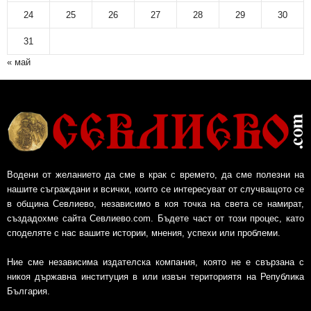
24
25
26
27
28
29
30
31
« май
Водени от желанието да сме в крак с времето, да сме полезни на
нашите съграждани и всички, които се интересуват от случващото се
в община Севлиево, независимо в коя точка на света се намират,
създадохме сайта Севлиево.com. Бъдете част от този процес, като
споделяте с нас вашите истории, мнения, успехи или проблеми.
Ние сме независима издателска компания, която не е свързана с
никоя държавна институция в или извън териториятя на Република
България.