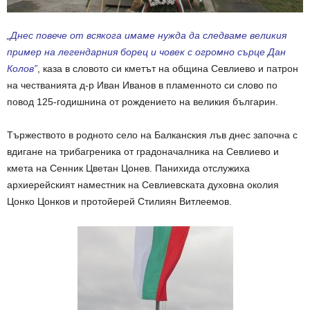
„Днес повече от всякога имаме нужда да следваме великия
пример на легендарния борец и човек с огромно сърце Дан
Колов”
, каза в словото си кметът на община Севлиево и патрон
на честванията д-р Иван Иванов в пламенното си слово по
повод 125-годишнина от рождението на великия българин.
Тържеството в родното село на Балканския лъв днес започна с
вдигане на трибагреника от градоначалника на Севлиево и
кмета на Сенник Цветан Цонев. Панихида отслужиха
архиерейският наместник на Севлиевската духовна околия
Цонко Цонков и протойерей Стилиян Витлеемов.