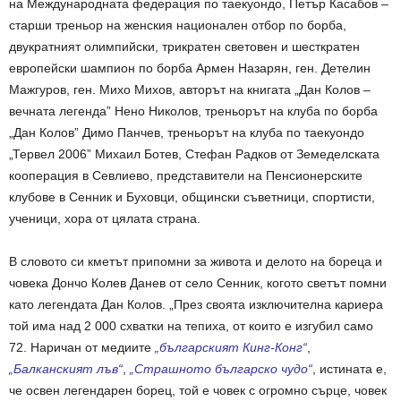
на Международната федерация по таекуондо, Петър Касабов –
старши треньор на женския национален отбор по борба,
двукратният олимпийски, трикратен световен и шесткратен
европейски шампион по борба Армен Назарян, ген. Детелин
Мажгуров, ген. Михо Михов, авторът на книгата „Дан Колов –
вечната легенда” Нено Николов, треньорът на клуба по борба
„Дан Колов” Димо Панчев, треньорът на клуба по таекуондо
„Тервел 2006” Михаил Ботев, Стефан Радков от Земеделската
кооперация в Севлиево, представители на Пенсионерските
клубове в Сенник и Буховци, общински съветници, спортисти,
ученици, хора от цялата страна.
В словото си кметът припомни за живота и делото на бореца и
човека Дончо Колев Данев от село Сенник, когото светът помни
като легендата Дан Колов. „През своята изключителна кариера
той има над 2 000 схватки на тепиха, от които е изгубил само
72. Наричан от медиите
„българският Кинг-Конг“
,
„Балканският лъв“
,
„Страшното българско чудо“
, истината е,
че освен легендарен борец, той е човек с огромно сърце, човек