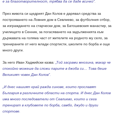
е за благотворителност, трябва да се даде всичко“.
През живота си щедрият Дан Колов е дарявал средства за
построяването на Ловния дом в Севлиево, за футболния отбор,
за изграждането на старчески дом, за Батошевския манастир, за
училището в Сенник, за погасяването на задълженията към
държавата на голяма част от жителите на родното му село, за
тренираните от него млади спортисти, школите по борба и още
много други.
За него Иван Хаджийски казва:
„Той засрами мнозина, макар че
спокойно можеше да сложи парите в джоба си… Това беше
Великият човек Дан Колов”.
„И днес нашият край ражда синове, които прославят
България в различните области на спорта. И днес Дан Колов
има много последователи от Севлиево, които и сега
тренират в клубовете по борба, самбо, джудо и други
спортове.