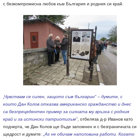
с безкомпромисна любов към България и родния си край.
„Чувствам се силен, защото съм българин“ – думите, с
които Дан Колов отказва американско гражданство и днес
са безпрецедентен пример за силната му връзка с родния
край и за истински патриотизъм”
, отбеляза д-р Иванов като
подчерта, че Дан Колов ще бъде запомнен и с безграничната си
щедрост и думите:
„Аз не обичам наполовина работи. Когато