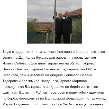
За да отдадат почит към великия българин и борец от световна
величина Дан Колов бяха дошли народният представител
Иглика Събева, областният управител на област Габрово
Невена Петкова, Здравка Лалева – председател на ОбС –
Севлиево, зам.-кметовете на община Севлиево Невена
Тодорова и Красимира Йорданова, Христо Маринов –
президент на Българската федерация по борба и световен
шампион, Валентин Райчев – световен и олимпийски шампион
по борба, президентът на Българската федерация по таекуондо
Марио Богданов, проф. майстор Ким Унг Чол – вицепрезидент