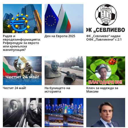
Радев и
Ден на Европа 2025
ФК „Севлиево“ надви
евродезинформацията:
ОФК „Павликени“ с 2:1
Референдум за еврото
или кремълска
манипулация?
Честит 24 май!
На бунището на
Ключ за надежда за
историята
Максим