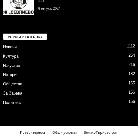
2:1
8 август, 2024
POPULAR CATEGORY
1112
Новини
254
Култура
216
Изкуство
182
История
165
Общество
156
За Забава
156
Политика
Поверителност
Общи условия
ВеликоТърново.com