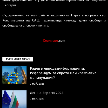
никоя държавна институция в или извън териториятя на Република
България.
Съдържанието на този сайт е защитено от Първата поправка към
Конституцията на САЩ, гарантираща измежду други свободи и
свободата на словото и печата.
Севлиево
.com
EVEN MORE NEWS
Радев и евродезинформацията:
Референдум за еврото или кремълска
манипулация?
9 май, 2025
Ден на Европа 2025
9 май, 2025