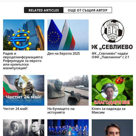
RELATED ARTICLES
ОЩЕ ОТ СЪЩИЯ АВТОР
Радев и
Ден на Европа 2025
ФК „Севлиево“ надви
евродезинформацията:
ОФК „Павликени“ с 2:1
Референдум за еврото
или кремълска
манипулация?
Честит 24 май!
На бунището на
Ключ за надежда за
историята
Максим