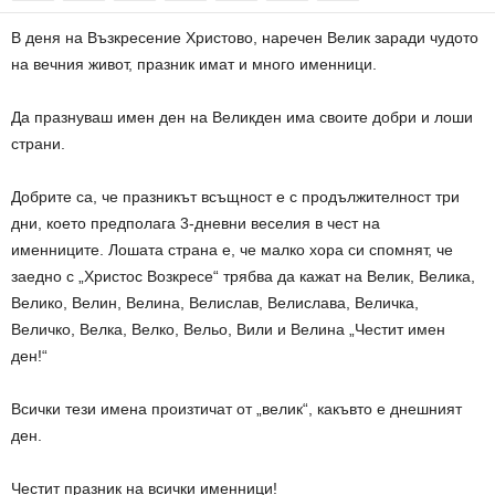
В деня на Възкресение Христово, наречен Велик заради чудото
на вечния живот, празник имат и много именници.
Да празнуваш имен ден на Великден има своите добри и лоши
страни.
Добрите са, че празникът всъщност е с продължителност три
дни, което предполага 3-дневни веселия в чест на
именниците. Лошата страна е, че малко хора си спомнят, че
заедно с „Христос Возкресе“ трябва да кажат на Велик, Велика,
Велико, Велин, Велина, Велислав, Велислава, Величка,
Величко, Велка, Велко, Вельо, Вили и Велина „Честит имен
ден!“
Всички тези имена произтичат от „велик“, какъвто е днешният
ден.
Честит празник на всички именници!