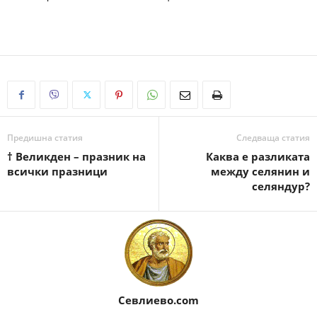
Предишна статия
Следваща статия
† Великден – празник на
Каква е разликата
всички празници
между селянин и
селяндур?
Севлиево.com