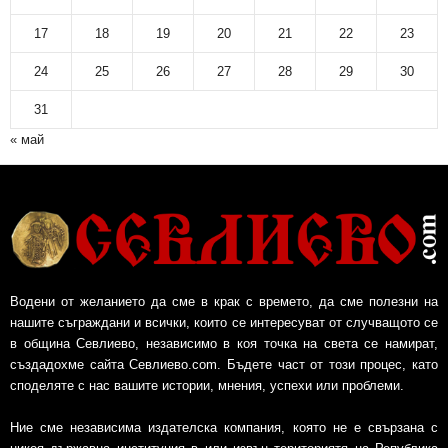
17
18
19
20
21
22
23
24
25
26
27
28
29
30
31
« май
Водени от желанието да сме в крак с времето, да сме полезни на
нашите съграждани и всички, които се интересуват от случващото се
в община Севлиево, независимо в коя точка на света се намират,
създадохме сайта Севлиево.com. Бъдете част от този процес, като
споделяте с нас вашите истории, мнения, успехи или проблеми.
Ние сме независима издателска компания, която не е свързана с