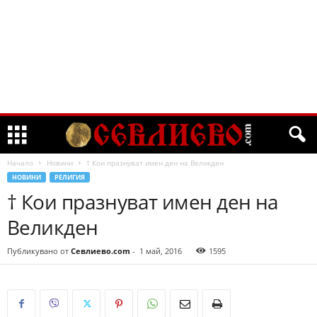
Начало
Новини
† Кои празнуват имен ден на Великден
НОВИНИ
РЕЛИГИЯ
† Кои празнуват имен ден на
Великден
Публикувано от
Севлиево.com
-
1 май, 2016
1595