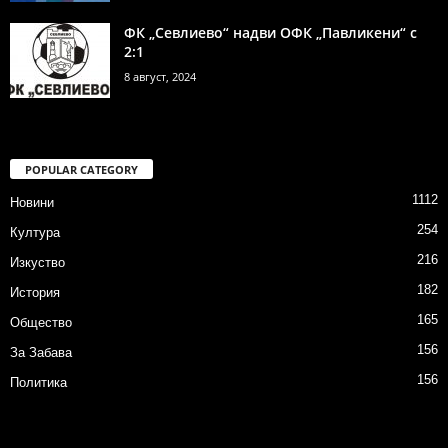
ФК „Севлиево“ надви ОФК „Павликени“ с
2:1
8 август, 2024
POPULAR CATEGORY
1112
Новини
254
Култура
216
Изкуство
182
История
165
Общество
156
За Забава
156
Политика