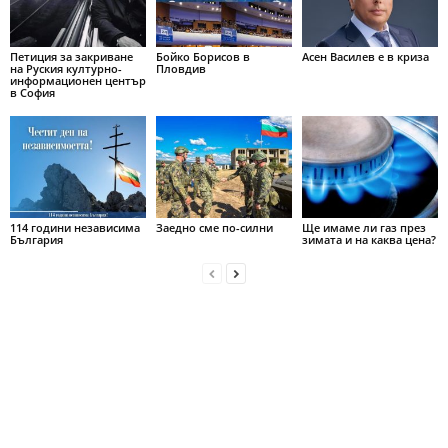
Петиция за закриване
Бойко Борисов в
Асен Василев е в криза
на Руския културно-
Пловдив
информационен център
в София
114 години независима
Заедно сме по-силни
Ще имаме ли газ през
България
зимата и на каква цена?