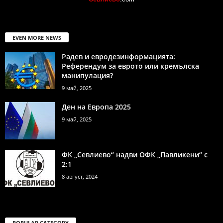
EVEN MORE NEWS
Радев и евродезинформацията:
Референдум за еврото или кремълска
манипулация?
9 май, 2025
Ден на Европа 2025
9 май, 2025
ФК „Севлиево“ надви ОФК „Павликени“ с
2:1
8 август, 2024
POPULAR CATEGORY