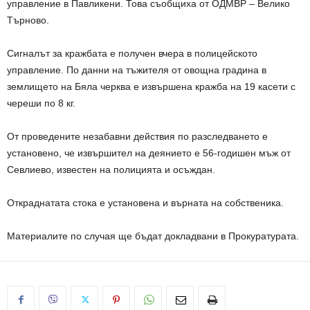
управление в Павликени. Това съобщиха от ОДМВР – Велико
Търново.
Сигналът за кражбата е получен вчера в полицейското
управление. По данни на тъжителя от овощна градина в
землището на Бяла черква е извършена кражба на 19 касети с
череши по 8 кг.
От проведените незабавни действия по разследването е
установено, че извършител на деянието е 56-годишен мъж от
Севлиево, известен на полицията и осъждан.
Откраднатата стока е установена и върната на собственика.
Материалите по случая ще бъдат докладвани в Прокуратурата.