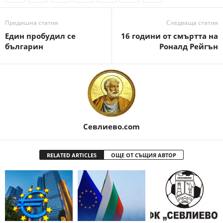
Предишна статия
Следваща статия
Един пробудил се
16 години от смъртта на
българин
Роналд Рейгън
Севлиево.com
RELATED ARTICLES
ОЩЕ ОТ СЪЩИЯ АВТОР