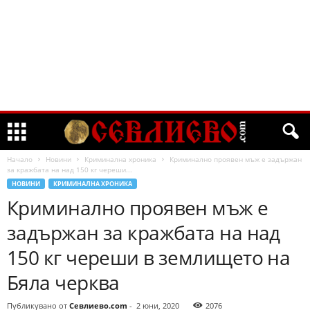
Начало
Новини
Криминална хроника
Криминално проявен мъж е задържан
за кражбата на над 150 кг череши...
НОВИНИ
КРИМИНАЛНА ХРОНИКА
Криминално проявен мъж е
задържан за кражбата на над
150 кг череши в землището на
Бяла черква
Публикувано от
Севлиево.com
-
2 юни, 2020
2076