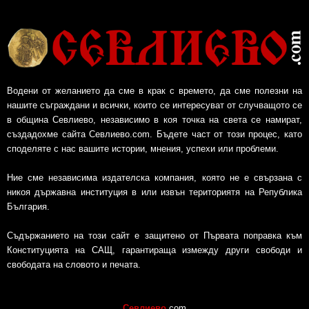
Водени от желанието да сме в крак с времето, да сме полезни на
нашите съграждани и всички, които се интересуват от случващото се
в община Севлиево, независимо в коя точка на света се намират,
създадохме сайта Севлиево.com. Бъдете част от този процес, като
споделяте с нас вашите истории, мнения, успехи или проблеми.
Ние сме независима издателска компания, която не е свързана с
никоя държавна институция в или извън териториятя на Република
България.
Съдържанието на този сайт е защитено от Първата поправка към
Конституцията на САЩ, гарантираща измежду други свободи и
свободата на словото и печата.
Севлиево
.com