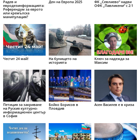
Радев и
Ден на Европа 2025
ФК „Севлиево“ надви
евродезинформацията:
ОФК „Павликени“ с 2:1
Референдум за еврото
или кремълска
манипулация?
Честит 24 май!
На бунището на
Ключ за надежда за
историята
Максим
Петиция за закриване
Бойко Борисов в
Асен Василев е в криза
на Руския културно-
Пловдив
информационен център
в София