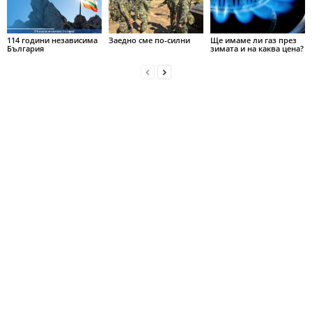
114 години независима
Заедно сме по-силни
Ще имаме ли газ през
България
зимата и на каква цена?