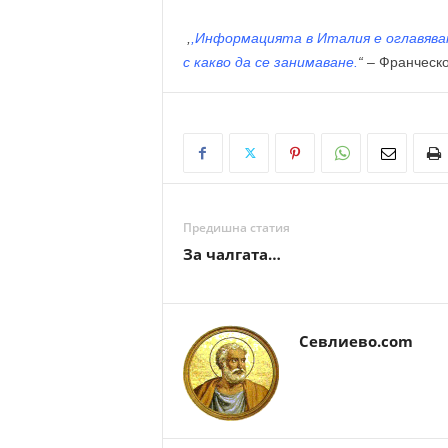
,
,Информацията в Италия е оглавяван
с какво да се занимаване.
“
– Франческо
Предишна статия
За чалгата…
Севлиево.com