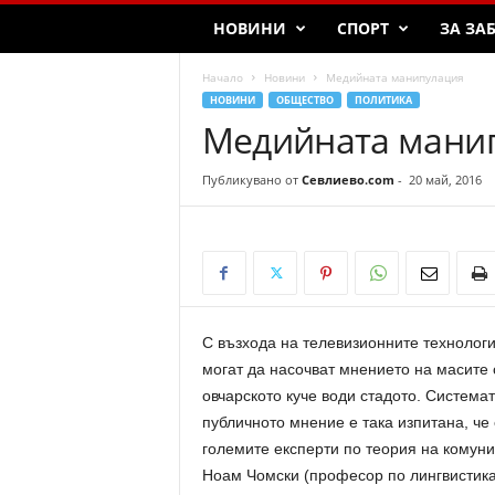
НОВИНИ
СПОРТ
ЗА ЗА
Начало
Новини
Медийната манипулация
НОВИНИ
ОБЩЕСТВО
ПОЛИТИКА
Медийната мани
Публикувано от
Севлиево.com
-
20 май, 2016
С възхода на телевизионните технолог
могат да насочват мнението на масите с
овчарското куче води стадото. Системат
публичното мнение е така изпитана, че 
големите експерти по теория на комун
Ноам Чомски (професор по лингвистика 