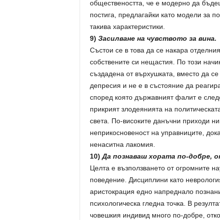
обществеността, че е модерно да бъдеш
постига, предлагайки като модели за по
такива характеристики.
9)
Засилване на чувството за вина.
Състои се в това да се накара отделния
собствените си нещастия. По този начи
създадена от върхушката, вместо да се 
депресия и не е в състояние да реагир
според която държавният фалит е следс
прикрият злодеянията на политическата
света. По-високите данъчни приходи н
неприкосновеност на управниците, дока
ненаситна лакомия.
10)
Да познаваш хората по-добре, 
Целта е възползването от огромните на
поведение. Дисциплини като неврологи
аристокрация едно напреднало познани
психологическа гледна точка. В резултат
човешкия индивид много по-добре, откол