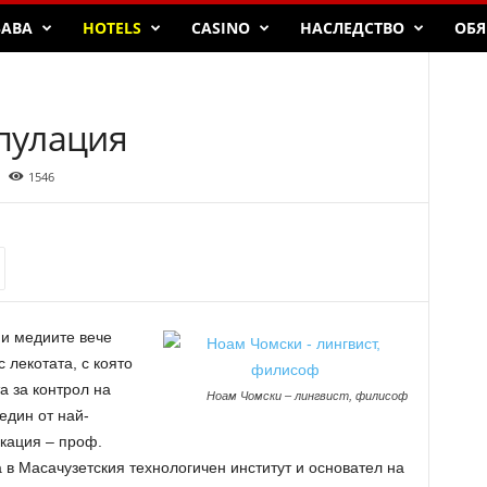
БАВА
HOTELS
CASINO
НАСЛЕДСТВО
ОБЯ
пулация
1546
ии медиите вече
 лекотата, с която
а за контрол на
Ноам Чомски – лингвист, филисоф
един от най-
икация – проф.
в Масачузетския технологичен институт и основател на