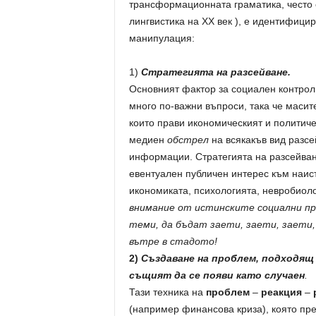
трансформационната граматика, често 
лингвистика на ХХ век ), е идентифици
манипулация:
1)
Стратегията на разсейване.
Основният фактор за социален контрол
много по-важни въпроси, така че масит
които прави икономическият и политиче
медиен
обстрел
на всякакъв вид разс
информации. Стратегията на разсейван
евентуален публичен интерес към наист
икономиката, психологията, невробиоло
внимание от истинските социални пр
теми, да бъдат заети, заети, заети, 
вътре в стадото!
2)
Създаване на проблем, подходящ 
същият да се появи като
случаен
.
Тази техника на
проблем
–
реакция
–
(например финансова криза), която пре