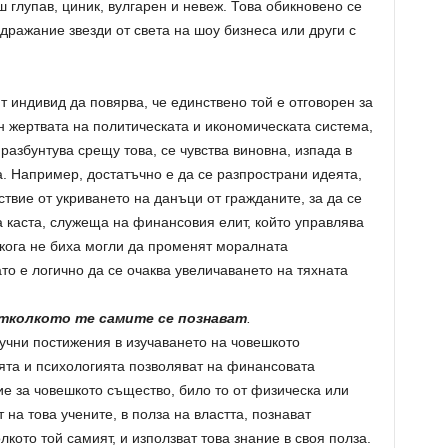
 глупав, циник, вулгарен и невеж. Това обикновено се
дражание звезди от света на шоу бизнеса или други с
т индивид да повярва, че единствено той е отговорен за
н жертвата на политическата и икономическата система,
разбунтува срещу това, се чувства виновна, изпада в
а. Например, достатъчно е да се разпространи идеята,
твие от укриването на данъци от гражданите, за да се
 каста, служеща на финансовия елит, който управлява
икога не биха могли да променят моралната
то е логично да се очаква увеличаването на тяхната
отколкото те самите се познават
.
учни постижения в изучаването на човешкото
ята и психологията позволяват на финансовата
е за човешкото същество, било то от физическа или
 на това учените, в полза на властта, познават
кото той самият, и използват това знание в своя полза.