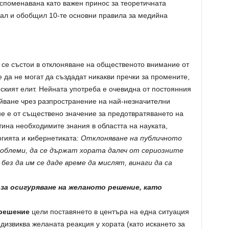
споменавана като важен принос за теоретичната
рал и обобщил 10-те основни правила за медийна
 се състои в отклоняване на общественото внимание от
е да не могат да създадат никакви пречки за промените,
ският елит. Нейната употреба е очевидна от постоянния
ейване чрез разпространение на най-незначителни
е е от съществено значение за предотвратяването на
ина необходимите знания в областта на науката,
гията и кибернетиката:
Отклоняване на публичното
облеми, да се държат хората далеч от сериозните
без да им се даде време да мислят, винаги да са
за осигуряване на желаното решение, като
решение
цели поставянето в центъра на една ситуация
дизвиква желаната реакция у хората (като искането за