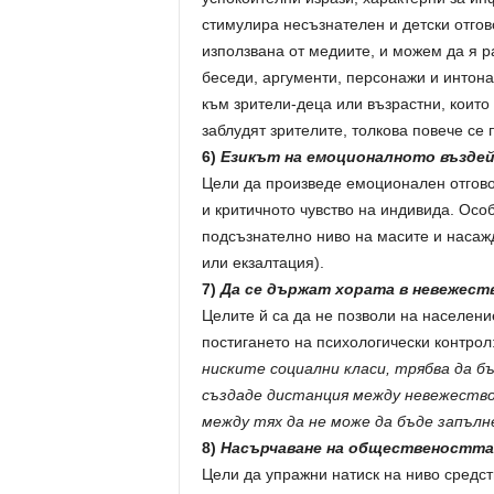
стимулира несъзнателен и детски отгов
използвана от медиите, и можем да я р
беседи, аргументи, персонажи и интона
към зрители-деца или възрастни, които
заблудят зрителите, толкова повече се
6)
Езикът на емоционалното въздей
Цели да произведе емоционален отгово
и критичното чувство на индивида. Осо
подсъзнателно ниво на масите и насажд
или екзалтация).
7)
Да се държат хората в невежест
Целите й са да не позволи на населени
постигането на психологически контрол
ниските социални класи, трябва да б
създаде дистанция между невежество
между тях да не може да бъде запълн
8)
Насърчаване на обществеността 
Цели да упражни натиск на ниво средс