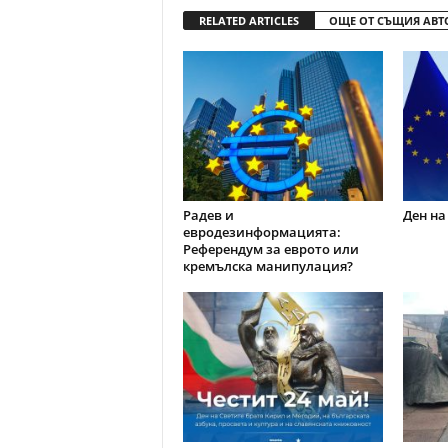
RELATED ARTICLES
ОЩЕ ОТ СЪЩИЯ АВТ
Радев и
Ден на
евродезинформацията:
Референдум за еврото или
кремълска манипулация?