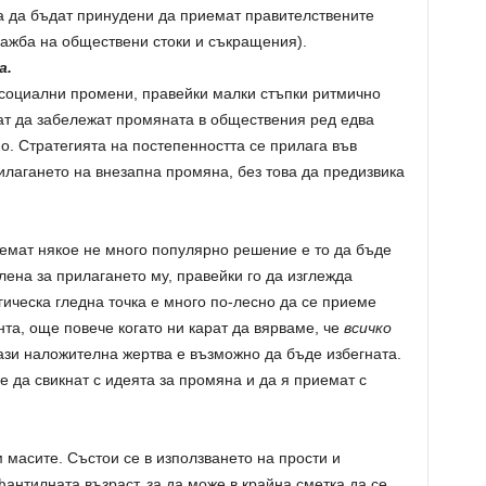
за да бъдат принудени да приемат правителствените
ажба на обществени стоки и съкращения).
а.
 социални промени, правейки малки стъпки ритмично
гат да забележат промяната в обществения ред едва
но. Стратегията на постепенността се прилага във
рилагането на внезапна промяна, без това да предизвика
иемат някое не много популярно решение е то да бъде
лена за прилагането му, правейки го да изглежда
гическа гледна точка е много по-лесно да се приеме
та, още повече когато ни карат да вярваме, че
всичко
ази наложителна жертва е възможно да бъде избегната.
е да свикнат с идеята за промяна и да я приемат с
масите. Състои се в използването на прости и
фантилната възраст, за да може в крайна сметка да се