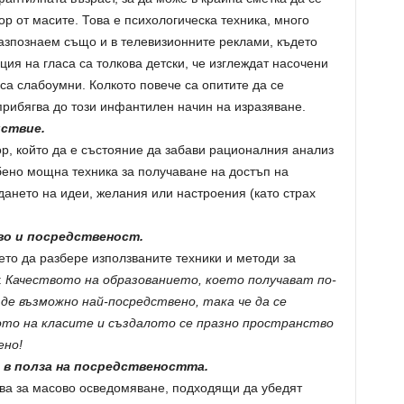
ор от масите. Това е психологическа техника, много
азпознаем също и в телевизионните реклами, където
ция на гласа са толкова детски, че изглеждат насочени
 са слабоумни. Колкото повече са опитите да се
 прибягва до този инфантилен начин на изразяване.
ствие.
р, който да е състояние да забави рационалния анализ
бено мощна техника за получаване на достъп на
ането на идеи, желания или настроения (като страх
во и посредственост.
ето да разбере използваните техники и методи за
:
Качеството на образованието, което получават по-
ъде възможно най-посредствено, така че да се
то на класите и създалото се празно пространство
ено!
в полза на посредствеността.
тва за масово осведомяване, подходящи да убедят