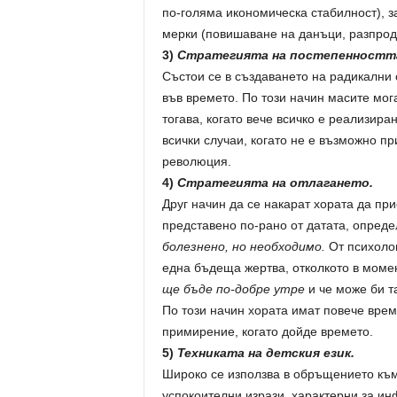
по-голяма икономическа стабилност), 
мерки (повишаване на данъци, разпрод
3)
Стратегията на постепенностт
Състои се в създаването на радикални
във времето. По този начин масите мо
тогава, когато вече всичко е реализира
всички случаи, когато не е възможно п
революция.
4)
Стратегията на отлагането.
Друг начин да се накарат хората да пр
представено по-рано от датата, опреде
болезнено, но необходимо.
От психоло
една бъдеща жертва, отколкото в момен
ще бъде по-добре утре
и че може би т
По този начин хората имат повече врем
примирение, когато дойде времето.
5)
Техниката на детския език.
Широко се използва в обръщението към 
успокоителни изрази, характерни за ин