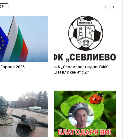
ОР
 Европа 2025
ФК „Севлиево“ надви ОФК
„Павликени“ с 2:1