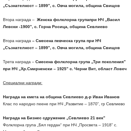
„Съзнателност – 1899”, с. Овча могила, община Свищов
Втора награда –
Женска фолклорна групапри НЧ „Васил
Левски -1900”, с. Горна Росица, община Севлиево
Втора награда
– Смесена певческа група при НЧ
„Съзнателност – 1899”, с. Овча могила, община Свищов
Трета награда –
Смесена фолклорна група „Три поколения”
при НЧ „Хр.Смирненски – 1925” с. Черни Вит, област Ловеч
Специални награди:
Награда на кмета на община Севлиево д-р Иван Иванов
Клас по народно пеене при НЧ „Развитие – 1870”, гр Севлиево
Награда на Бизнес сдружение „Севлиево 21 век”
Фолклорна група „Бял гердан“ при НЧ „Просвета – 1918” с.