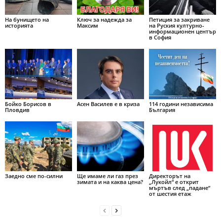
На бунището на
Ключ за надежда за
Петиция за закриване
историята
Максим
на Руския културно-
информационен център
в София
Бойко Борисов в
Асен Василев е в криза
114 години независима
Пловдив
България
Заедно сме по-силни
Ще имаме ли газ през
Директорът на
зимата и на каква цена?
„Лукойл“ е открит
мъртъв след „падане“
от шестия етаж