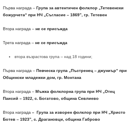
Първа награда –
Група за автентичен фолклор „Тетевенски
божурчета“ при НЧ „Съгласие – 1869”, гр. Тетевен
Втора награда –
не се присъжда
Трета награда –
не се присъжда
втора възрастова група – над 18 години;
Първа награда –
Певческа група „Пъстренец – джуниър“ при
Общински младежки дом, гр. Монтана
Втора награда –
Мъжка фолклорна група при НЧ „Отец
Паисий – 1922, с. Богатово, община Севлиево
Втора награда
– Група за изворен фолклор при НЧ „Христо
Ботев – 1923”, с. Драгановци, община Габрово