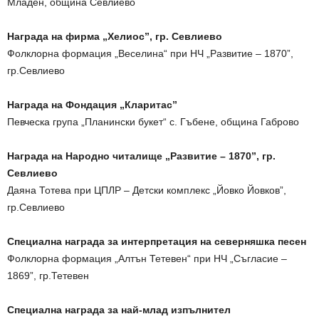
Младен, община Севлиево
Награда на фирма „Хелиос”, гр. Севлиево
Фолклорна формация „Веселина“ при НЧ „Развитие – 1870”,
гр.Севлиево
Награда на Фондация „Кларитас”
Певческа група „Планински букет“ с. Гъбене, община Габрово
Награда на Народно читалище „Развитие – 1870”, гр.
Севлиево
Даяна Тотева при ЦПЛР – Детски комплекс „Йовко Йовков”,
гр.Севлиево
Специална награда за интерпретация на северняшка песен
Фолклорна формация „Алтън Тетевен“ при НЧ „Съгласие –
1869”, гр.Тетевен
Специална награда за най-млад изпълнител