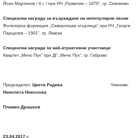
Йоан Мартинов / 4 г. / при НЧ „Развитие – 1870”, гр. Севлиево
Специална награда за възраждане на непопулярни песни
Фолклорна формация „Северняшка огърлица“ при НЧ „Георги
Парцалев – 1901”, гр. Левски
Специална награда за най-атрактивни участници
Квартет „Мечо Пух“ при ДГ „Мечо Пух”, гр. Габрово
Председател:
Цвети Радева
Членове:
Николета Николова
Пламен Драшков
23.04.2017 г.