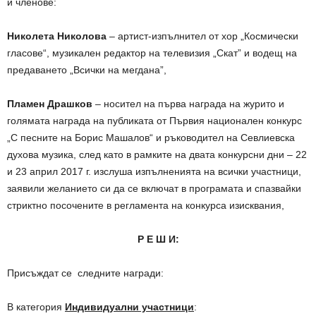
и членове:
Николета Николова
– артист-изпълнител от хор „Космически
гласове“, музикален редактор на телевизия „Скат” и водещ на
предаването „Всички на мегдана”,
Пламен Драшков
– носител на първа награда на журито и
голямата награда на публиката от Първия национален конкурс
„С песните на Борис Машалов“ и ръководител на Севлиевска
духова музика, след като в рамките на двата конкурсни дни – 22
и 23 април 2017 г. изслуша изпълненията на всички участници,
заявили желанието си да се включат в програмата и спазвайки
стриктно посочените в регламента на конкурса изисквания,
Р Е Ш И:
Присъждат се следните награди:
В категория
Индивидуални участници
: