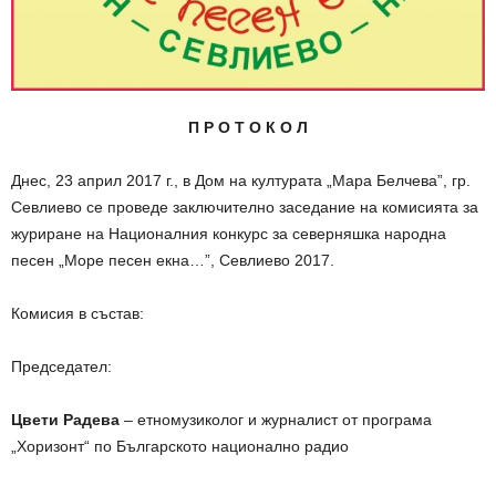
П Р О Т О К О Л
Днес, 23 април 2017 г., в Дом на културата „Мара Белчева”, гр.
Севлиево се проведе заключително заседание на комисията за
журиране на Националния конкурс за северняшка народна
песен „Море песен екна…”, Севлиево 2017.
Комисия в състав:
Председател:
Цвети Радева
– етномузиколог и журналист от програма
„Хоризонт“ по Българското национално радио