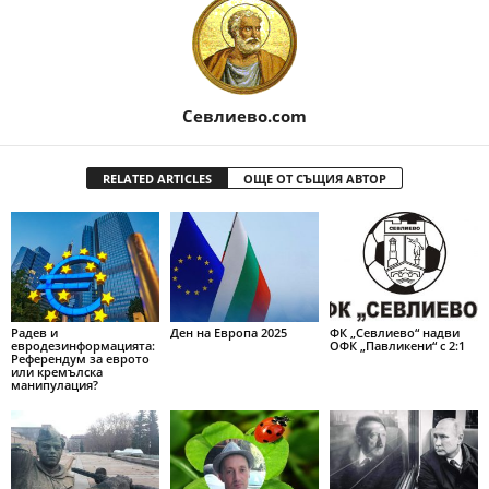
Севлиево.com
RELATED ARTICLES
ОЩЕ ОТ СЪЩИЯ АВТОР
Радев и
Ден на Европа 2025
ФК „Севлиево“ надви
евродезинформацията:
ОФК „Павликени“ с 2:1
Референдум за еврото
или кремълска
манипулация?