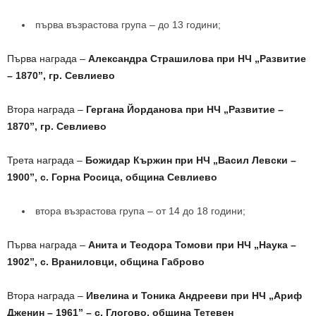
първа възрастова група – до 13 години;
Първа награда –
Александра Страшилова при НЧ „Развитие
– 1870”, гр. Севлиево
Втора награда –
Гергана Йорданова при НЧ „Развитие –
1870”, гр. Севлиево
Трета награда –
Божидар Кържин при НЧ „Васил Левски –
1900”, с. Горна Росица, община Севлиево
втора възрастова група – от 14 до 18 години;
Първа награда –
Анита и Теодора Томови при НЧ „Наука –
1902”, с. Враниловци, община Габрово
Втора награда –
Ивелина и Тоника Андрееви при НЧ „Ариф
Дженин – 1961” – с. Глогово, община Тетевен