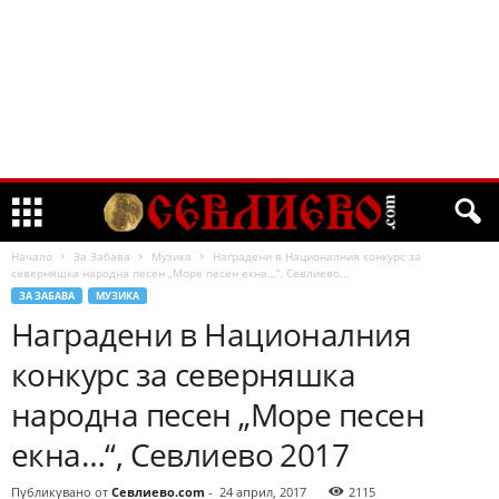
Начало
За Забава
Музика
Наградени в Националния конкурс за
северняшка народна песен „Море песен екна…“, Севлиево...
ЗА ЗАБАВА
МУЗИКА
Наградени в Националния
конкурс за северняшка
народна песен „Море песен
екна…“, Севлиево 2017
Публикувано от
Севлиево.com
-
24 април, 2017
2115