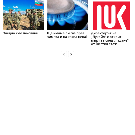
Заедно сме по-силни
Ще имаме ли газ през
Директорът на
зимата и на каква цена?
„Лукойл“ е открит
мъртъв след „падане“
от шестия етаж