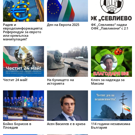
Радев и
Ден на Европа 2025
ФК „Севлиево“ надви
евродезинформацията:
ОФК „Павликени“ с 2:1
Референдум за еврото
или кремълска
манипулация?
Честит 24 май!
На бунището на
Ключ за надежда за
историята
Максим
Бойко Борисов в
Асен Василев е в криза
114 години независима
Пловдив
България