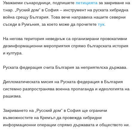
Уважаеми сънародници, подпишете
петицията
за закриване на
т.нар. „Руский дом“ в София – инструмент на руската хибридна
война срещу България. Това вече направиха нашите северни
съседи в Румъния, за което може да прочетете
тук
.
На негова територия неведнъж са организирани провокативни
дезинформационни мероприятия спрямо българската история
и култура.
Руската федерация счита България за неприятелска държава.
Дипломатическата мисия на Руската федерация в България
системно разпространява военна пропаганда и идеологията на
рашизма.
Закриването на „Русский дом“ в София ще ограничи
възможностите на Кремъл да провежда хибридни
информационни операции спрямо държавата и обществото ни.