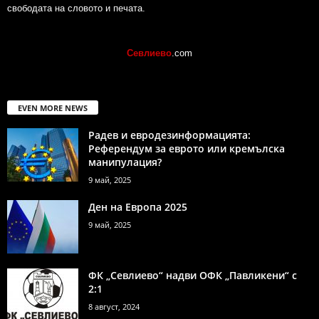
свободата на словото и печата.
Севлиево
.com
EVEN MORE NEWS
Радев и евродезинформацията:
Референдум за еврото или кремълска
манипулация?
9 май, 2025
Ден на Европа 2025
9 май, 2025
ФК „Севлиево“ надви ОФК „Павликени“ с
2:1
8 август, 2024