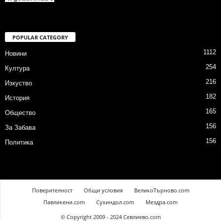
POPULAR CATEGORY
1112
Новини
254
Култура
216
Изкуство
182
История
165
Общество
156
За Забава
156
Политика
Поверителност
Общи условия
ВеликоТърново.com
Павликени.com
Сухиндол.com
Мездра.com
© Copyright 2009 - 2024 Севлиево.com