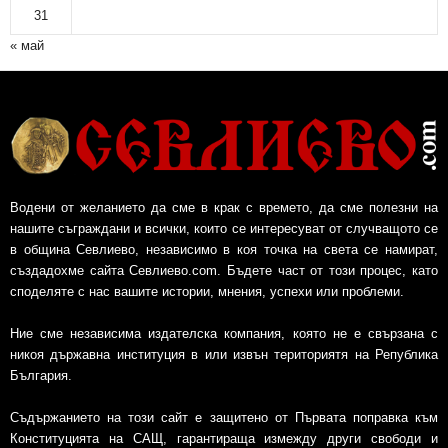
31
« май
Водени от желанието да сме в крак с времето, да сме полезни на
нашите съграждани и всички, които се интересуват от случващото се
в община Севлиево, независимо в коя точка на света се намират,
създадохме сайта Севлиево.com. Бъдете част от този процес, като
споделяте с нас вашите истории, мнения, успехи или проблеми.
Ние сме независима издателска компания, която не е свързана с
никоя държавна институция в или извън териториятя на Република
България.
Съдържанието на този сайт е защитено от Първата поправка към
Конституцията на САЩ, гарантираща измежду други свободи и