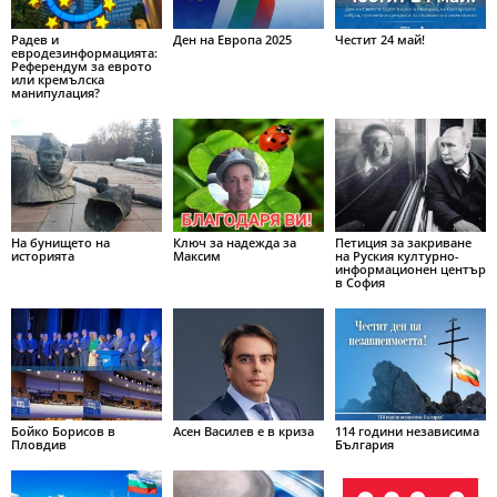
Радев и
Ден на Европа 2025
Честит 24 май!
евродезинформацията:
Референдум за еврото
или кремълска
манипулация?
На бунището на
Ключ за надежда за
Петиция за закриване
историята
Максим
на Руския културно-
информационен център
в София
Бойко Борисов в
Асен Василев е в криза
114 години независима
Пловдив
България