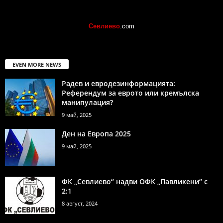
Севлиево
.com
EVEN MORE NEWS
Радев и евродезинформацията:
Референдум за еврото или кремълска
манипулация?
9 май, 2025
Ден на Европа 2025
9 май, 2025
ФК „Севлиево“ надви ОФК „Павликени“ с
2:1
8 август, 2024