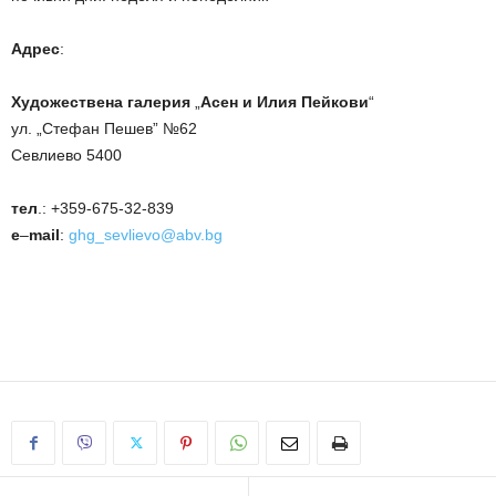
Адрес
:
Художествена галерия
„
Асен и Илия Пейкови
“
ул. „Стефан Пешев” №62
Севлиево 5400
тел
.: +359-675-32-839
e
–
mail
:
ghg_sevlievo@abv.bg