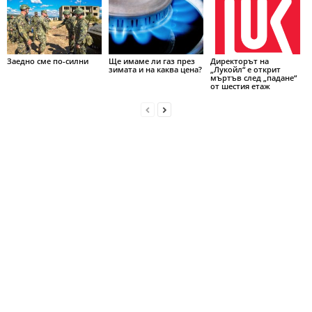
Заедно сме по-силни
Ще имаме ли газ през
Директорът на
зимата и на каква цена?
„Лукойл“ е открит
мъртъв след „падане“
от шестия етаж