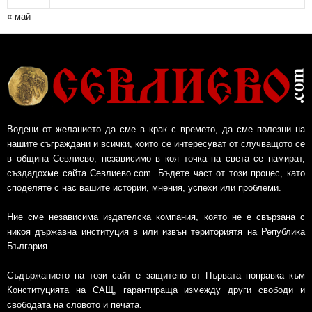
« май
Водени от желанието да сме в крак с времето, да сме полезни на
нашите съграждани и всички, които се интересуват от случващото се
в община Севлиево, независимо в коя точка на света се намират,
създадохме сайта Севлиево.com. Бъдете част от този процес, като
споделяте с нас вашите истории, мнения, успехи или проблеми.
Ние сме независима издателска компания, която не е свързана с
никоя държавна институция в или извън териториятя на Република
България.
Съдържанието на този сайт е защитено от Първата поправка към
Конституцията на САЩ, гарантираща измежду други свободи и
свободата на словото и печата.