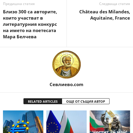
Предишна статия
Следваща статия
Близо 300 са авторите,
Château des Milandes,
които участват в
Aquitaine, France
литературния конкурс
на името на поетесата
Мара Белчева
Севлиево.com
RELATED ARTICLES
ОЩЕ ОТ СЪЩИЯ АВТОР