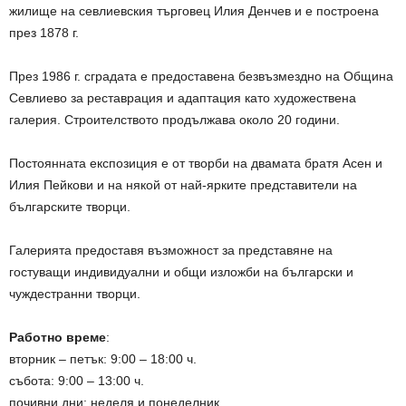
жилище на севлиевския търговец Илия Денчев и е построена
през 1878 г.
През 1986 г. сградата е предоставена безвъзмездно на Община
Севлиево за реставрация и адаптация като художествена
галерия. Строителството продължава около 20 години.
Постоянната експозиция е от творби на двамата братя Асен и
Илия Пейкови и на някой от най-ярките представители на
българските творци.
Галерията предоставя възможност за представяне на
гостуващи индивидуални и общи изложби на български и
чуждестранни творци.
Работно време
:
вторник – петък: 9:00 – 18:00 ч.
събота: 9:00 – 13:00 ч.
почивни дни: неделя и понеделник