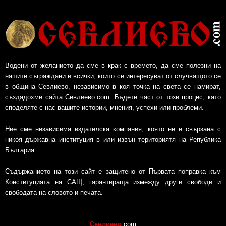
Водени от желанието да сме в крак с времето, да сме полезни на
нашите съграждани и всички, които се интересуват от случващото се
в община Севлиево, независимо в коя точка на света се намират,
създадохме сайта Севлиево.com. Бъдете част от този процес, като
споделяте с нас вашите истории, мнения, успехи или проблеми.
Ние сме независима издателска компания, която не е свързана с
никоя държавна институция в или извън териториятя на Република
България.
Съдържанието на този сайт е защитено от Първата поправка към
Конституцията на САЩ, гарантираща измежду други свободи и
свободата на словото и печата.
Севлиево
.com