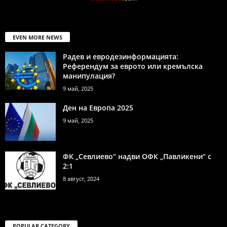
EVEN MORE NEWS
Радев и евродезинформацията:
Референдум за еврото или кремълска
манипулация?
9 май, 2025
Ден на Европа 2025
9 май, 2025
ФК „Севлиево“ надви ОФК „Павликени“ с
2:1
8 август, 2024
POPULAR CATEGORY