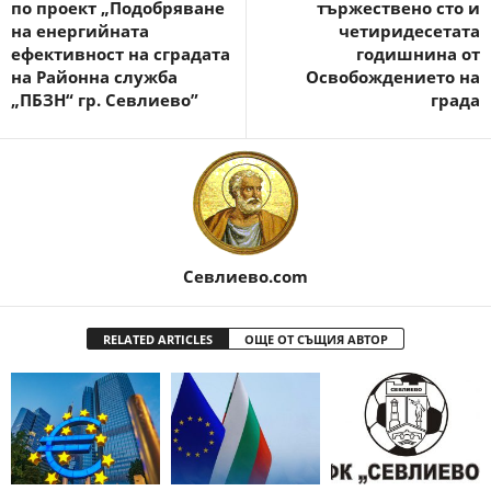
по проект „Подобряване
тържествено сто и
на енергийната
четиридесетата
ефективност на сградата
годишнина от
на Районна служба
Освобождението на
„ПБЗН“ гр. Севлиево”
града
Севлиево.com
RELATED ARTICLES
ОЩЕ ОТ СЪЩИЯ АВТОР