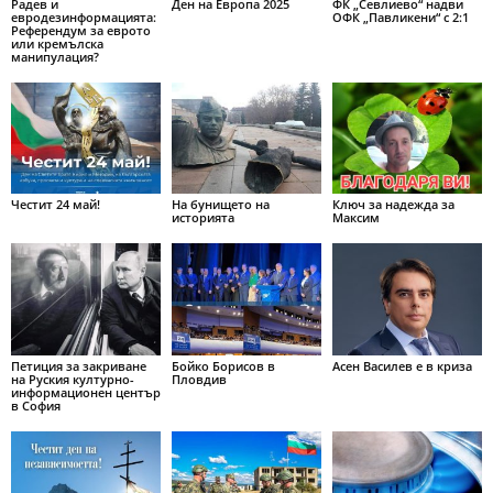
Радев и
Ден на Европа 2025
ФК „Севлиево“ надви
евродезинформацията:
ОФК „Павликени“ с 2:1
Референдум за еврото
или кремълска
манипулация?
Честит 24 май!
На бунището на
Ключ за надежда за
историята
Максим
Петиция за закриване
Бойко Борисов в
Асен Василев е в криза
на Руския културно-
Пловдив
информационен център
в София