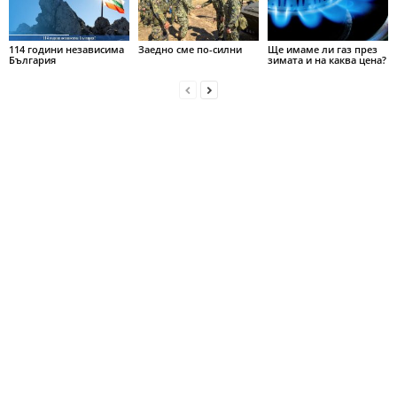
114 години независима
Заедно сме по-силни
Ще имаме ли газ през
България
зимата и на каква цена?