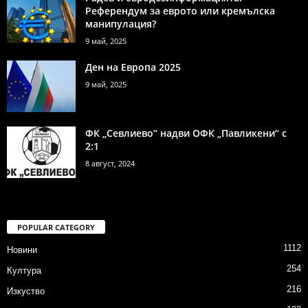
Референдум за еврото или кремълска
манипулация?
9 май, 2025
Ден на Европа 2025
9 май, 2025
ФК „Севлиево“ надви ОФК „Павликени“ с
2:1
8 август, 2024
POPULAR CATEGORY
1112
Новини
254
Култура
216
Изкуство