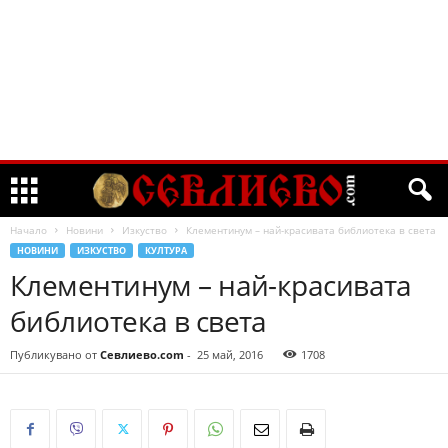
Начало
Новини
Изкуство
Клементинум – най-красивата библиотека в света
НОВИНИ
ИЗКУСТВО
КУЛТУРА
Клементинум – най-красивата
библиотека в света
Публикувано от
Севлиево.com
-
25 май, 2016
1708