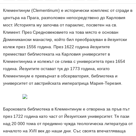
Клементинум (Clementinum) е исторически комплекс от сгради в
центъра на Прага, разположен непосредствено до Карловия
мост. Историята му започва от параклис, посветен на св.
Климент. През Средновековието на това място е основан
Доминикански манастир, който бил преобразуван в йезуитски
колеж през 1556 година. През 1622 година йезуитите
преместват библиотеката на Карловия университет в
Клементинума и колежът се слива с университета през 1654
година. Йезуитите остават тук до 1773 година, когато
Клементинум е превърнат в обсерватория, библиотека и
университет от австрийската императрица Мария-Терезия.
Бароковата библиотека в Клементинум е отворена за пръв път
през 1722 година като част от Йезуитския университет. Тя пази
над 20 000 тома от предимно чужда теологическа литература от
началото на XVII век до наши дни. Със своята впечатляваща