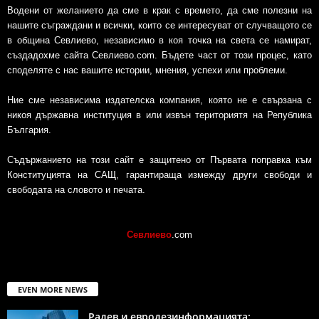
Водени от желанието да сме в крак с времето, да сме полезни на
нашите съграждани и всички, които се интересуват от случващото се
в община Севлиево, независимо в коя точка на света се намират,
създадохме сайта Севлиево.com. Бъдете част от този процес, като
споделяте с нас вашите истории, мнения, успехи или проблеми.
Ние сме независима издателска компания, която не е свързана с
никоя държавна институция в или извън териториятя на Република
България.
Съдържанието на този сайт е защитено от Първата поправка към
Конституцията на САЩ, гарантираща измежду други свободи и
свободата на словото и печата.
Севлиево
.com
EVEN MORE NEWS
Радев и евродезинформацията: