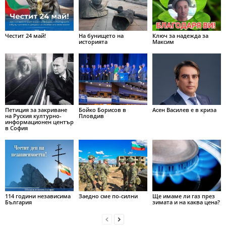
Честит 24 май!
На бунището на
Ключ за надежда за
историята
Максим
Петиция за закриване
Бойко Борисов в
Асен Василев е в криза
на Руския културно-
Пловдив
информационен център
в София
114 години независима
Заедно сме по-силни
Ще имаме ли газ през
България
зимата и на каква цена?