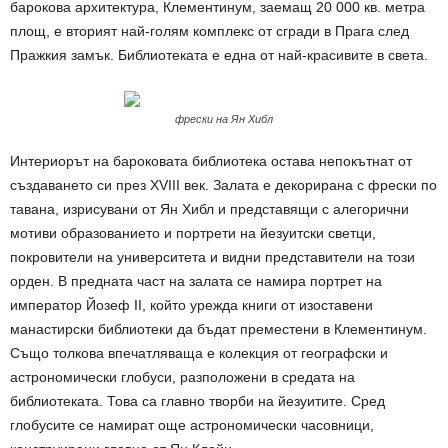
барокова архитектура, Клементинум, заемащ 20 000 кв. метра
площ, е вторият най-голям комплекс от сгради в Прага след
Пражкия замък. Библиотеката е една от най-красивите в света.
фрески на Ян Хибл
Интериорът на бароковата библиотека остава непокътнат от
създаването си през XVIII век. Залата е декорирана с фрески по
тавана, изрисувани от Ян Хибл и представящи с алегорични
мотиви образованието и портрети на йезуитски светци,
покровители на университета и видни представители на този
орден. В предната част на залата се намира портрет на
император Йозеф II, който урежда книги от изоставени
манастирски библиотеки да бъдат преместени в Клементинум.
Също толкова впечатляваща е колекция от географски и
астрономически глобуси, разположени в средата на
библиотеката. Това са главно творби на йезуитите. Сред
глобусите се намират още астрономически часовници,