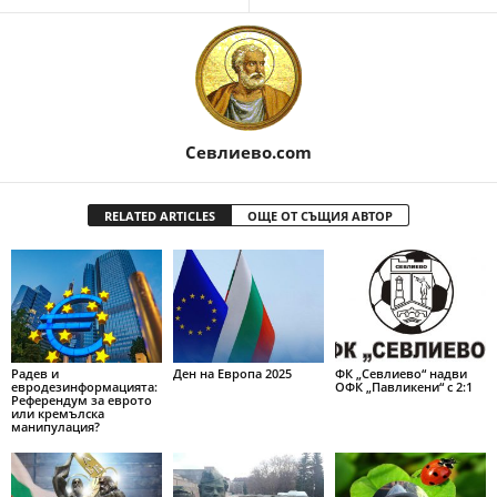
Севлиево.com
RELATED ARTICLES
ОЩЕ ОТ СЪЩИЯ АВТОР
Радев и
Ден на Европа 2025
ФК „Севлиево“ надви
евродезинформацията:
ОФК „Павликени“ с 2:1
Референдум за еврото
или кремълска
манипулация?