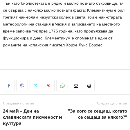
Тъй като библиотеката е рядко и малко познато съкровище, тя
се свързва с няколко малко познати факта: Клементинум е бил
третият най-голям йезуитски колеж в света; той е най-старата
метеорологична станция в Чехия и записването на местното
време започва тук през 1775 гoдина, като продължава да
функционира и днес; Клементинум е споменат в един от
романите на испанския писател Хорхе Луис Борхес.
Предишна статия
Следваща статия
24 май – Ден на
"За кого се сещаш, когато
славянската писменост и
се сещаш за някого?"
култура