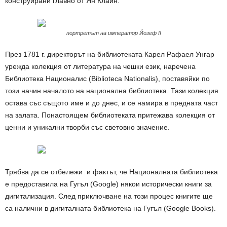
конструирани главно от Ян Клайн.
портретът на император Йозеф II
През 1781 г. директорът на библиотеката Карел Рафаел Унгар
урежда колекция от литература на чешки език, наречена
Библиотека Националис (Biblioteca Nationalis), поставяйки по
този начин началото на национална библиотека. Тази колекция
остава със същото име и до днес, и се намира в предната част
на залата. Понастоящем библиотеката притежава колекция от
ценни и уникални творби със световно значение.
Трябва да се отбележи и фактът, че Националната библиотека
е предоставила на Гугъл (Google) някои исторически книги за
дигитализация. След приключване на този процес книгите ще
са налични в дигиталната библиотека на Гугъл (Google Books).