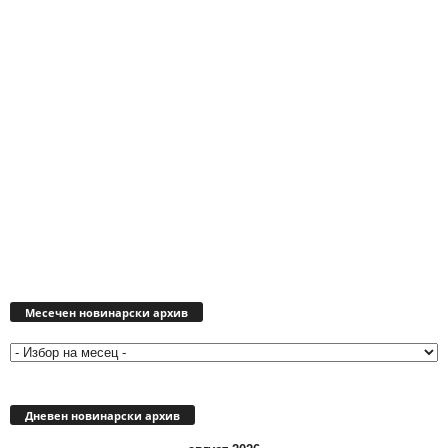
Месечен
новинарски
Месечен новинарски архив
архив
Дневен новинарски архив