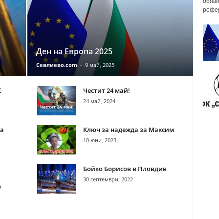
обяви
рефер
Ден на Европа 2025
Севлиево.com
-
9 май, 2025
К
Честит 24 май!
24 май, 2024
та
Ключ за надежда за Максим
18 юни, 2023
Бойко Борисов в Пловдив
30 септември, 2022
в