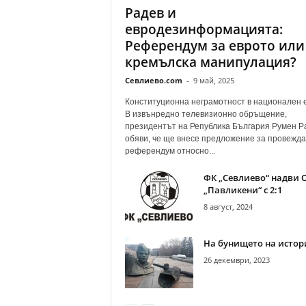
Радев и
евродезинформацията:
Референдум за еврото или
кремълска манипулация?
Севлиево.com
-
9 май, 2025
Конституционна неграмотност в национален
В извънредно телевизионно обръщение,
президентът на Република България Румен Р
обяви, че ще внесе предложение за провежда
референдум относно...
ФК „Севлиево“ надви 
„Павликени“ с 2:1
8 август, 2024
На бунището на истор
26 декември, 2023