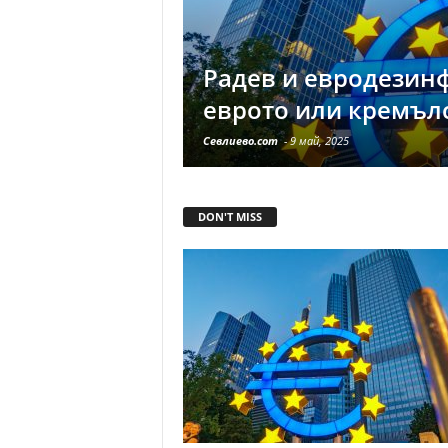
Радев и евродезин
еврото или кремъл
Севлиево.com
-
9 май, 2025
DON'T MISS