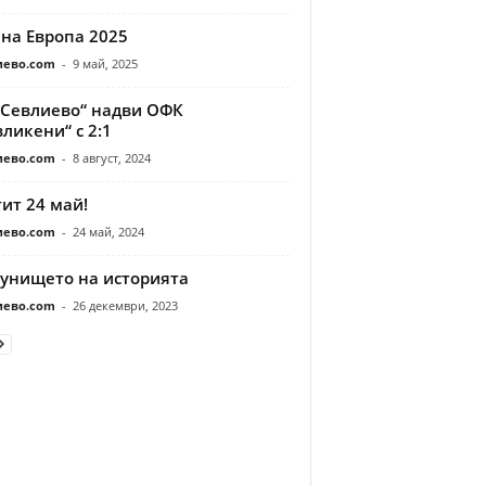
 на Европа 2025
иево.com
-
9 май, 2025
„Севлиево“ надви ОФК
на Европа 2025
ликени“ с 2:1
.com
-
9 май, 2025
иево.com
-
8 август, 2024
ит 24 май!
иево.com
-
24 май, 2024
бунището на историята
иево.com
-
26 декември, 2023