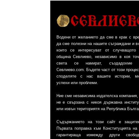
Водени от желанието да сме в крак с вр
да сме полезни на нашите съграждани и в
които се интересуват от случващото
община Севлиево, независимо в коя точ
света се намират, създадохме с
Севлиево.com. Бъдете част от този процес
споделяте с нас вашите истории, мн
успехи или проблеми.
Ние сме независима издателска компания,
не е свързана с никоя държавна институ
или извън териториятя на Република Бълга
Съдържанието на този сайт е защите
Първата поправка към Конституцията на
гарантираща измежду други своб