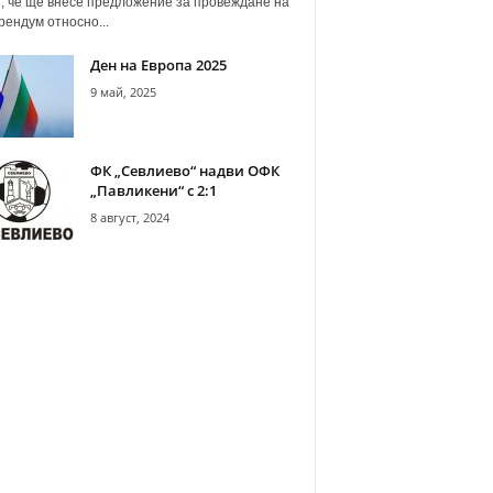
, че ще внесе предложение за провеждане на
ендум относно...
Ден на Европа 2025
9 май, 2025
ФК „Севлиево“ надви ОФК
„Павликени“ с 2:1
8 август, 2024