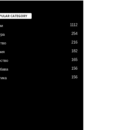
PULAR CATEGORY
1112
ни
254
ура
216
тво
182
рия
165
ство
156
бава
156
тика