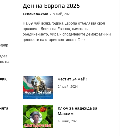
Ден на Европа 2025
Севлиево.com
-
9 май, 2025
На 09 май всяка година Европа отбелязва своя
празник – Денят на Европа, символ на
обединението, мира и споделените демократични
ценности на стария континент. Тази...
 ефир
адев
не на
ОФК
Честит 24 май!
24 май, 2024
ията
Ключ за надежда за
Максим
18 юни, 2023