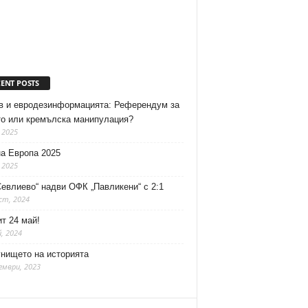
CENT POSTS
в и евродезинформацията: Референдум за
то или кремълска манипулация?
 2025
на Европа 2025
 2025
евлиево“ надви ОФК „Павликени“ с 2:1
ст, 2024
т 24 май!
, 2024
унището на историята
ември, 2023