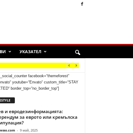
ВИ
УКАЗАТЕЛ
k_social_counter facebook=“themeforest“
“envato“ youtube=“Envato“ custom_title=“STAY
D“ border_top=“no_border_top“]
ESTYLE
ев и евродезинформацията:
ерендум за еврото или кремълска
ипулация?
иево.com
-
9 май, 2025