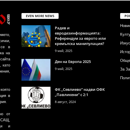
EVEN MORE NEWS
PO
Нови
Радев и
евродезинформацията:
Култ
емето,
Референдум за еврото или
сички,
кремълска манипулация?
Изкус
 се в
9 май, 2025
Исто
ка на
айта
Обще
Ден на Европа 2025
, като
9 май, 2025
За За
ения,
Поли
ФК „Севлиево“ надви ОФК
 която
„Павликени“ с 2:1
ция в
8 август, 2024
рия.
но от
 САЩ,
оди и