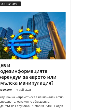
TEST REVIEWS
ев и
родезинформацията:
ерендум за еврото или
емълска манипулация?
иево.com
-
9 май, 2025
итуционна неграмотност в национален ефир
ънредно телевизионно обръщение,
дентът на Република България Румен Радев