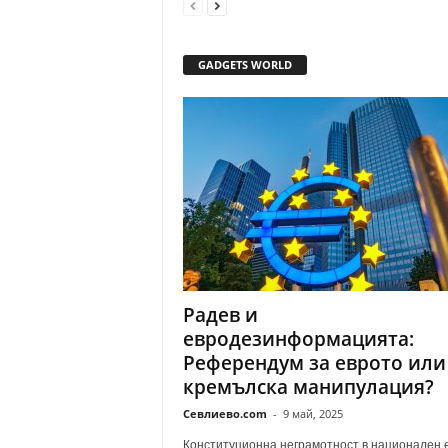
GADGETS WORLD
Радев и
евродезинформацията:
Референдум за еврото или
кремълска манипулация?
Севлиево.com
-
9 май, 2025
Конституционна неграмотност в национален