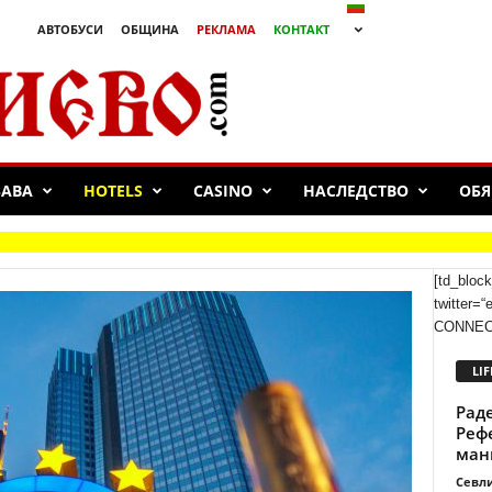
АВТОБУСИ
ОБЩИНА
РЕКЛАМА
КОНТАКТ
БАВА
HOTELS
CASINO
НАСЛЕДСТВО
ОБЯ
 „Павликени“ с 2:1
[td_bloc
twitter=
CONNECTE
LIF
Рад
Реф
ман
Севл