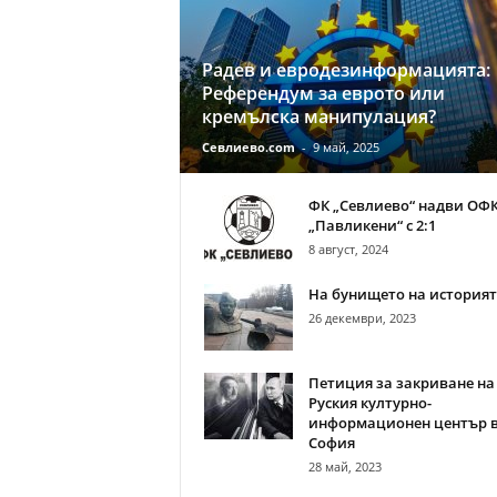
Радев и евродезинформацията:
Референдум за еврото или
кремълска манипулация?
Севлиево.com
-
9 май, 2025
ФК „Севлиево“ надви ОФ
„Павликени“ с 2:1
8 август, 2024
На бунището на история
26 декември, 2023
Петиция за закриване на
Руския културно-
информационен център 
София
28 май, 2023