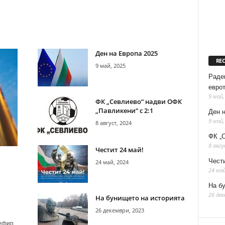
Ден на Европа 2025
RE
9 май, 2025
Раде
евро
9 май,
ФК „Севлиево“ надви ОФК
„Павликени“ с 2:1
Ден 
9 май,
8 август, 2024
ФК „С
8 авгу
Честит 24 май!
Чести
24 май, 2024
24 май
На б
26 дек
На бунището на историята
26 декември, 2023
 ефир