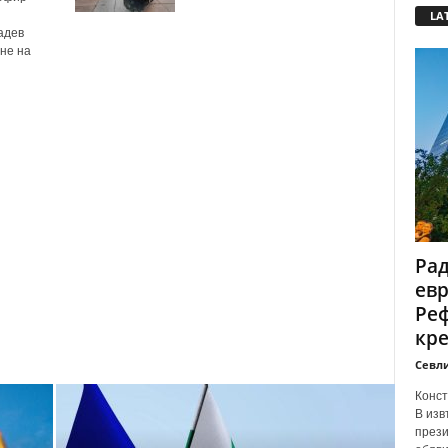
LA
адев
не на
Рад
ев
Реф
кр
Севл
Конст
В изв
прези