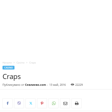
Начало
Casino
Craps
CASINO
Craps
Публикувано от
Севлиево.com
-
13 май, 2016
22229