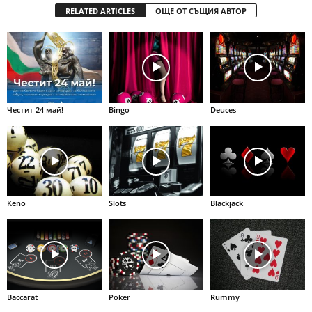
RELATED ARTICLES
ОЩЕ ОТ СЪЩИЯ АВТОР
Честит 24 май!
Bingo
Deuces
Keno
Slots
Blackjack
Baccarat
Poker
Rummy