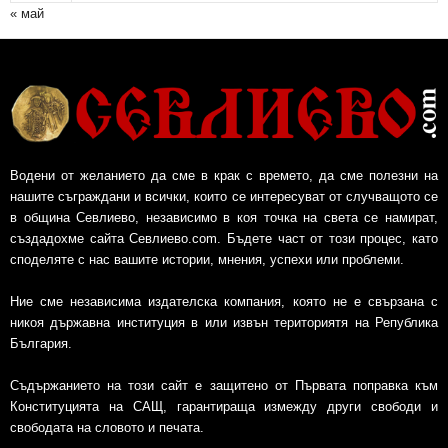
« май
Водени от желанието да сме в крак с времето, да сме полезни на
нашите съграждани и всички, които се интересуват от случващото се
в община Севлиево, независимо в коя точка на света се намират,
създадохме сайта Севлиево.com. Бъдете част от този процес, като
споделяте с нас вашите истории, мнения, успехи или проблеми.
Ние сме независима издателска компания, която не е свързана с
никоя държавна институция в или извън териториятя на Република
България.
Съдържанието на този сайт е защитено от Първата поправка към
Конституцията на САЩ, гарантираща измежду други свободи и
свободата на словото и печата.