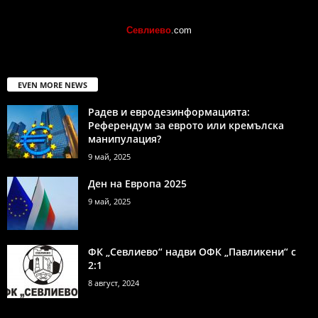
Севлиево
.com
EVEN MORE NEWS
Радев и евродезинформацията:
Референдум за еврото или кремълска
манипулация?
9 май, 2025
Ден на Европа 2025
9 май, 2025
ФК „Севлиево“ надви ОФК „Павликени“ с
2:1
8 август, 2024