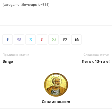
[cardgame title=craps id=785]
Предишна статия
Следваща статия
Bingo
Петък 13-ти е!
Севлиево.com