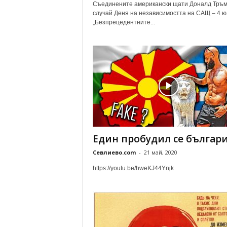
Съединените американски щати Доналд Тръм
случай Деня на независимостта на САЩ – 4 ю
„Безпрецедентните...
Един пробудил се българ
Севлиево.com
-
21 май, 2020
https://youtu.be/hweKJ44Ynjk