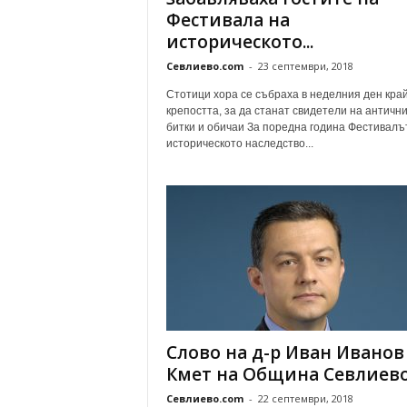
Фестивала на
историческото...
Севлиево.com
-
23 септември, 2018
Стотици хора се събраха в неделния ден кра
крепостта, за да станат свидетели на античн
битки и обичаи За поредна година Фестивалъ
историческото наследство...
Слово на д-р Иван Иванов
Кмет на Община Севлиев
Севлиево.com
-
22 септември, 2018