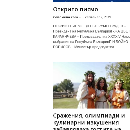
Открито писмо
Севлиево.com
-
5 септември, 2019
ОТКРИТО ПИСМО . ДО Г-Н РУМЕН РАДЕВ –
Президент на Република БългарияГ-ЖА ЦВЕ
КАРАЯНЧЕВА – Председател на XXXXIV Нар
събрание на Република БългарияГ-Н БОЙКО
БОРИСОВ – Министър-председател...
Сражения, олимпиади и
кулинарни изкушения
забавляваха гостите на