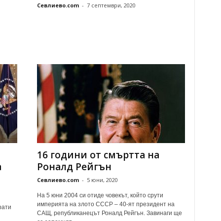
Севлиево.com
-
7 септември, 2020
16 години от смъртта на
а
Роналд Рейгън
Севлиево.com
-
5 юни, 2020
На 5 юни 2004 си отиде човекът, който срути
империята на злото СССР – 40-ят президент на
рати
САЩ, републиканецът Роналд Рейгън. Завинаги ще