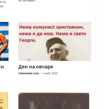
се запомнят...
п по
ли.
ин
Ден на овчаря
Севлиево.com
-
5 май, 2020