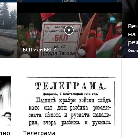
Ве
на
ре
БСП или БКП?
Севл
лно
Телеграма