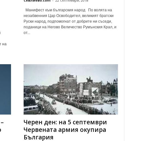
Севлиево.com
-
22 септември, 2018
Манифест към българския народ По волята на
незабвенния Цар Освободител, великият братски
Руски народ, подпомогнат от добрите ни съседи,
поданици на Негово Величество Румънския Крал, и
й
от...
и
т на
 –
Черен ден: на 5 септември
о
Червената армия окупира
България