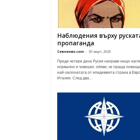
Наблюдения върху рускат
пропаганда
Севлиево.com
-
30 март, 2020
Преди четири дена Русия направи нещо нагл
нормално и човешко: обяви, че праща помощи
най-засегнатата от епидемията страна в Евро
Италия. След два...