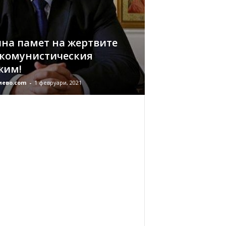
чна памет на жертвите
 комунистическия
жим!
иево.com
-
1 февруари, 2021