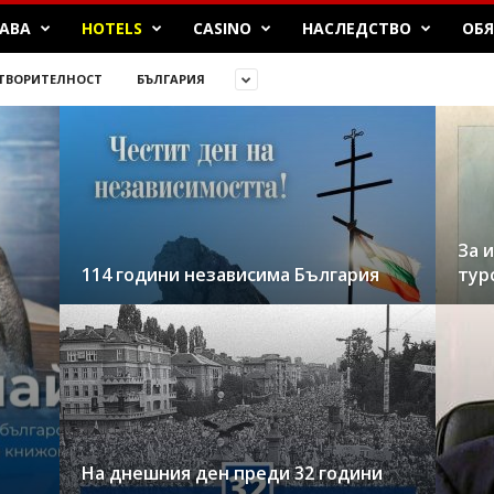
БАВА
HOTELS
CASINO
НАСЛЕДСТВО
ОБ
ТВОРИТЕЛНОСТ
БЪЛГАРИЯ
За 
114 години независима България
турс
На днешния ден преди 32 години