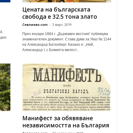
Цената на българската
свобода е 32.5 тона злато
Севлиево.com
-
3 март, 2019
ТА
През януари 1884 г. „Държавен вестник“ публикува
одно
знаменателен документ. Става дума за Указ № 1144
на Александър Батенберг. Казано е: „Ний,
Александър I, с Божията милост...
Манифест за обявяване
независимостта на България