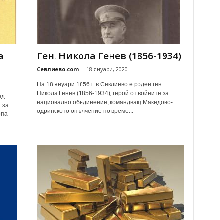
а
Ген. Никола Генев (1856-1934)
Севлиево.com
-
18 януари, 2020
На 18 януари 1856 г. в Севлиево е роден ген.
Никола Генев (1856-1934), герой от войните за
ед
национално обединение, командващ Македоно-
 за
одринското опълчение по време...
па -