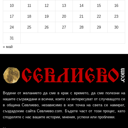
10
11
12
13
14
15
16
17
18
19
20
21
22
23
24
25
26
27
28
29
30
31
« май
Водени от желанието да сме в крак с времето, да сме полезни на
нашите съграждани и всички, които се интересуват от случващото се
в община Севлиево, независимо в коя точка на света се намират,
създадохме сайта Севлиево.com. Бъдете част от този процес, като
споделяте с нас вашите истории, мнения, успехи или проблеми.