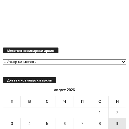
Месечен
новинарски
Месечен новинарски архив
архив
Дневен новинарски архив
август 2026
П
В
С
Ч
П
С
Н
1
2
3
4
5
6
7
8
9