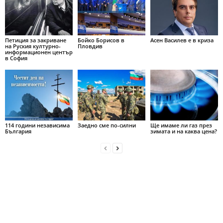
Петиция за закриване
Бойко Борисов в
Асен Василев е в криза
на Руския културно-
Пловдив
информационен център
в София
114 години независима
Заедно сме по-силни
Ще имаме ли газ през
България
зимата и на каква цена?