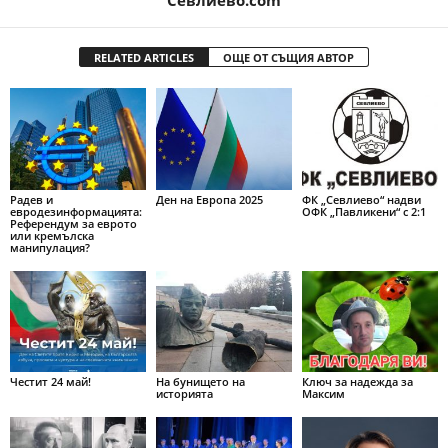
Севлиево.com
RELATED ARTICLES
ОЩЕ ОТ СЪЩИЯ АВТОР
Радев и
Ден на Европа 2025
ФК „Севлиево“ надви
евродезинформацията:
ОФК „Павликени“ с 2:1
Референдум за еврото
или кремълска
манипулация?
Честит 24 май!
На бунището на
Ключ за надежда за
историята
Максим