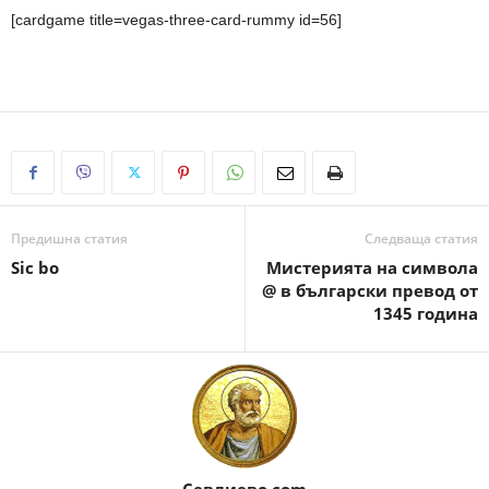
[cardgame title=vegas-three-card-rummy id=56]
Предишна статия
Следваща статия
Sic bo
Мистерията на символа
@ в български превод от
1345 година