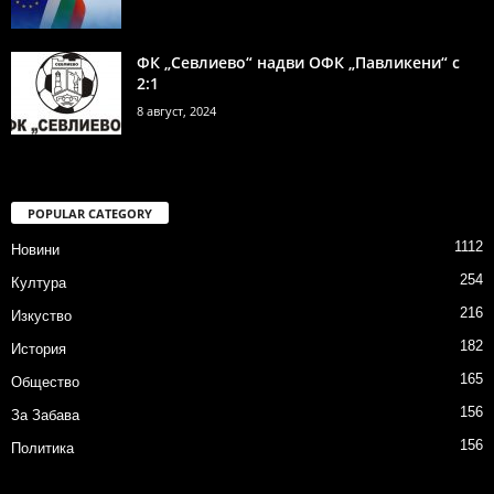
ФК „Севлиево“ надви ОФК „Павликени“ с
2:1
8 август, 2024
POPULAR CATEGORY
1112
Новини
254
Култура
216
Изкуство
182
История
165
Общество
156
За Забава
156
Политика