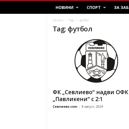
НОВИНИ
СПОРТ
ЗА ЗА
Начало
Tags
футбол
Tag: футбол
ФК „Севлиево“ надви ОФК
„Павликени“ с 2:1
Севлиево.com
-
8 август, 2024