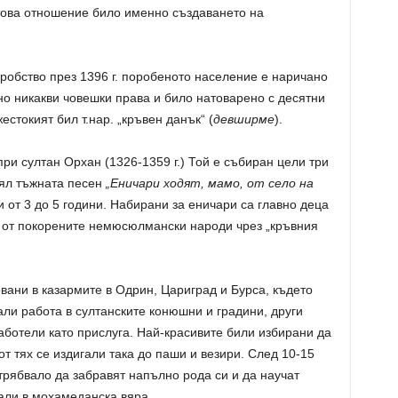
 това отношение било именно създаването на
робство през 1396 г. поробеното население е наричано
тно никакви човешки права и било натоварено с десятни
естокият бил т.нар. „кръвен данък“ (
девширме
).
при султан Орхан (1326-1359 г.) Той е събиран цели три
пял тъжната песен
„Еничари ходят, мамо, от село на
 от 3 до 5 години. Набирани за еничари са главно деца
и от покорените немюсюлмански народи чрез „кръвния
рвани в казармите в Одрин, Цариград и Бурса, където
ли работа в султанските конюшни и градини, други
работели като прислуга. Най-красивите били избирани да
от тях се издигали така до паши и везири. След 10-15
рябвало да забравят напълно рода си и да научат
вали в мохамеданска вяра.