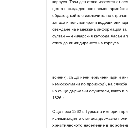
корпуса. Този ден става известен от ос
целта е създаден нов наемен армейски 
образец, който е изключително отричан
запаса и пенсионирани водещи еничари.
свеждане на надеждна информация за 
султан — еничарския кетхюда Хасан ага
стига до ликвидирането на корпуса.
войник), също йеничери/йеничари и ян
немюсюлмани по произход), на служба
но също държавни служители, както и р
1826 г.
Още през 1362 г. Турската империя при
ислямизацията станала държавна полит
християнското население в поробен