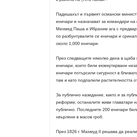
Падишахът и първият османски министъ
еничари и назначават за командири н
Мехмед Паша и Ибрахим ага с предвари
по разбунтувалите се еничари и сринал
около 1,000 еничари.
През следващите няколко дена в щаба 
еничари, които били екзекутирвани нез
еничари потърсили сигурност в близката
там и като подпалили растителността от
За публично назидание, както и за публ
реформи, останалите живи главатари на
публично. Последните 200 еничари били
хвърлени в масов гроб.
През 1826 г. Махмуд II решава да реал