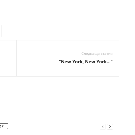
Следваща статия
"New York, New York…"
ОР