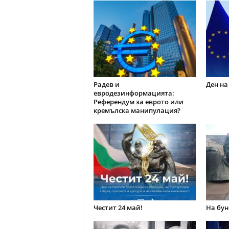
Радев и
Ден на
евродезинформацията:
Референдум за еврото или
кремълска манипулация?
Честит 24 май!
На бун