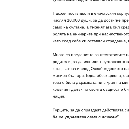
Накрая постъпвали в еничарския корпус
числял 10,000 души, за да достигне пре
само на султана, а техният ага бил ср
ролята на еничарите при насилственот
като след себе си оставяли страдание, 
Много са преданията за жестокостите н
родители, за да изпълнят султанската 
кръв, затова и след Освобождението н
милион българи. Една обезкървена, ос
това е била държавата ни в края на ми
кръвният данък по своята същност е б
нация.
Турците, за да оправдаят действията си
да се управлява само с ятаган”.