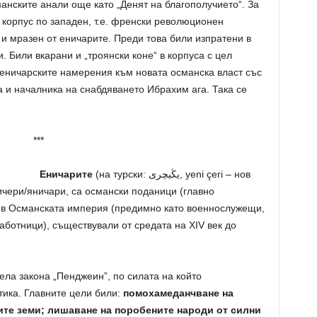
манските анали още като „Денят на благополучието“. За
корпус по западен, т.е. френски революционен
 и мразен от еничарите. Преди това били изпратени в
 Били вкарани и „троянски коне“ в корпуса с цел
еничарските намерения към новата османска власт със
 и началника на снабдяването Ибрахим ага. Така се
***
Еничарите
(на турски:
يڭيچرى
, yeni çeri – нов
ичери/яничари, са османски поданици (главно
 в Османската империя (предимно като военнослужещи,
аботници), съществували от средата на XIV век до
ела закона „Пенджеин”, по силата на който
ика. Главните цели били:
помохамеданчване на
ите земи; лишаване на поробените народи от силни