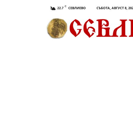
C
СЕВЛИЕВО
СЪБОТА, АВГУСТ 8, 20
22.7
С
е
в
л
и
е
в
о
.
c
o
m