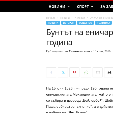
НОВИНИ
СПОРТ
ЗА ЗА
Начало
Новини
История
Бунтът на еничари
НОВИНИ
ИСТОРИЯ
ОБЩЕСТВО
ПОЛИТИКА
Бунтът на еничар
година
Публикувано от
Севлиево.com
-
15 юни, 2016
На 15 юни 1826 г. – преди 190 години е
еничарския ага Мехмеджи ага, който е 
се събира в двореца „Бейлербей“. Ше
Паша събират „опълчение“, а в действ
в района на „Ялъ Кьошк“.