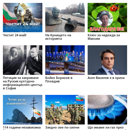
Честит 24 май!
На бунището на
Ключ за надежда за
историята
Максим
Петиция за закриване
Бойко Борисов в
Асен Василев е в криза
на Руския културно-
Пловдив
информационен център
в София
114 години независима
Заедно сме по-силни
Ще имаме ли газ през