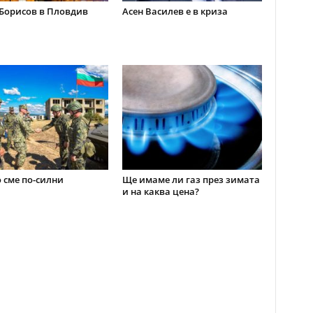
Борисов в Пловдив
Асен Василев е в криза
 сме по-силни
Ще имаме ли газ през зимата
и на каква цена?