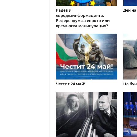
Радев и
Ден на
евродезинформацията:
Референдум за еврото или
кремълска манипулация?
Честит 24 май!
На бун