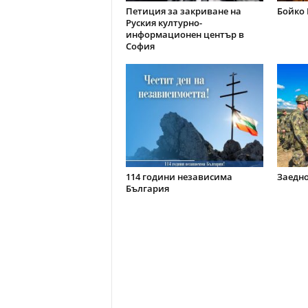
Петиция за закриване на
Бойко 
Руския културно-
информационен център в
София
114 години независима
Заедно
България