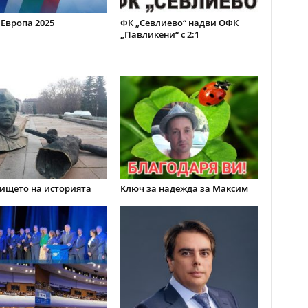
 Европа 2025
ФК „Севлиево“ надви ОФК
„Павликени“ с 2:1
ището на историята
Ключ за надежда за Максим