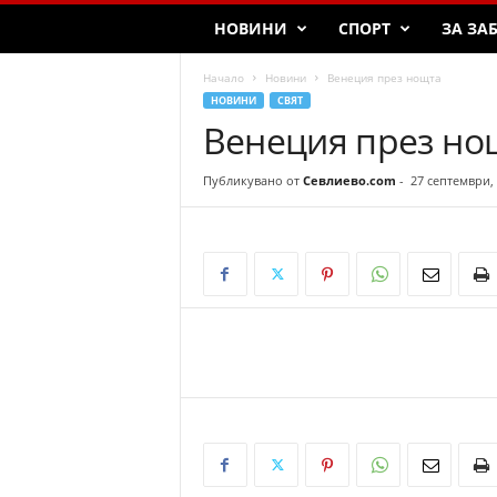
НОВИНИ
СПОРТ
ЗА ЗА
Начало
Новини
Венеция през нощта
НОВИНИ
СВЯТ
Венеция през но
Публикувано от
Севлиево.com
-
27 септември,