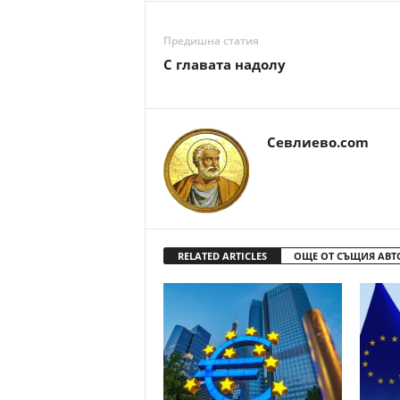
Предишна статия
С главата надолу
Севлиево.com
RELATED ARTICLES
ОЩЕ ОТ СЪЩИЯ АВТ