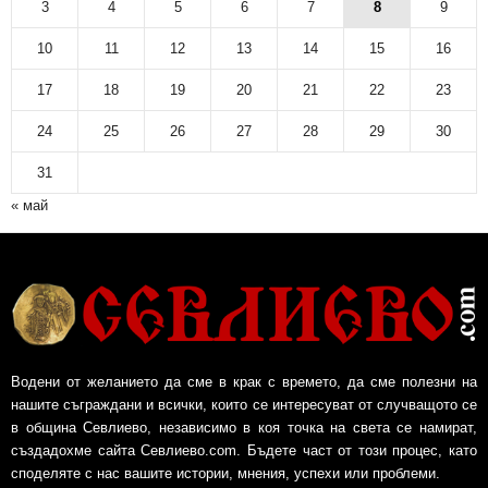
3
4
5
6
7
8
9
10
11
12
13
14
15
16
17
18
19
20
21
22
23
24
25
26
27
28
29
30
31
« май
Водени от желанието да сме в крак с времето, да сме полезни на
нашите съграждани и всички, които се интересуват от случващото се
в община Севлиево, независимо в коя точка на света се намират,
създадохме сайта Севлиево.com. Бъдете част от този процес, като
споделяте с нас вашите истории, мнения, успехи или проблеми.