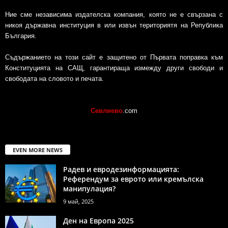
Ние сме независима издателска компания, която не е свързана с
никоя държавна институция в или извън териториятя на Република
България.
Съдържанието на този сайт е защитено от Първата поправка към
Конституцията на САЩ, гарантираща измежду други свободи и
свободата на словото и печата.
Севлиево
.com
EVEN MORE NEWS
Радев и евродезинформацията:
Референдум за еврото или кремълска
манипулация?
9 май, 2025
Ден на Европа 2025