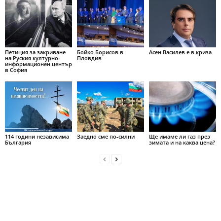
Петиция за закриване
Бойко Борисов в
Асен Василев е в криза
на Руския културно-
Пловдив
информационен център
в София
114 години независима
Заедно сме по-силни
Ще имаме ли газ през
България
зимата и на каква цена?