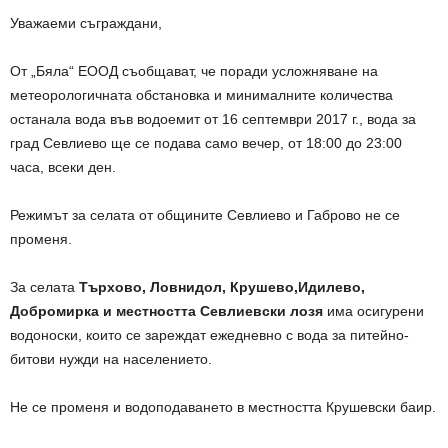
Уважаеми съграждани,
От „Бяла“ ЕООД съобщават, че поради усложняване на
метеорологичната обстановка и минималните количества
останала вода във водоемит от 16 септември 2017 г., вода за
град Севлиево ще се подава само вечер, от 18:00 до 23:00
часа, всеки ден.
Режимът за селата от общините Севлиево и Габрово не се
променя.
За селата
Търхово, Ловнидол, Крушево,Идилево,
Добромирка и местността
Севлиевски лозя
има осигурени
водоноски, които се зареждат ежедневно с вода за питейно-
битови нужди на населението.
Не се променя и водоподаването в местността Крушевски баир.