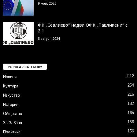
9 май, 2025
ФК „Севлиево“ надви ОФК „Павликени“ с
2:1
8 август, 2024
POPULAR CATEGORY
1112
Новини
254
Култура
216
Изкуство
182
История
165
Общество
156
За Забава
156
Политика