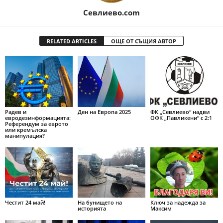
Севлиево.com
RELATED ARTICLES
ОЩЕ ОТ СЪЩИЯ АВТОР
Радев и
Ден на Европа 2025
ФК „Севлиево“ надви
евродезинформацията:
ОФК „Павликени“ с 2:1
Референдум за еврото
или кремълска
манипулация?
Честит 24 май!
На бунището на
Ключ за надежда за
историята
Максим