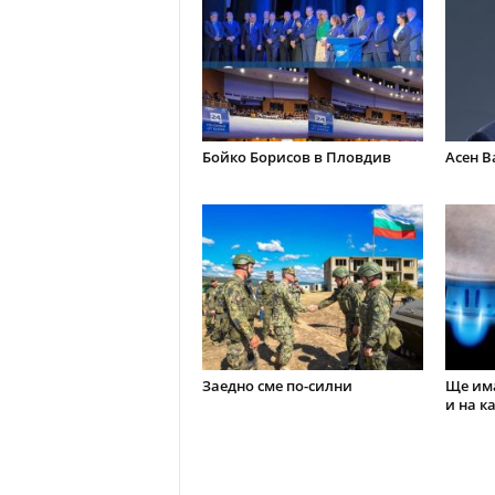
Бойко Борисов в Пловдив
Асен В
Заедно сме по-силни
Ще има
и на к