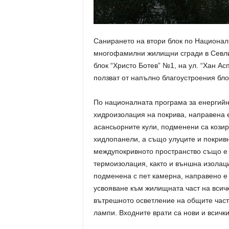
Санирането на втори блок по Национал
многофамилни жилищни сгради в Севлие
блок “Христо Ботев” №1, на ул. “Хан Ас
ползват от напълно благоустроения бло
По националната програма за енергийн
хидроизолация на
покрива, направена 
асансьорните кули, подменени са козир
хидлопанели, а също улуците и покрив
междупокривното пространство също е 
термоизолация, както и външна изолац
подменена с пет камерна, направено е
усвояване към жилищната част на всичк
вътрешното осветление на общите част
лампи. Входните врати са нови и всичк