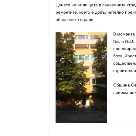
Цената на жилищата в санираните сград
ремонтите, което е допълнително преи
обновените сгради.
В момента 
№1 и №10 в
проектиране
блок „Хрис
обществена
строителст
Община Сев
приема док