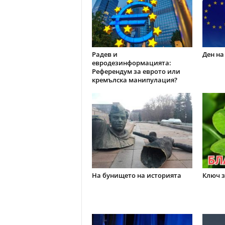
Радев и
Ден на
евродезинформацията:
Референдум за еврото или
кремълска манипулация?
На бунището на историята
Ключ з