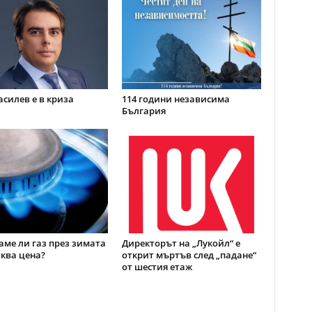
асилев е в криза
114 години независима
България
ме ли газ през зимата
Директорът на „Лукойл“ е
аква цена?
открит мъртъв след „падане“
от шестия етаж