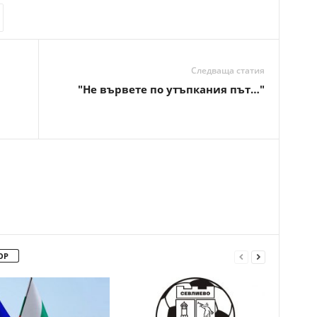
Следваща статия
"Не вървете по утъпкания път…"
ОР