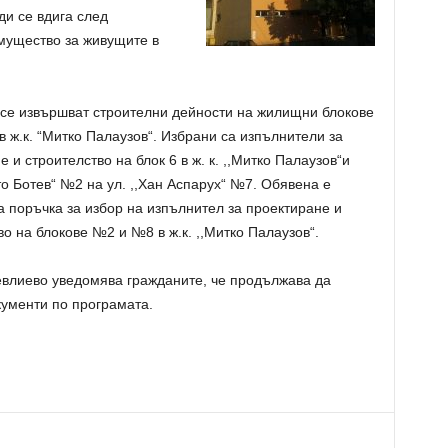
и се вдига след
мущество за живущите в
се извършват строителни дейности на жилищни блокове
 ж.к. “Митко Палаузов“. Избрани са изпълнители за
 и строителство на блок 6 в ж. к. ,,Митко Палаузов“и
то Ботев“ №2 на ул. ,,Хан Аспарух“ №7. Обявена е
 поръчка за избор на изпълнител за проектиране и
во на блокове №2 и №8 в ж.к. ,,Митко Палаузов“.
лиево уведомява гражданите, че продължава да
ументи по програмата.