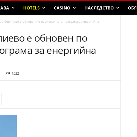
БАВА
HOTELS
CASINO
НАСЛЕДСТВО
ОБЯ
к в Севлиево е обновен по националната програма за енергийна
лиево е обновен по
ограма за енергийна
1322