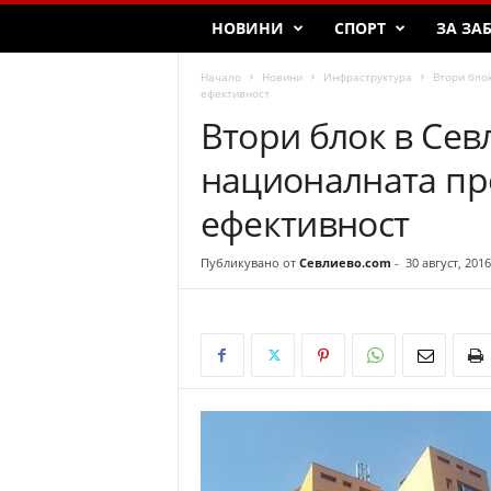
НОВИНИ
СПОРТ
ЗА ЗА
Начало
Новини
Инфраструктура
Втори бло
ефективност
Втори блок в Сев
националната пр
ефективност
Публикувано от
Севлиево.com
-
30 август, 2016