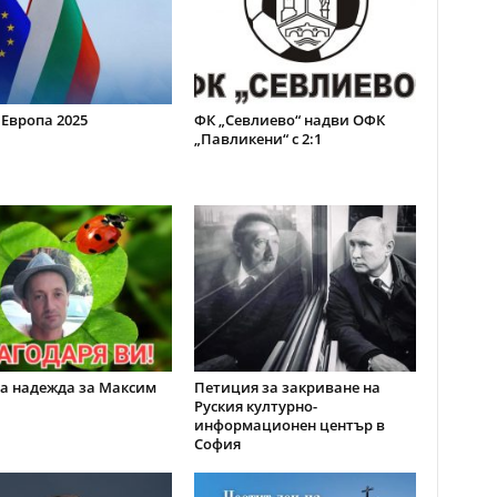
 Европа 2025
ФК „Севлиево“ надви ОФК
„Павликени“ с 2:1
а надежда за Максим
Петиция за закриване на
Руския културно-
информационен център в
София