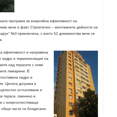
ната програма за енергийна ефективност на
во вече е факт. Строително – монтажните дейности на
парух“ №3 приключиха, с което 52 домакинства вече се
к.
а ефективност е направена
е хидро и термоизолация на
ките над терасите с нови
ните ламарини. В
поставена хидро и
ия. Цялата дограма е
 цялостно остъкляване и
и тераси, сменено е
и с енергоспестяващи
и общи части са боядисани.