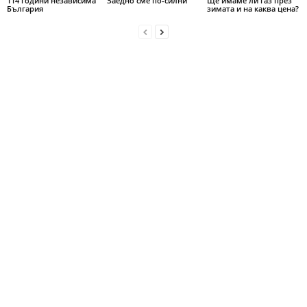
114 години независима
Заедно сме по-силни
Ще имаме ли газ през
България
зимата и на каква цена?