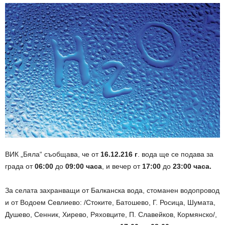
ВИК „Бяла“ съобщава, че от
16.12.216 г
. вода ще се подава за
града от
06:00
до
09:00 часа
, и вечер от
17:00
до
23:00 часа.
За селата захранващи от Балканска вода, стоманен водопровод
и от Водоем Севлиево: /Стоките, Батошево, Г. Росица, Шумата,
Душево, Сенник, Хирево, Ряховците, П. Славейков, Кормянско/,