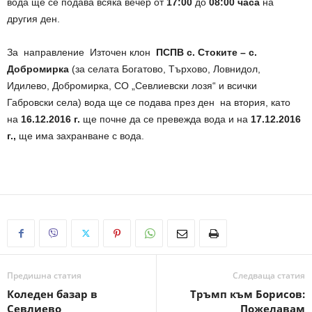
вода ще се подава всяка вечер от
17:00
до
08:00
часа
на
другия ден.
За направление Източен клон
ПСПВ с. Стоките – с.
Добромирка
(за селата Богатово, Търхово, Ловнидол,
Идилево, Добромирка, СО „Севлиевски лозя“ и всички
Габровски села) вода ще се подава през ден на втория, като
на
16.12.2016 г.
ще почне да се превежда вода и на
17
.12.2016
г.,
ще има захранване с вода.
Предишна статия
Следваща статия
Коледен базар в
Тръмп към Борисов:
Севлиево
Пожелавам