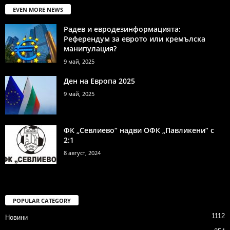
EVEN MORE NEWS
Радев и евродезинформацията:
Референдум за еврото или кремълска
манипулация?
9 май, 2025
Ден на Европа 2025
9 май, 2025
ФК „Севлиево“ надви ОФК „Павликени“ с
2:1
8 август, 2024
POPULAR CATEGORY
1112
Новини