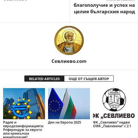
благополучие и успех на
целия българския народ
Севлиево.com
RELATED ARTICLES
ОЩЕ ОТ СЪЩИЯ АВТОР
Радев и
Ден на Европа 2025
ФК „Севлиево“ надви
евродезинформацията:
ОФК „Павликени“ с 2:1
Референдум за еврото
или кремълска
манипулация?