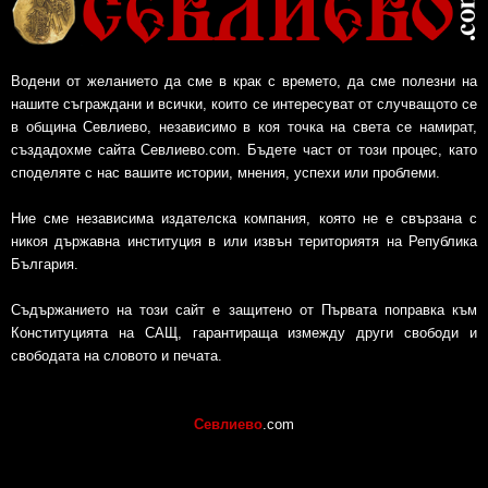
Водени от желанието да сме в крак с времето, да сме полезни на
нашите съграждани и всички, които се интересуват от случващото се
в община Севлиево, независимо в коя точка на света се намират,
създадохме сайта Севлиево.com. Бъдете част от този процес, като
споделяте с нас вашите истории, мнения, успехи или проблеми.
Ние сме независима издателска компания, която не е свързана с
никоя държавна институция в или извън териториятя на Република
България.
Съдържанието на този сайт е защитено от Първата поправка към
Конституцията на САЩ, гарантираща измежду други свободи и
свободата на словото и печата.
Севлиево
.com