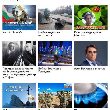
Честит 24 май!
На бунището на
Ключ за надежда за
историята
Максим
Петиция за закриване
Бойко Борисов в
Асен Василев е в криза
на Руския културно-
Пловдив
информационен център
в София