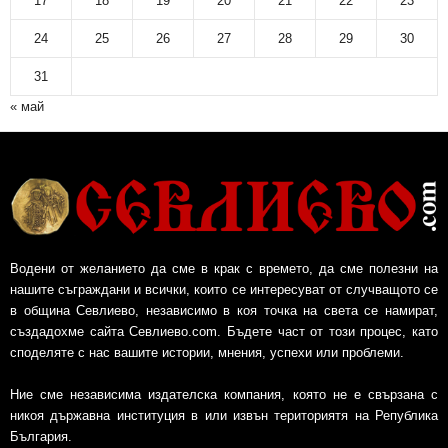
17
18
19
20
21
22
23
24
25
26
27
28
29
30
31
« май
Водени от желанието да сме в крак с времето, да сме полезни на
нашите съграждани и всички, които се интересуват от случващото се
в община Севлиево, независимо в коя точка на света се намират,
създадохме сайта Севлиево.com. Бъдете част от този процес, като
споделяте с нас вашите истории, мнения, успехи или проблеми.
Ние сме независима издателска компания, която не е свързана с
никоя държавна институция в или извън териториятя на Република
България.