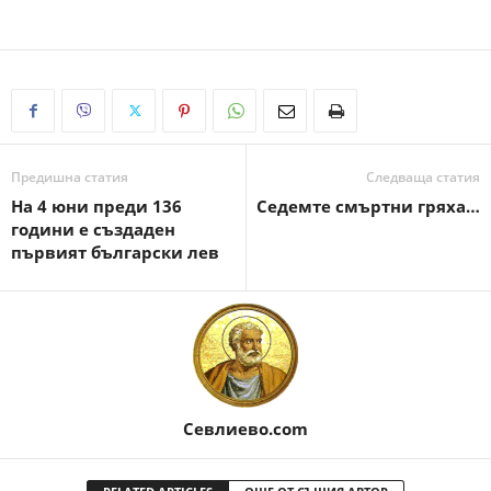
Предишна статия
Следваща статия
На 4 юни преди 136
Седемте смъртни гряха…
години е създаден
първият български лев
Севлиево.com