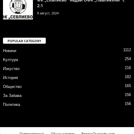
2:1
8 август, 2024
POPULAR CATEGORY
1112
Новини
254
Култура
216
Изкуство
182
История
165
Общество
156
За Забава
156
Политика
Поверителност
Общи условия
ВеликоТърново.com