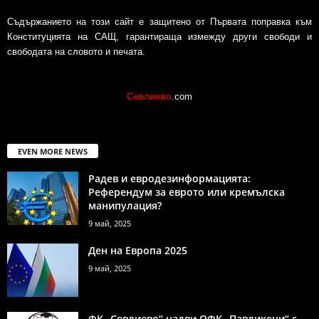
Съдържанието на този сайт е защитено от Първата поправка към
Конституцията на САЩ, гарантираща измежду други свободи и
свободата на словото и печата.
Севлиево
.com
EVEN MORE NEWS
Радев и евродезинформацията:
Референдум за еврото или кремълска
манипулация?
9 май, 2025
Ден на Европа 2025
9 май, 2025
ФК „Севлиево“ надви ОФК „Павликени“ с