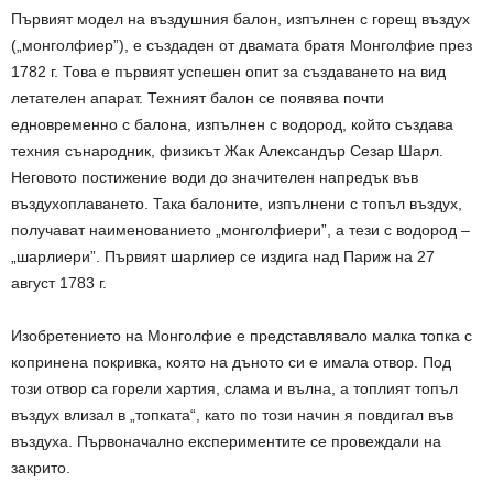
Първият модел на въздушния балон, изпълнен с горещ въздух
(„монголфиер”), е създаден от двамата братя Монголфие през
1782 г. Това е първият успешен опит за създаването на вид
летателен апарат. Техният балон се появява почти
едновременно с балона, изпълнен с водород, който създава
техния сънародник, физикът Жак Александър Сезар Шарл.
Неговото постижение води до значителен напредък във
въздухоплаването. Така балоните, изпълнени с топъл въздух,
получават наименованието „монголфиери”, а тези с водород –
„шарлиери”. Първият шарлиер се издига над Париж на 27
август 1783 г.
Изобретението на Монголфие е представлявало малка топка с
копринена покривка, която на дъното си е имала отвор. Под
този отвор са горели хартия, слама и вълна, а топлият топъл
въздух влизал в „топката“, като по този начин я повдигал във
въздуха. Първоначално експериментите се провеждали на
закрито.