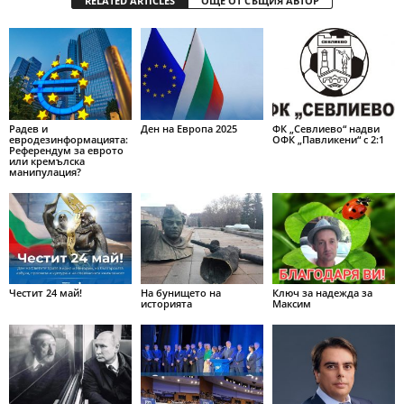
RELATED ARTICLES
ОЩЕ ОТ СЪЩИЯ АВТОР
Радев и
Ден на Европа 2025
ФК „Севлиево“ надви
евродезинформацията:
ОФК „Павликени“ с 2:1
Референдум за еврото
или кремълска
манипулация?
Честит 24 май!
На бунището на
Ключ за надежда за
историята
Максим