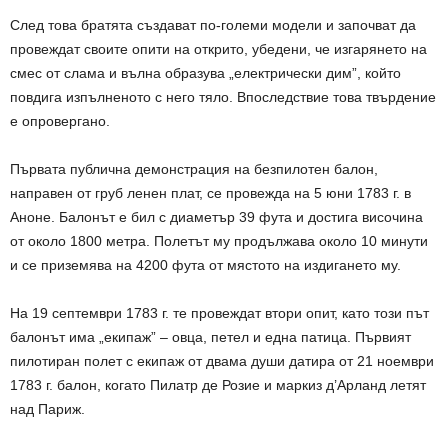
След това братята създават по-големи модели и започват да
провеждат своите опити на открито, убедени, че изгарянето на
смес от слама и вълна образува „електрически дим”, който
повдига изпълненото с него тяло. Впоследствие това твърдение
е опровергано.
Първата публична демонстрация на безпилотен балон,
направен от груб ленен плат, се провежда на 5 юни 1783 г. в
Аноне. Балонът е бил с диаметър 39 фута и достига височина
от около 1800 метра. Полетът му продължава около 10 минути
и се приземява на 4200 фута от мястото на издигането му.
На 19 септември 1783 г. те провеждат втори опит, като този път
балонът има „екипаж” – овца, петел и една патица. Първият
пилотиран полет с екипаж от двама души датира от 21 ноември
1783 г. балон, когато Пилатр де Розие и маркиз д’Арланд летят
над Париж.