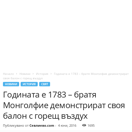
Начало
Новини
История
Годината е 1783 – братя Монголфие демонстрират
своя балон с горещ въздух
НОВИНИ
ИСТОРИЯ
СВЯТ
Годината е 1783 – братя
Монголфие демонстрират своя
балон с горещ въздух
Публикувано от
Севлиево.com
-
4 юни, 2016
1695