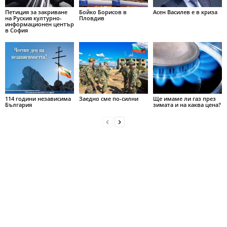
Петиция за закриване
Бойко Борисов в
Асен Василев е в криза
на Руския културно-
Пловдив
информационен център
в София
114 години независима
Заедно сме по-силни
Ще имаме ли газ през
България
зимата и на каква цена?