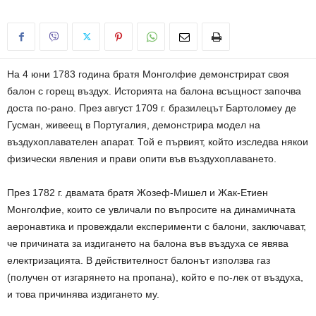
На 4 юни 1783 година братя Монголфие демонстрират своя
балон с горещ въздух. Историята на балона всъщност започва
доста по-рано. През август 1709 г. бразилецът Бартоломеу де
Гусман, живеещ в Португалия, демонстрира модел на
въздухоплавателен апарат. Той е първият, който изследва някои
физически явления и прави опити във въздухоплаването.
През 1782 г. двамата братя Жозеф-Мишел и Жак-Етиен
Монголфие, които се увличали по въпросите на динамичната
аеронавтика и провеждали експерименти с балони, заключават,
че причината за издигането на балона във въздуха се явява
електризацията. В действителност балонът използва газ
(получен от изгарянето на пропана), който е по-лек от въздуха,
и това причинява издигането му.