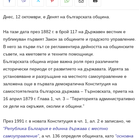
Днес, 12 октомври, е Денят на българската община.
На тази дата през 1882 г. в брой 117 на Държавен вестник е
публикуван първият Закон за общините и градското управление.
В него за първи път се регламентира дейността на общинските
съвети, на кметовете и техните помощници.
Българската община играе важна роля през различните
исторически периоди от развитието на държавата. Идеята за
установяване и разгръщане на местното самоуправление е
заложена още в първата демократична Конституция на
самостоятелната българска държава – Търновската, приета на
16 април 1879 г. Глава 1, чл. 3 – “Територията административно
се дели на окръжия, околии и общини.”
През 1991 г. в новата Конституция в чл. 1, ал. 2 е записано, че
“Република България е единна държава с местно
самоуправление”
, а чл. 136 определя общината, като
“основна