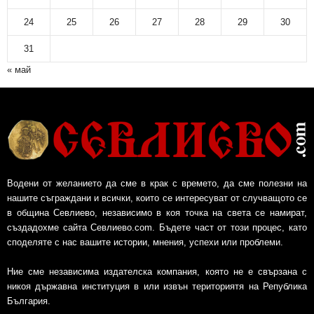
24
25
26
27
28
29
30
31
« май
Водени от желанието да сме в крак с времето, да сме полезни на
нашите съграждани и всички, които се интересуват от случващото се
в община Севлиево, независимо в коя точка на света се намират,
създадохме сайта Севлиево.com. Бъдете част от този процес, като
споделяте с нас вашите истории, мнения, успехи или проблеми.
Ние сме независима издателска компания, която не е свързана с
никоя държавна институция в или извън териториятя на Република
България.