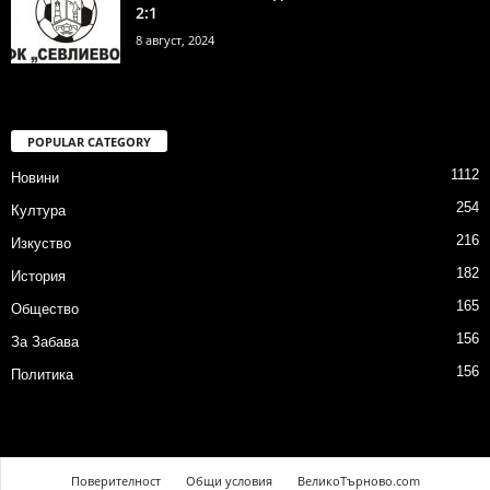
2:1
8 август, 2024
POPULAR CATEGORY
1112
Новини
254
Култура
216
Изкуство
182
История
165
Общество
156
За Забава
156
Политика
Поверителност
Общи условия
ВеликоТърново.com