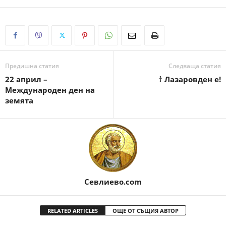
Предишна статия
Следваща статия
22 април –
† Лазаровден е!
Международен ден на
земята
Севлиево.com
RELATED ARTICLES
ОЩЕ ОТ СЪЩИЯ АВТОР