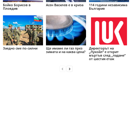
Бойко Борисов в
Асен Василев е в криза
114 години независима
Пловдив
България
Заедно сме по-силни
Ще имаме ли газ през
Директорът на
зимата и на каква цена?
„Лукойл“ е открит
мъртъв след „падане“
от шестия етаж