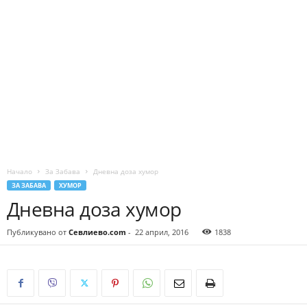
Начало
За Забава
Дневна доза хумор
ЗА ЗАБАВА
ХУМОР
Дневна доза хумор
Публикувано от
Севлиево.com
-
22 април, 2016
1838