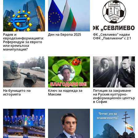
Радев и
Ден на Европа 2025
ФК „Севлиево“ надви
евродезинформацията:
ОФК „Павликени“ с 2:1
Референдум за еврото
или кремълска
манипулация?
На бунището на
Ключ за надежда за
Петиция за закриване
историята
Максим
на Руския културно-
информационен център
в София