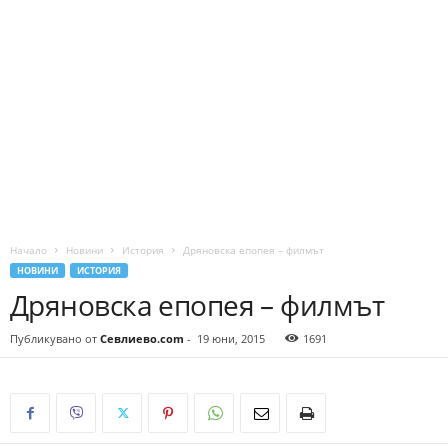
Начало
Новини
История
Дряновска епопея – филмът
НОВИНИ
ИСТОРИЯ
Дряновска епопея – филмът
Публикувано от
Севлиево.com
-
19 юни, 2015
1691