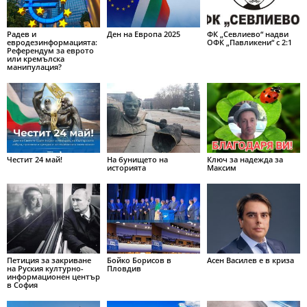
Радев и
Ден на Европа 2025
ФК „Севлиево“ надви
евродезинформацията:
ОФК „Павликени“ с 2:1
Референдум за еврото
или кремълска
манипулация?
Честит 24 май!
На бунището на
Ключ за надежда за
историята
Максим
Петиция за закриване
Бойко Борисов в
Асен Василев е в криза
на Руския културно-
Пловдив
информационен център
в София