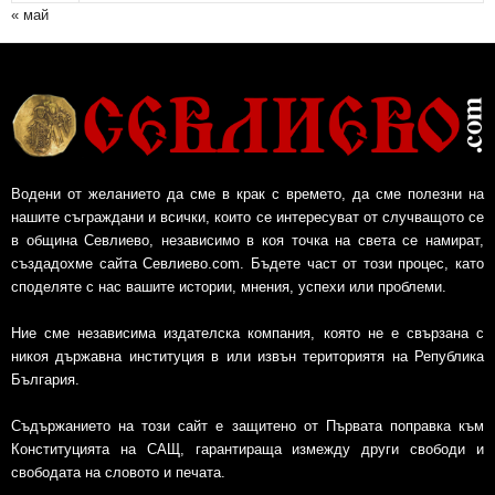
« май
Водени от желанието да сме в крак с времето, да сме полезни на
нашите съграждани и всички, които се интересуват от случващото се
в община Севлиево, независимо в коя точка на света се намират,
създадохме сайта Севлиево.com. Бъдете част от този процес, като
споделяте с нас вашите истории, мнения, успехи или проблеми.
Ние сме независима издателска компания, която не е свързана с
никоя държавна институция в или извън териториятя на Република
България.
Съдържанието на този сайт е защитено от Първата поправка към
Конституцията на САЩ, гарантираща измежду други свободи и
свободата на словото и печата.