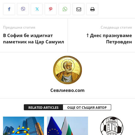
Предишна статия
Следваща статия
В София бе издигнат
† Днес празнуваме
паметник на Цар Самуил
Петровден
Севлиево.com
RELATED ARTICLES
ОЩЕ ОТ СЪЩИЯ АВТОР