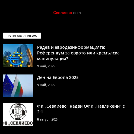
Севлиево
.com
EVEN MORE NEWS
Радев и евродезинформацията:
Референдум за еврото или кремълска
манипулация?
9 май, 2025
Ден на Европа 2025
9 май, 2025
ФК „Севлиево“ надви ОФК „Павликени“ с
2:1
8 август, 2024