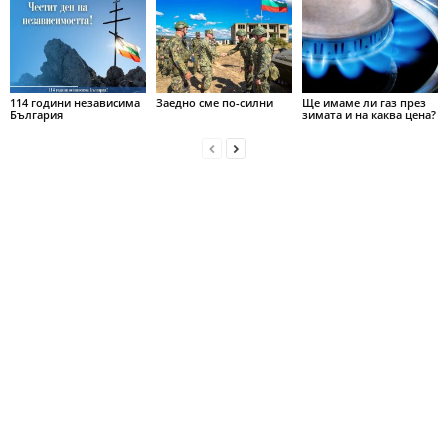
114 години независима
Заедно сме по-силни
Ще имаме ли газ през
България
зимата и на каква цена?