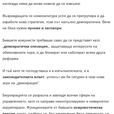
изглежда няма да може повече да се измъкне.
Възраждащата се номенклатура успя да се прегрупира и да
изработи нова стратегия, този път напълно демократична. Вече
не бяха нужни
пучове и заговори
.
Бившите комунисти трябваше само да се представят като
„
демократична опозиция
„, защитаваща интересите на
обикновените хора, и да блокират или саботират всяка друга
реформа.
И тъй като те господстваха и в изпълнителната, и в
законодателната власт
, успехът им бе сигурен в тази нова
игра на „демокрация“.
Бюрокрацията се разрасна и завладя всички сфери на
управлението, като го направи неконтролируемо и невероятно
корумпирано. Функционерите от бившата
комунистическа
партия
, които, разбира се, без изключение бяха демократи, се