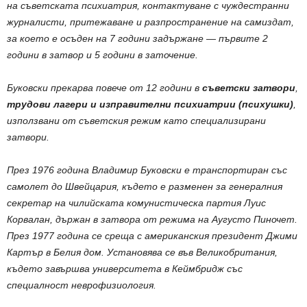
на съветската психиатрия, контактуване с чуждестранни
журналисти, притежаване и разпространение на самиздат,
за което е осъден на 7 години задържане — първите 2
години в затвор и 5 години в заточение.
Буковски прекарва повече от 12 години в
съветски затвори
,
трудови лагери и изправителни психиатрии (психушки)
,
използвани от съветския режим като специализирани
затвори.
През 1976 година Владимир Буковски е транспортиран със
самолет до Швейцария, където е разменен за генералния
секретар на чилийската комунистическа партия Луис
Корвалан, държан в затвора от режима на Аугусто Пиночет.
През 1977 година се среща с американския президент Джими
Картър в Белия дом. Установява се във Великобритания,
където завършва университета в Кеймбридж със
специалност неврофизиология.