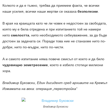
Колкото и да е тъжно, трябва да приемем факта, че всички
наши усилия, всички наши жертви се оказаха
безполезни
.
В края на краищата като че ли човек е недостоен за свободата,
която му е била отредена и при изпитанието той не намери
нито
смелостта
, нито необходимото себеуважение, за да бъде
достоен за задачата си. Поради това ние не станахме нито по-
добри, нито по-мъдри, нито по-чисти.
А и самото изпитание няма повече смисъл от което и да било
чудовищно земетресение
, което е избило стотици милиони
хора.
Владимир Буковски, Един дисидент сред архивите на Кремъл
Измамата на века: операция „перестройка“
Владимир Буковски