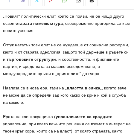
„Новият“ политически елит, който се появи, не бе нищо друго
освен
старата номенклатура
, своевременно пригодила се към
новите условия.
Оттук нататък този елит не се нуждаеше от социални реформи,
както и от старата идеология, защото той държеше в ръцете си
и
търговските структури
, и собствеността, и фиктивните
партии, и средствата за масово осведомяване, и
международните връзки с „приятелите“ до вчера.
Навлиза се в нова ера, тази на „
властта в сянка
„, когато вече
не може да се определи зад кого какво се крие и кой в служба
на какво е.
Ерата на клептокрацията (
управлението на крадците
–
управление, при което важните решения се вземат в интерес на
тесен кръг хора, които са на власт), от която страната, както