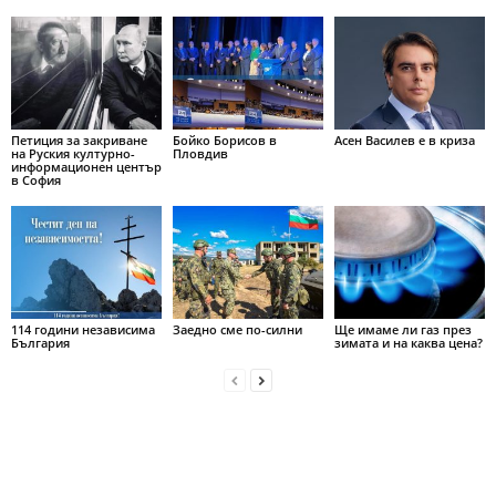
Петиция за закриване
Бойко Борисов в
Асен Василев е в криза
на Руския културно-
Пловдив
информационен център
в София
114 години независима
Заедно сме по-силни
Ще имаме ли газ през
България
зимата и на каква цена?