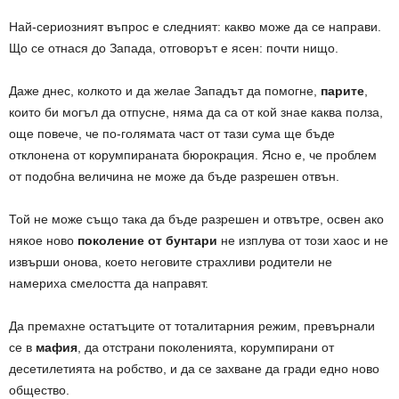
Най-сериозният въпрос е следният: какво може да се направи.
Що се отнася до Запада, отговорът е ясен: почти нищо.
Даже днес, колкото и да желае Западът да помогне,
парите
,
които би могъл да отпусне, няма да са от кой знае каква полза,
още повече, че по-голямата част от тази сума ще бъде
отклонена от корумпираната бюрокрация. Ясно е, че проблем
от подобна величина не може да бъде разрешен отвън.
Той не може също така да бъде разрешен и отвътре, освен ако
някое ново
поколение от бунтари
не изплува от този хаос и не
извърши онова, което неговите страхливи родители не
намериха смелостта да направят.
Да премахне остатъците от тоталитарния режим, превърнали
се в
мафия
, да отстрани поколенията, корумпирани от
десетилетията на робство, и да се захване да гради едно ново
общество.