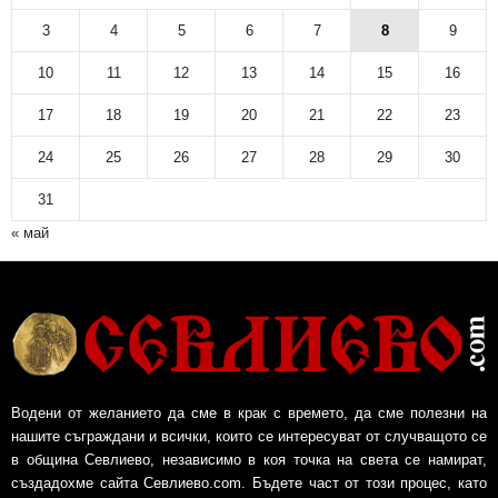
3
4
5
6
7
8
9
10
11
12
13
14
15
16
17
18
19
20
21
22
23
24
25
26
27
28
29
30
31
« май
Водени от желанието да сме в крак с времето, да сме полезни на
нашите съграждани и всички, които се интересуват от случващото се
в община Севлиево, независимо в коя точка на света се намират,
създадохме сайта Севлиево.com. Бъдете част от този процес, като