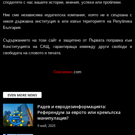
споделяте с нас вашите истории, мнения, успехи или проблеми.
Ние сме независима издателска компания, която не е свързана с
никоя държавна институция в или извън териториятя на Република
България.
Съдържанието на този сайт е защитено от Първата поправка към
Конституцията на САЩ, гарантираща измежду други свободи и
свободата на словото и печата.
Севлиево
.com
EVEN MORE NEWS
Радев и евродезинформацията:
Референдум за еврото или кремълска
манипулация?
9 май, 2025