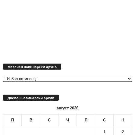
Месечен
новинарски
Месечен новинарски архив
архив
Дневен новинарски архив
август 2026
П
В
С
Ч
П
С
Н
1
2