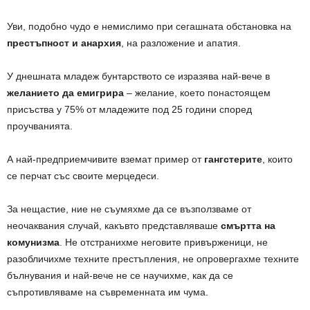
Уви, подобно чудо е немислимо при сегашната обстановка на
престъпност и анархия
, на разложение и апатия.
У днешната младеж бунтарството се изразява най-вече в
желанието да емигрира
– желание, което понастоящем
присъства у 75% от младежите под 25 години според
проучванията.
А най-предприемчивите вземат пример от
гангстерите
, които
се перчат със своите мерцедеси.
За нещастие, ние не съумяхме да се възползваме от
неочаквания случай, какъвто представляваше
смъртта на
комунизма
. Не отстранихме неговите привърженици, не
разобличихме техните престъпления, не опровергахме техните
бълнувания и най-вече не се научихме, как да се
съпротивляваме на съвременната им чума.