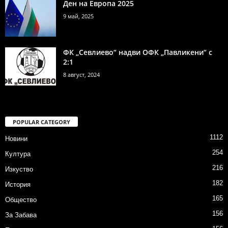
Ден на Европа 2025
9 май, 2025
ФК „Севлиево“ надви ОФК „Павликени“ с
2:1
8 август, 2024
POPULAR CATEGORY
1112
Новини
254
Култура
216
Изкуство
182
История
165
Общество
156
За Забава