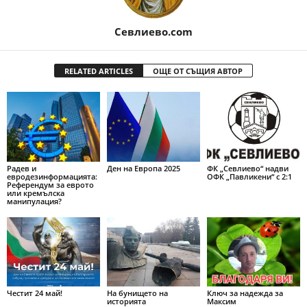
Севлиево.com
RELATED ARTICLES
ОЩЕ ОТ СЪЩИЯ АВТОР
Радев и
Ден на Европа 2025
ФК „Севлиево“ надви
евродезинформацията:
ОФК „Павликени“ с 2:1
Референдум за еврото
или кремълска
манипулация?
Честит 24 май!
На бунището на
Ключ за надежда за
историята
Максим