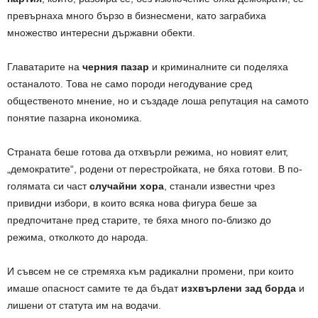
превърнаха много бързо в бизнесмени, като заграбиха
множество интересни държавни обекти.
Главатарите на
черния пазар
и криминалните си поделяха
останалото. Това не само породи негодувание сред
общественото мнение, но и създаде лоша репутация на самото
понятие пазарна икономика.
Страната беше готова да отхвърли режима, но новият елит,
„демократите“, родени от перестройката, не бяха готови. В по-
голямата си част
случайни хора
, станали известни чрез
привидни избори, в които всяка нова фигура беше за
предпочитане пред старите, те бяха много по-близко до
режима, отколкото до народа.
И съвсем не се стремяха към радикални промени, при които
имаше опасност самите те да бъдат
изхвърлени зад борда
и
лишени от статута им на водачи.