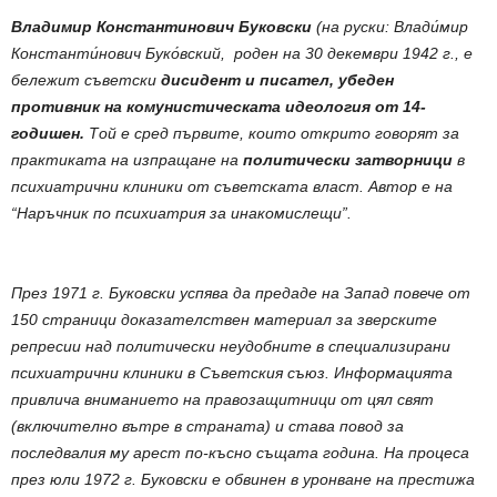
Владимир Константинович Буковски
(на руски: Влади́мир
Константи́нович Буко́вский, роден на 30 декември 1942 г., е
бележит съветски
дисидент и писател, убеден
противник на комунистическата идеология от 14-
годишен.
Той е сред първите, които открито говорят за
практиката на изпращане на
политически затворници
в
психиатрични клиники от съветската власт. Автор е на
“Наръчник по психиатрия за инакомислещи”.
През 1971 г. Буковски успява да предаде на Запад повече от
150 страници доказателствен материал за зверските
репресии над политически неудобните в специализирани
психиатрични клиники в Съветския съюз. Информацията
привлича вниманието на правозащитници от цял свят
(включително вътре в страната) и става повод за
последвалия му арест по-късно същата година. На процеса
през юли 1972 г. Буковски е обвинен в уронване на престижа