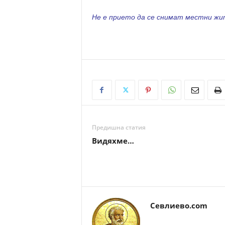
Не е прието да се снимат местни жи
Предишна статия
Видяхме…
Севлиево.com