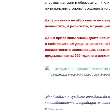
спортни, културни и образователни или
регистрираните вероизповедания и кога
Да припомним на обрязаните ни съ-г
ценностите, и религията, и традиция
Да им припомним геноцидните клане
и набиваните им деца на щикове, на
насилствената ислямизация, кръвния
продължение на 500 години и дано им
мюсулманин, следван от харема си в арабски
„Необходимо е чуждите граждани да 
законодателство и традиции, с които
страната.