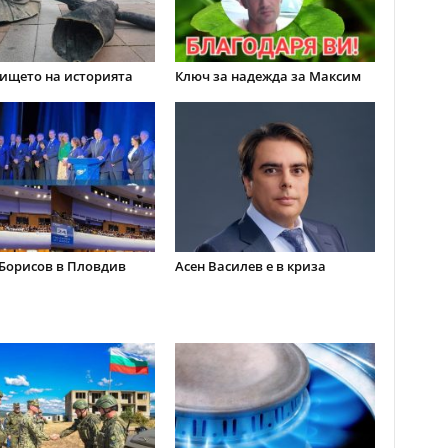
ището на историята
Ключ за надежда за Максим
Борисов в Пловдив
Асен Василев е в криза