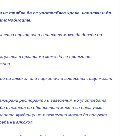
 не трябва да се употребява храна, напитки и да
автомобилите.
ество наркотично вещество може да доведе до
ещества в организма може да се приеме от
тици.
то на алкохол или наркотични вещества също могат
цензирани ресторанти и заведения, но употребата
ба с алкохол на обществени места са наказуеми.
аната чужденци не мюсюлмани могат да получат
еба на алкохол.