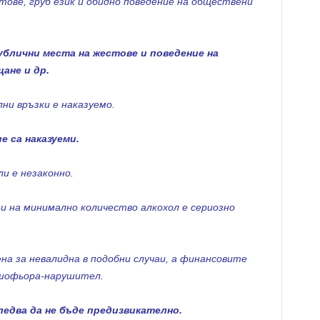
ове, груб език и обидно поведение на обществени
блични места на жестове и поведение на
ане и др.
ни връзки е наказуемо.
е са наказуеми.
и е незаконно.
и на минимално количество алкохол е сериозно
на за невалидна в подобни случаи, а финансовите
 шофьора-нарушител.
едва да не бъде предизвикателно.