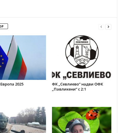
ОР
 Европа 2025
ФК „Севлиево“ надви ОФК
„Павликени“ с 2:1