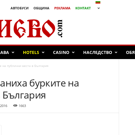
АВТОБУСИ
ОБЩИНА
РЕКЛАМА
КОНТАКТ
БАВА
HOTELS
CASINO
НАСЛЕДСТВО
ОБЯ
е на публични места в България
аниха бурките на
в България
 2016
1663