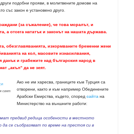
 други подобни прояви, в молитвените домове на
то със закон е установено друго.
раждани (за съжаление), че това моралът, и
та, а отсега нататък и законът на нашата държава.
та, обезглавяванията, изкормваните бременни жени
биванията на кол, масовите изнасилвания,
 данък и грабежите над българския народ в
ат „акъл“ да не зеят.
Ако не им харесва, границите към Турция са
отворени, както и към например Обединените
я свят
Арабски Емирства, където, според
сайта
на
Министерство на външните работи:
имат предвид редица особености в местното
 да се съобразяват по време на престоя си в