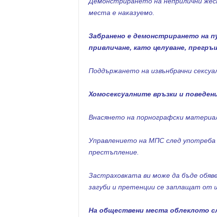
Демонстрирането на неприлични жест
места е наказуемо.
Забранено е демонстрирането на пу
привличане, като целуване, прегръщ
Поддържането на извънбрачни сексуал
Хомосексуалните връзки и поведени
Внасянето на порнографски материал
Управлението на МПС след употреба 
престъпление.
Застраховката ви може да бъде обяве
загуби и претенции се заплащат от
На обществени места облеклото сл