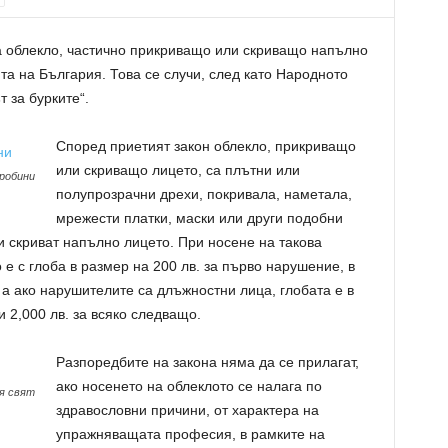
 облекло, частично прикриващо или скриващо напълно
та на България. Това се случи, след като Народното
 за бурките“.
Според приетият закон облекло, прикриващо
или скриващо лицето, са плътни или
 робини
полупрозрачни дрехи, покривала, наметала,
мрежести платки, маски или други подобни
и скриват напълно лицето. При носене на такова
е с глоба в размер на 200 лв. за първо нарушение, в
 а ако нарушителите са длъжностни лица, глобата е в
 2,000 лв. за всяко следващо.
Разпоредбите на закона няма да се прилагат,
ако носенето на облеклото се налага по
я свят
здравословни причини, от характера на
упражняващата професия, в рамките на