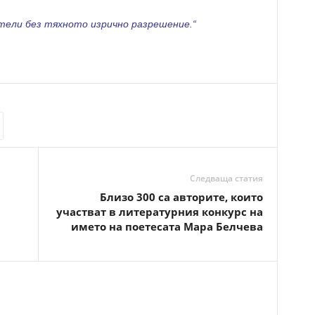
тели без тяхното изрично разрешение.“
Следваща статия
Близо 300 са авторите, които
участват в литературния конкурс на
името на поетесата Мара Белчева