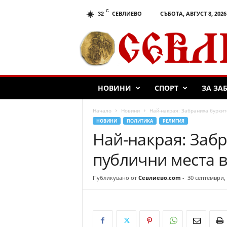
C
СЕВЛИЕВО
СЪБОТА, АВГУСТ 8, 2026
32
С
е
в
л
и
е
НОВИНИ
СПОРТ
ЗА ЗА
в
о
.
Начало
Новини
Най-накрая: Забраниха буркит
c
НОВИНИ
ПОЛИТИКА
РЕЛИГИЯ
o
Най-накрая: Забр
m
публични места 
Публикувано от
Севлиево.com
-
30 септември,