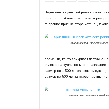
Парламентът днес забрани носенето на
лицето на публични места на територия
събрание прие на второ четене „Законът
Християнки в Ирак като секс
елементи, които прикриват частично ил
облекло на публично място наказанието 
размер на 1,500 лв. за всяко следващо,
размер на 500 лв. за първо нарушение и
оковани мюсулманки в арабски