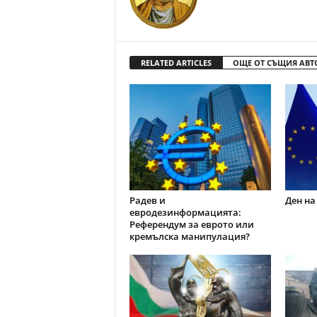
RELATED ARTICLES
ОЩЕ ОТ СЪЩИЯ АВТ
Радев и
Ден на
евродезинформацията:
Референдум за еврото или
кремълска манипулация?