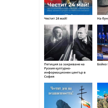
Честит 24 май!
На бун
Петиция за закриване на
Бойко 
Руския културно-
информационен център в
София