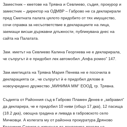
Заместник – кметове на Трявна и Севлиево, съдия, прокурор и
заместник – директор на ОДМВР – Габрово не са декларирали
пред Сметната палата цялото придобито от тях имущество,
сочи справка за несъответствие в декларациите на лица,
заемащи висши държавни длъжности, публикувана днес на
сайта на Палатата.
Зам. кметът на Севлиево Калина Георгиева не е декларирала,
че съпругът ѝ е придобил лек автомобил „Алфа ромео” 147.
Зам.кметицата на Трявна Мария Пенева не е посочила в
декларацията си , че съпругът ѝ е придобил дялове в
новоучредено дружество „МИНИМА ММ“ ЕООД, гр. Трявна.
Съдията от Районния съд в Габрово Пламен Денев е „забравил“
да декларира, че е придобил 10 ниви (общо 17 дка), 12 пасища
(18.2 дка), овощна градина и ливада в габровското село
Мичковци. А колегата му от районна прокуратура Дряново
Красимир Сариев е изпуснал да декларира доходи на