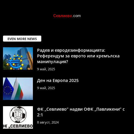
Севлиево
.com
EVEN MORE NEWS
Радев и евродезинформацията:
Референдум за еврото или кремълска
манипулация?
9 май, 2025
Ден на Европа 2025
9 май, 2025
ФК „Севлиево“ надви ОФК „Павликени“ с
2:1
8 август, 2024