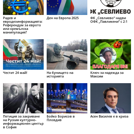
Радев и
Ден на Европа 2025
ФК „Севлиево“ надви
евродезинформацията:
ОФК „Павликени“ с 2:1
Референдум за еврото
или кремълска
манипулация?
Честит 24 май!
На бунището на
Ключ за надежда за
историята
Максим
Петиция за закриване
Бойко Борисов в
Асен Василев е в криза
на Руския културно-
Пловдив
информационен център
в София