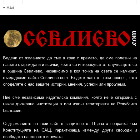
« май
Водени от желанието да сме в крак с времето, да сме полезни на
нашите съграждани и всички, които се интересуват от случващото се
в община Севлиево, независимо в коя точка на света се намират,
създадохме сайта Севлиево.com. Бъдете част от този процес, като
споделяте с нас вашите истории, мнения, успехи или проблеми.
Ние сме независима издателска компания, която не е свързана с
никоя държавна институция в или извън териториятя на Република
България.
Съдържанието на този сайт е защитено от Първата поправка към
Конституцията на САЩ, гарантираща измежду други свободи и
свободата на словото и печата.