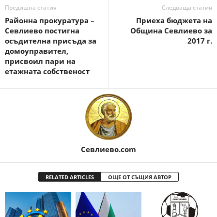
Предишна статия
Следваща статия
Районна прокуратура –
Приеха бюджета на
Севлиево постигна
Община Севлиево за
осъдителна присъда за
2017 г.
домоуправител,
присвоил пари на
етажната собственост
Севлиево.com
RELATED ARTICLES
ОЩЕ ОТ СЪЩИЯ АВТОР