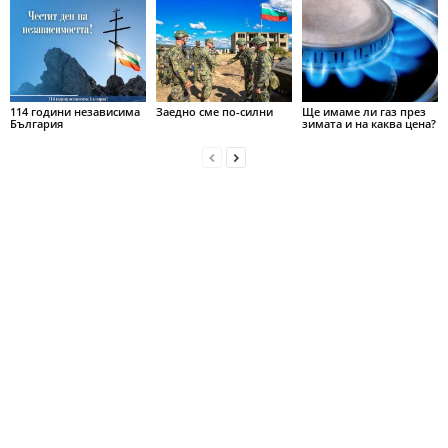
114 години независима
Заедно сме по-силни
Ще имаме ли газ през
България
зимата и на каква цена?