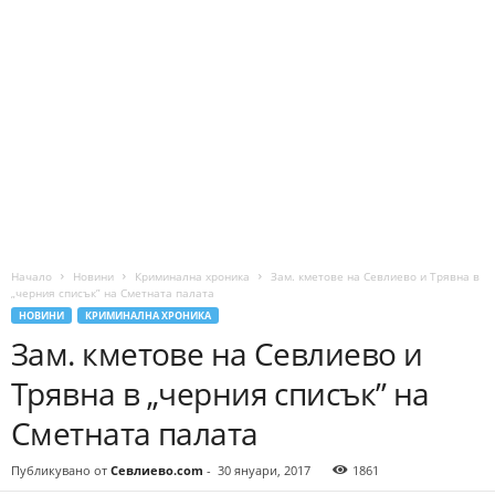
Начало
Новини
Криминална хроника
Зам. кметове на Севлиево и Трявна в
„черния списък” на Сметната палата
НОВИНИ
КРИМИНАЛНА ХРОНИКА
Зам. кметове на Севлиево и
Трявна в „черния списък” на
Сметната палата
Публикувано от
Севлиево.com
-
30 януари, 2017
1861