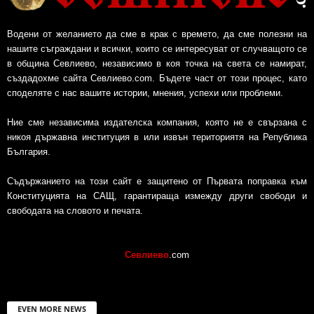
Водени от желанието да сме в крак с времето, да сме полезни на
нашите съграждани и всички, които се интересуват от случващото се
в община Севлиево, независимо в коя точка на света се намират,
създадохме сайта Севлиево.com. Бъдете част от този процес, като
споделяте с нас вашите истории, мнения, успехи или проблеми.
Ние сме независима издателска компания, която не е свързана с
никоя държавна институция в или извън териториятя на Република
България.
Съдържанието на този сайт е защитено от Първата поправка към
Конституцията на САЩ, гарантираща измежду други свободи и
свободата на словото и печата.
Севлиево
.com
EVEN MORE NEWS