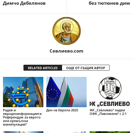
Димчо Дебелянов
без тютюнев дим
Севлиево.com
RELATED ARTICLES
ОЩЕ ОТ СЪЩИЯ АВТОР
Радев и
Ден на Европа 2025
ФК „Севлиево“ надви
евродезинформацията:
ОФК „Павликени“ с 2:1
Референдум за еврото
или кремълска
манипулация?