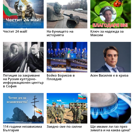
Честит 24 май!
На бунището на
Ключ за надежда за
историята
Максим
Петиция за закриване
Бойко Борисов в
Асен Василев е в криза
на Руския културно-
Пловдив
информационен център
в София
114 години независима
Заедно сме по-силни
Ще имаме ли газ през
България
зимата и на каква цена?