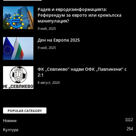
Радев и евродезинформацията:
Референдум за еврото или кремълска
манипулация?
9 май, 2025
Ден на Европа 2025
9 май, 2025
ФК „Севлиево“ надви ОФК „Павликени“ с
2:1
8 август, 2024
POPULAR CATEGORY
1112
Новини
254
Култура