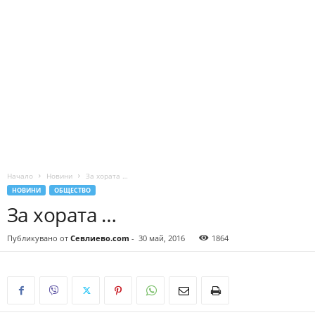
Начало
Новини
За хората …
НОВИНИ
ОБЩЕСТВО
За хората …
Публикувано от
Севлиево.com
-
30 май, 2016
1864