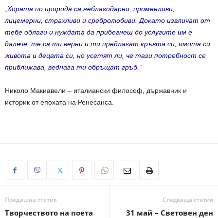
„Хората по природа са неблагодарни, променливи,
лицемерни, страхливи и сребролюбиви. Докато извличат от
тебе облаги и нуждата да прибегнеш до услугите им е
далече, те са ти верни и ти предлагат кръвта си, имота си,
живота и децата си, но усетят ли, че тази потребност се
приближава, веднага ти обръщат гръб.“
Николо Макиавели – италиански философ, държавник и
историк от епохата на Ренесанса.
Предишна статия
Следваща статия
Творчеството на поета
31 май – Световен ден