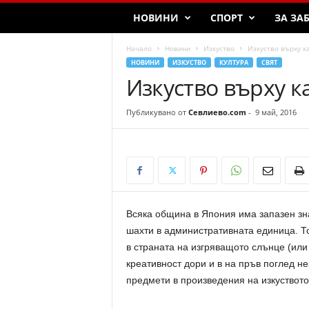
НОВИНИ
СПОРТ
ЗА ЗА
Начало
Новини
Изкуство
Изкуство върху 
НОВИНИ
ИЗКУСТВО
КУЛТУРА
СВЯТ
Изкуство върху 
Публикувано от
Севлиево.com
-
9 май, 2016
Всяка община в Япония има запазен зна
шахти в административната единица. Т
в страната на изгряващото слънце (или
креативност дори и в на пръв поглед н
предмети в произведения на изкуството