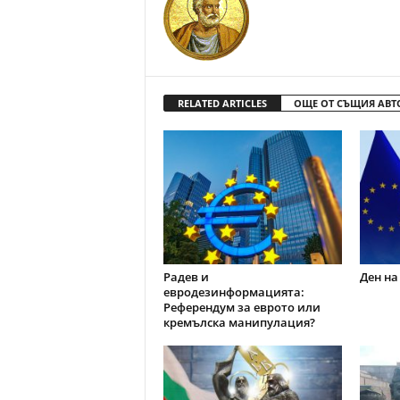
RELATED ARTICLES
ОЩЕ ОТ СЪЩИЯ АВТ
Радев и
Ден на
евродезинформацията:
Референдум за еврото или
кремълска манипулация?