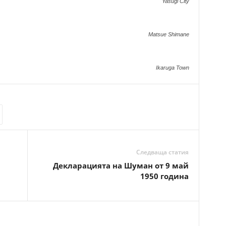
Yasugi City
Matsue Shimane
Ikaruga Town
Следваща статия
Декларацията на Шуман от 9 май
1950 година