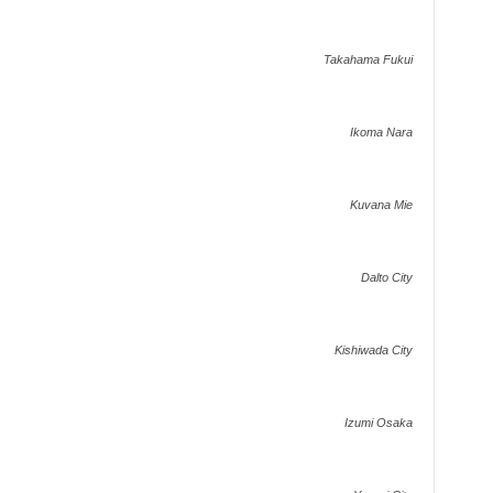
Takahama Fukui
Ikoma Nara
Kuvana Mie
Dalto City
Kishiwada City
Izumi Osaka