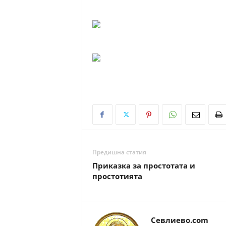
Предишна статия
Приказка за простотата и
простотията
Севлиево.com