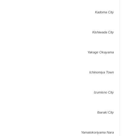
Kadoma City
Kishiwada City
Yakage Okayama
Ichinomiya Town
Izumisno City
Ibaraki City
Yamatokoriyama Nara