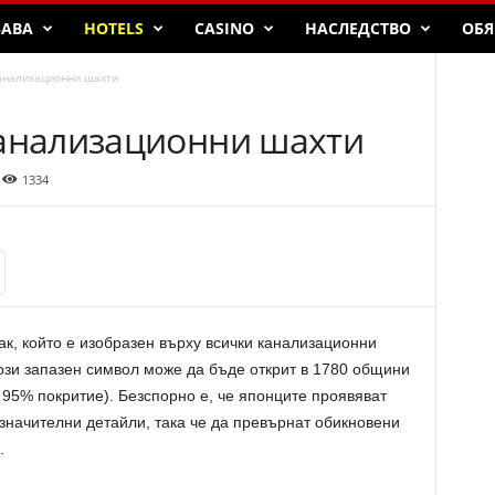
БАВА
HOTELS
CASINO
НАСЛЕДСТВО
ОБЯ
канализационни шахти
канализационни шахти
1334
к, който е изобразен върху всички канализационни
ози запазен символ може да бъде открит в 1780 общини
 95% покритие). Безспорно е, че японците проявяват
езначителни детайли, така че да превърнат обикновени
.