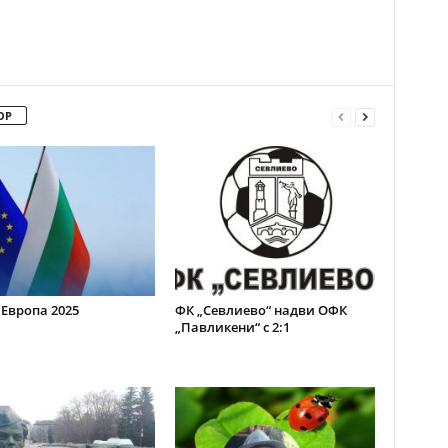
ОР
 Европа 2025
ФК „Севлиево“ надви ОФК
„Павликени“ с 2:1