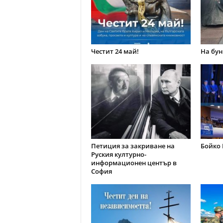
Честит 24 май!
На бун
Петиция за закриване на
Бойко 
Руския културно-
информационен център в
София