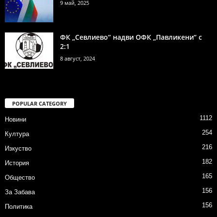
9 май, 2025
ФК „Севлиево“ надви ОФК „Павликени“ с
2:1
8 август, 2024
POPULAR CATEGORY
1112
Новини
254
Култура
216
Изкуство
182
История
165
Общество
156
За Забава
156
Политика