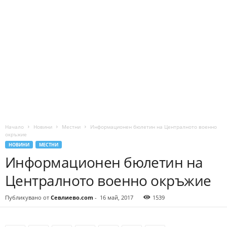
Начало
Новини
Местни
Информационен бюлетин на Централното военно
окръжие
НОВИНИ
МЕСТНИ
Информационен бюлетин на
Централното военно окръжие
Публикувано от
Севлиево.com
-
16 май, 2017
1539