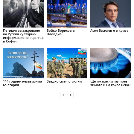
Петиция за закриване
Бойко Борисов в
Асен Василев е в криза
на Руския културно-
Пловдив
информационен център
в София
114 години независима
Заедно сме по-силни
Ще имаме ли газ през
България
зимата и на каква цена?