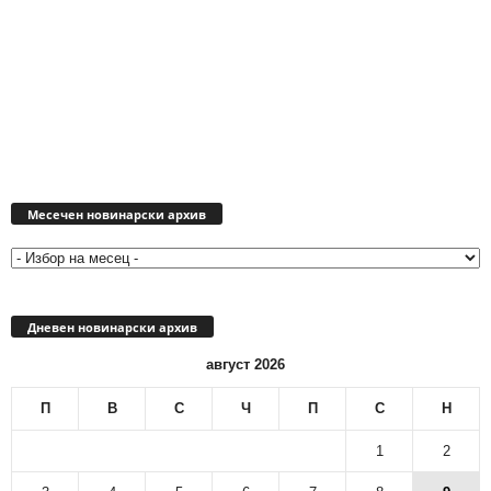
Месечен
новинарски
Месечен новинарски архив
архив
Дневен новинарски архив
август 2026
П
В
С
Ч
П
С
Н
1
2