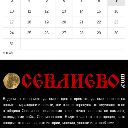
3
4
5
6
7
8
9
10
11
12
13
14
15
16
17
18
19
20
21
22
23
24
25
26
27
28
29
30
31
« май
Водени от желанието да сме в крак с времето, да сме полезни на
нашите съграждани и всички, които се интересуват от случващото се
в община Севлиево, независимо в коя точка на света се намират,
създадохме сайта Севлиево.com. Бъдете част от този процес, като
споделяте с нас вашите истории, мнения, успехи или проблеми.