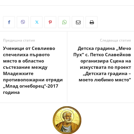
Предишна статия
Следваща статия
Ученици от Севлиево
Детска градина „Мечо
спечелиха първото
Пух“ с. Петко Славейков
място в областно
организира Сцена на
състезание между
изкуствата по проект
Младежките
„Детската градина –
противопожарни отряди
моето любимо място“
„Млад огнеборец“-2017
година