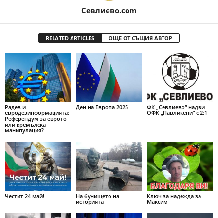
Севлиево.com
RELATED ARTICLES
ОЩЕ ОТ СЪЩИЯ АВТОР
Радев и
Ден на Европа 2025
ФК „Севлиево“ надви
евродезинформацията:
ОФК „Павликени“ с 2:1
Референдум за еврото
или кремълска
манипулация?
Честит 24 май!
На бунището на
Ключ за надежда за
историята
Максим