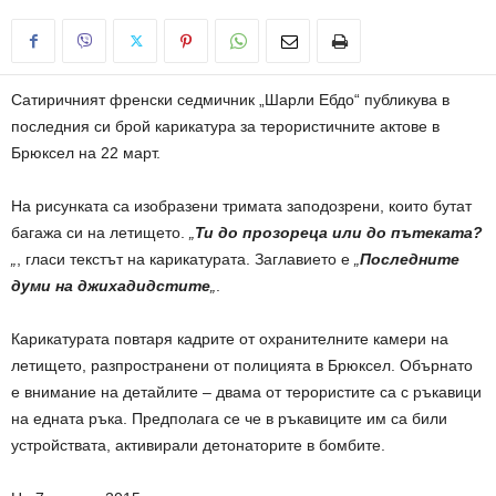
Сатиричният френски седмичник „Шарли Ебдо“ публикува в
последния си брой карикатура за терористичните актове в
Брюксел на 22 март.
На рисунката са изобразени тримата заподозрени, които бутат
багажа си на летището.
„
Ти до прозореца или до пътеката?
„
, гласи текстът на карикатурата. Заглавието е
„
Последните
думи на джихадидстите
„
.
Карикатурата повтаря кадрите от охранителните камери на
летището, разпространени от полицията в Брюксел. Обърнато
е внимание на детайлите – двама от терористите са с ръкавици
на едната ръка. Предполага се че в ръкавиците им са били
устройствата, активирали детонаторите в бомбите.