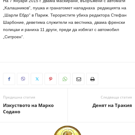
На 7 януари 2015 г. двама маскирани, въоръжени с автомати
„Kалашников“, пушка и гранатомет нападнаха редакцията на
„Шарли Ебдо“ в Париж. Терористите убиха редактора Стефан
Шарбоние, деветима служители на вестника, двама френски
полицаи и раниха 11 други, преди да избягат с автомобил
„Ситроен“.
Предишна статия
Следваща статия
Изкуството на Марко
Денят на Тракия
Содано