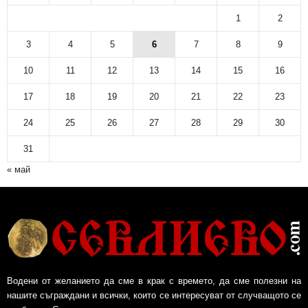
1
2
3
4
5
6
7
8
9
10
11
12
13
14
15
16
17
18
19
20
21
22
23
24
25
26
27
28
29
30
31
« май
Водени от желанието да сме в крак с времето, да сме полезни на
нашите съграждани и всички, които се интересуват от случващото се