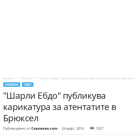
Начало
Новини
"Шарли Ебдо" публикува карикатура за атентатите в Брюксел
НОВИНИ
СВЯТ
"Шарли Ебдо" публикува
карикатура за атентатите в
Брюксел
Публикувано от
Севлиево.com
-
24 март, 2016
1527