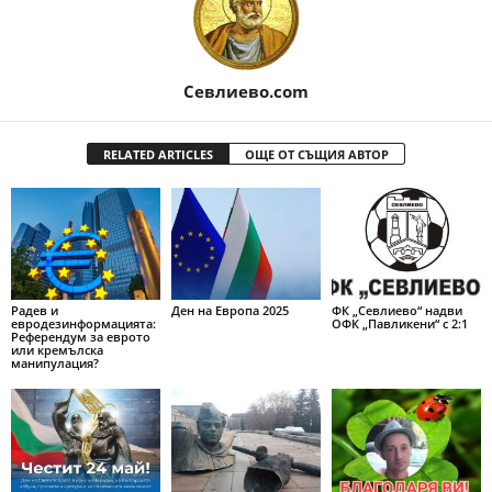
Севлиево.com
RELATED ARTICLES
ОЩЕ ОТ СЪЩИЯ АВТОР
Радев и
Ден на Европа 2025
ФК „Севлиево“ надви
евродезинформацията:
ОФК „Павликени“ с 2:1
Референдум за еврото
или кремълска
манипулация?