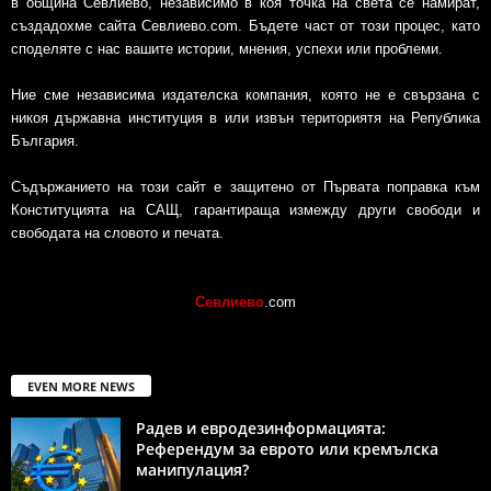
в община Севлиево, независимо в коя точка на света се намират,
създадохме сайта Севлиево.com. Бъдете част от този процес, като
споделяте с нас вашите истории, мнения, успехи или проблеми.
Ние сме независима издателска компания, която не е свързана с
никоя държавна институция в или извън териториятя на Република
България.
Съдържанието на този сайт е защитено от Първата поправка към
Конституцията на САЩ, гарантираща измежду други свободи и
свободата на словото и печата.
Севлиево
.com
EVEN MORE NEWS
Радев и евродезинформацията:
Референдум за еврото или кремълска
манипулация?