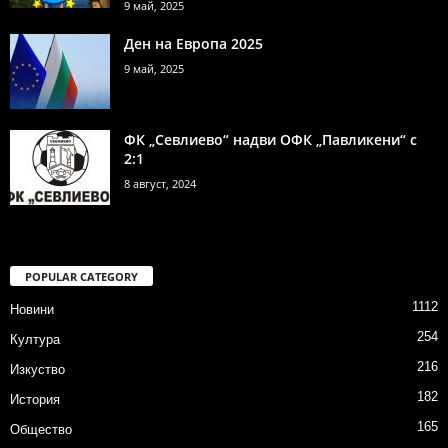
9 май, 2025
Ден на Европа 2025
9 май, 2025
ФК „Севлиево“ надви ОФК „Павликени“ с
2:1
8 август, 2024
POPULAR CATEGORY
1112
Новини
254
Култура
216
Изкуство
182
История
165
Общество