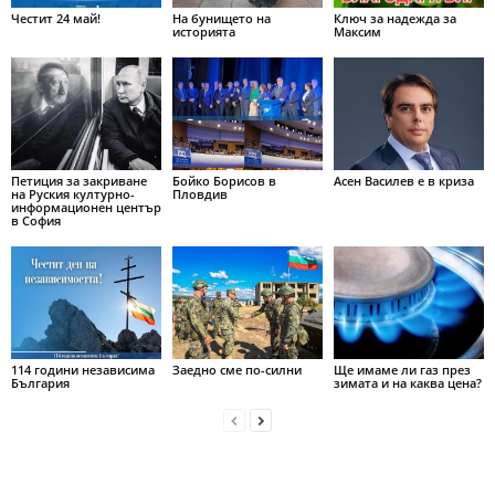
Честит 24 май!
На бунището на
Ключ за надежда за
историята
Максим
Петиция за закриване
Бойко Борисов в
Асен Василев е в криза
на Руския културно-
Пловдив
информационен център
в София
114 години независима
Заедно сме по-силни
Ще имаме ли газ през
България
зимата и на каква цена?