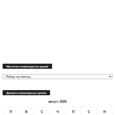
Месечен
новинарски
Месечен новинарски архив
архив
Дневен новинарски архив
август 2026
П
В
С
Ч
П
С
Н